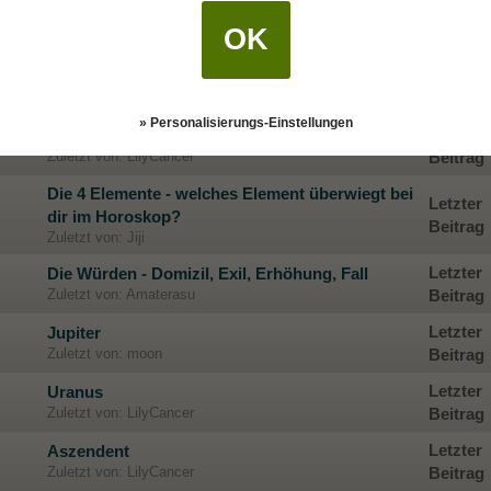
Letzter
Wenn Pluto wirkt, kommt seine Macht
OK
Zuletzt von: RedSkorpion87
Beitrag
Letzter
Saturn - Der Lehrmeister
Zuletzt von: LilyCancer
Beitrag
» Personalisierungs-Einstellungen
Letzter
Die vier Elemente und ihre Persönlichkeiten
Zuletzt von: LilyCancer
Beitrag
Die 4 Elemente - welches Element überwiegt bei
Letzter
dir im Horoskop?
Beitrag
Zuletzt von: Jiji
Letzter
Die Würden - Domizil, Exil, Erhöhung, Fall
Zuletzt von: Amaterasu
Beitrag
Letzter
Jupiter
Zuletzt von: moon
Beitrag
Letzter
Uranus
Zuletzt von: LilyCancer
Beitrag
Letzter
Aszendent
Zuletzt von: LilyCancer
Beitrag