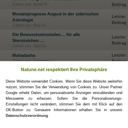
Zuletzt von: Norah74
Beitrag
Monatsprognose August in der siderischen
Letzter
Astrologie
Beitrag
Zuletzt von: Deja-Vu
Die Bewusstseinsstufen.... für alle
Letzter
Sternzeichen.....
Beitrag
Zuletzt von: Deja-Vu
Letzter
Mahadasha
Zuletzt von: Amaterasu
Beitrag
Natune.net respektiert Ihre Privatsphäre
Letzter
Merkur
Zuletzt von: Amaterasu
Beitrag
Diese Website verwendet Cookies. Wenn Sie diese Website weiterhin
Letzter
Lilith, Fische, 8. Haus?
nutzen, stimmen Sie der Verwendung von Cookies zu. Unser Partner
Zuletzt von: AuroraLaetita
Beitrag
Google erhebt Daten, um personalisierte Anzeigen einzublenden und
Messwerte zu erfassen. Sofern Sie die Personalisierungs-
Letzter
Mars
Einstellungen nicht verändern, stimmen Sie dem mit Klick auf den
Zuletzt von: Floris
Beitrag
OK-Button zu. Genauere Informationen erhalten Sie in unserer
Datenschutzverordnung
.
Letzter
Das 8. Haus
Zuletzt von: Floris
Beitrag