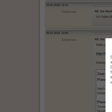
25.01.2018, 13:15
Amaterasu
RE: Die Würde
Ich habe d
25.01.2018, 13:56
Amaterasu
RE: Die Würde
Habe jetzt
http://www
Interessan
Zitat:
Planeten 
Nach der 
fühlen si
Planet - 
Sonne - 9
Mond - 3.