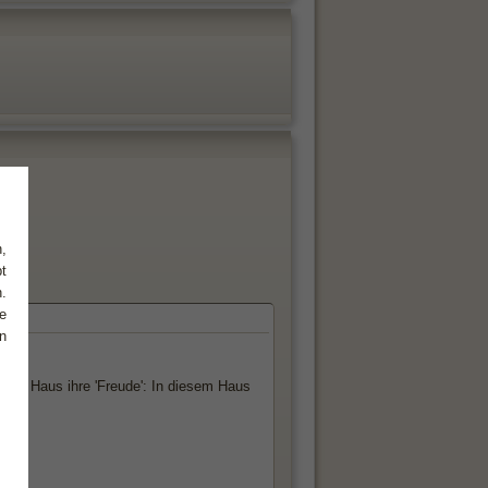
,
t
.
e
n
mten Haus ihre 'Freude': In diesem Haus