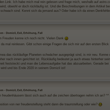
den Link. Ich habe mich mal rein gelesen und frage mich, weshalb auf astro.c
 wird, obwohl er doch rückläufig ist. Und die Beschreibungen in dem Artikel b
l schwach sind. Kennt sich da jemand aus? Oder habe ich da einen Denkfehle
n - Domizil, Exil, Erhöhung, Fall
n Freuden kenne ich noch nicht. Vielen Dank
da mal reinlesen. Gibt schon einige Fragen die sich mir auf den ersten Blick 
ea das rückläufige Planeten schwächer ausgeprägt sind, is mir neu. Kenne d
eher nach innen gerichtet ist. Rückläufig bedeutet ja auch etwas hinterher sei
eit feststeckt und man die Lebensaufgabe hat das abzuarbeiten. Gerade bei 
 wird und bis Ende 2020 in seinem Domizil ist!
n - Domizil, Exil, Erhöhung, Fall
n freudenhäusern lässt sich auch auf die zeichen übertragen nehm ich an? ^^
sition von ner freudenstellung steht dann die traurrstellung oder wie?