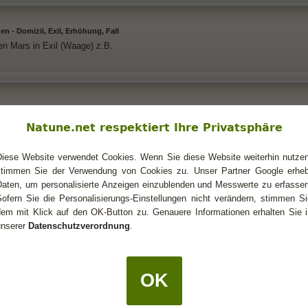
n - Domizil, Exil, Erhöhung, Fall
en Mars in Exil (Waage) z.B.
n - Domizil, Exil, Erhöhung, Fall
 einen Artikel über die "Würden" gefunden:
Natune.net respektiert Ihre Privatsphäre
.astro.com/astrologie/in_classical_g.htm
Diese Website verwendet Cookies. Wenn Sie diese Website weiterhin nutzen
stimmen Sie der Verwendung von Cookies zu. Unser Partner Google erheb
t darin finde ich auch das, davon höre ich zum ersten Mal:
Daten, um personalisierte Anzeigen einzublenden und Messwerte zu erfassen
Sofern Sie die Personalisierungs-Einstellungen nicht verändern, stimmen Si
dem mit Klick auf den OK-Button zu. Genauere Informationen erhalten Sie i
in ihren «Freuden»
unserer
Datenschutzverordnung
.
klassischen Tradition haben die sieben antiken Planeten alle in einem bestim
e sich wohl und können sie ihren Aufgaben gerecht werden:
OK
Freude in:
. Haus
 Haus