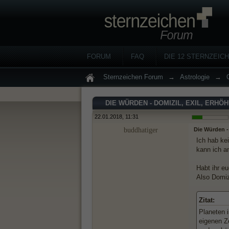
FORUM
FAQ
DIE 12 STERNZEIC
Sternzeichen Forum
→
Astrologie
→
DIE WÜRDEN - DOMIZIL, EXIL, ERHÖ
22.01.2018, 11:31
buddhatiger
Die Würden - 
Ich hab ke
kann ich a
Habt ihr e
Also Domiz
Zitat:
Planeten i
eigenen Ze