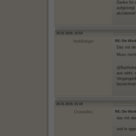
Danke für 
aufgezeigt
akzidentel
25.01.2018, 15:53
buddhatiger
RE: Die Würde
Das mit de
Muss mich 
@Bartholom
aus wirkt, 
Vergangenh
bezeichnet
26.01.2018, 01:18
UranusRex
RE: Die Würde
das mit de
und in oppo