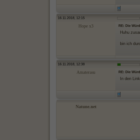
16.11.2018, 12:15
Hope x3
RE: Die Würde
Huhu zus
bin ich du
16.11.2018, 12:38
Amaterasu
RE: Die Würde
In den Link
Natune.net