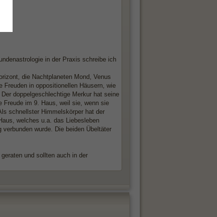
denastrologie in der Praxis schreibe ich
orizont, die Nachtplaneten Mond, Venus
 Freuden in oppositionellen Häusern, wie
. Der doppelgeschlechtige Merkur hat seine
 Freude im 9. Haus, weil sie, wenn sie
Als schnellster Himmelskörper hat der
Haus, welches u.a. das Liebesleben
ng verbunden wurde. Die beiden Übeltäter
 geraten und sollten auch in der