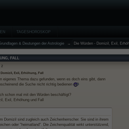
HEN
TAGESHOROSKOP
Grundlagen & Deutungen der Astrologie
→
Die Würden - Domizil, Exil, Erhöh
HUNG, FALL
2
Domizil, Exil, Erhöhung, Fall
in eigenes Thema dazu gefunden, wenn es doch eins gibt, dann
nscheinend die Suche nicht richtig bedienen
uch schon mal mit den Würden beschäftigt?
il, Exil, Erhöhung und Fall
m Domizil sind zugleich auch Zeichenherrscher. Sie sind in ihrem
ichen oder "heimatland". Die Zeichenqualität wirkt unterstützend,