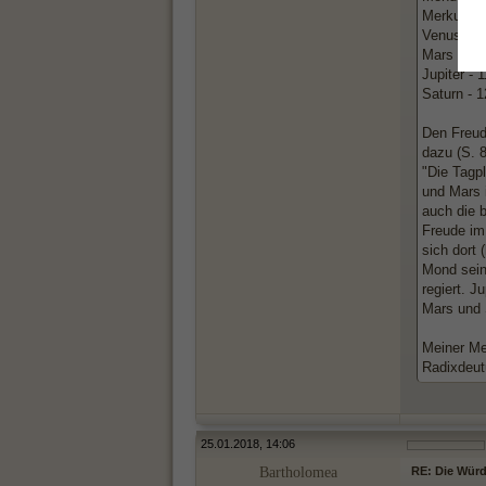
Merkur - 
Venus - 5
Mars - 6.
Jupiter - 
Saturn - 
Den Freud
dazu (S. 
"Die Tagp
und Mars 
auch die 
Freude im
sich dort 
Mond sein
regiert. J
Mars und 
Meiner Mei
Radixdeut
25.01.2018, 14:06
Bartholomea
RE: Die Würde