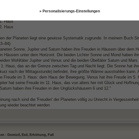
1. Haus
. Haus
» Personalisierungs-Einstellungen
 Haus
11. Haus
12. Haus
en der Planeten liegt eine gewisse Systematik zugrunde. In meinem Buch Stun
83–84):
laneten Sonne, Jupiter und Saturn haben ihre Freuden in Häusern über dem H
in Häusern unter dem Horizont. Die beiden Lichter Sonne und Mond haben ihre
beiden Wohltäter Jupiter und Venus und die beiden Übeltäter Saturn und Mars
 1. Haus, das an der Grenze zwischen Tag und Nacht liegt. Die Sonne hat ihre
(kurz nach der Mittagsstunde) befindet, ihre größte Wärme ausstrahlen kann. 
e Freude im 3. Haus: dem Haus der Bewegung. Venus hat ihre Freude im 5. 
upiter hat seine Freude im 11. Haus, das von alters her mit Glück und Hoffnu
Saturn haben ihre Freuden in den Unglückshäusern 6 und 12."
nung nach sind die 'Freuden' der Planeten völlig zu Unrecht in Vergessenheit
ung wieder beachtet werden.
n - Domizil, Exil, Erhöhung, Fall