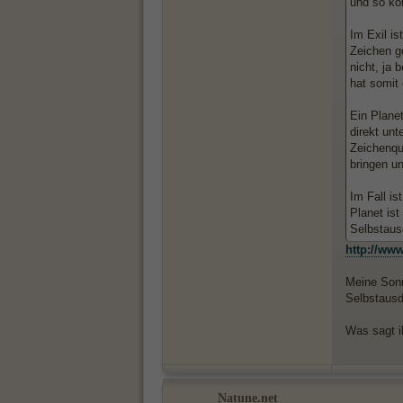
und so kön
Im Exil is
Zeichen g
nicht, ja 
hat somit
Ein Plane
direkt unt
Zeichenqu
bringen u
Im Fall i
Planet ist
Selbstaus
http://www
Meine Sonn
Selbstausd
Was sagt i
Natune.net