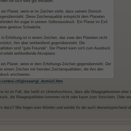
nen sie sich sehr gut entfalten.
t ein Planet, wenn er im Zeichen steht, dass seinem Domizil-
egenübersteht. Diese Zeichenqualität entspricht dem Planeten
behindert ihn sogar in seinem Selbstausdruck. Ein Planet im Exil
 eine gewisse Schwäche.
t in Erhöhung ist in einem Zeichen, das zwar den Planeten nicht
erstützt, ihm aber wohlwollend gegenübersteht. Die
alitäten sind "gute Freunde". Der Planet kann sich zum Ausdruck
nd erlebt wohlwollende Akzeptanz.
st ein Planet, wenn er dem Erhöhungs-Zeichen gegenübersteht. Der
 in einem Zeichen mit fremden Zeichenqualitäten, die ihm den
druck erschweren.
.cortesi.ch/glossar/gl_domizil.htm
e ist im Fall, das heißt im Umkehrschluss, dass alle Waagegeborenen eher 
ruck, die Waagequalitäten kommen nicht oder kaum zum Vorschein. Oder wie
hr dazu? Wie liegen eure Würden und würdet ihr die auch dementsprechend al