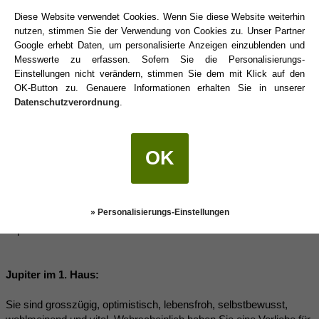
Wissensanhäufung schon Weisheit sei und das gutgemeinte
Diese Website verwendet Cookies. Wenn Sie diese Website weiterhin
Absichten schon dasselbe wären wie gute Leistungsergebnisse.
nutzen, stimmen Sie der Verwendung von Cookies zu. Unser Partner
Im Bereich Jupiters sollte man sich davor bewahren, die
Google erhebt Daten, um personalisierte Anzeigen einzublenden und
Veredelungstendenzen und das Streben nach dem Optimum auf
Messwerte zu erfassen. Sofern Sie die Personalisierungs-
die Spitze zu treiben. Zum Beispiel haben Luxus und Überfluss
Einstellungen nicht verändern, stimmen Sie dem mit Klick auf den
nur sehr vordergründig etwas mit gutem Leben zu tun. Vor allem
OK-Button zu. Genauere Informationen erhalten Sie in unserer
dann nicht, wenn man persönliche Grenzen außer acht lässt und
Datenschutzverordnung
.
über die eigenen Verhältnisse lebt.
(Quelle:
http://astro-coaching.blogspot.de/2012/0...e-und.html
)
OK
Floris
(26.10.2018 16:41)
» Personalisierungs-Einstellungen
Jupiter in den Häusern:
Jupiter im 1. Haus:
Sie sind grosszügig, optimistisch, lebensfroh, selbstbewusst,