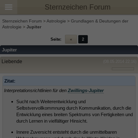
Sternzeichen Forum
Sternzeichen Forum
>
Astrologie
>
Grundlagen & Deutungen der
Astrologie
>
Jupiter
Seite:
«
2
Jupiter
Liebende
(08.05.2014 22:16)
Zitat:
Interpretationsrichtlinien für den
Zwillings-Jupiter
Sucht nach Weiterentwicklung und
Selbstvervollkommnung durch Kommunikation, durch die
Entwicklung eines breiten Spektrums von Fertigkeiten und
durch Lernen in vielfältiger Hinsicht.
Innere Zuversicht entsteht durch die unmittelbaren