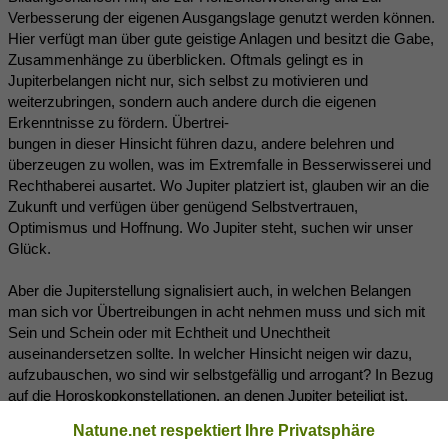
Verbesserung der eigenen Ausgangslage genutzt werden können.
Hier verfügt man über gute geistige Anlagen und besitzt die Gabe,
Zusammenhänge zu überblicken. Oftmals gelingt es in
Jupiterbelangen nicht nur, sich selbst zu motivieren und
weiterzubringen, sondern auch andere durch die eigenen
Erkenntnisse zu fördern. Übertrei-
bungen in dieser Hinsicht führen dazu, andere belehren und
überzeugen zu wollen, was im Extremfalle in Besserwisserei und
Rechthaberei ausartet. Wo Jupiter platziert ist, glauben wir an die
Zukunft und verfügen über genügend Selbstvertrauen,
Optimismus und Hoffnung. Wo Jupiter steht, suchen wir unser
Glück.
Aber die Jupiterstellung signalisiert auch, in welchen Belangen
man sich vor Übertreibungen in acht nehmen muss und sich mit
Sein und Schein oder mit Echtheit und Unechtheit
auseinandersetzen sollte. In welcher Hinsicht neigen wir dazu,
aufzubauschen, wo sind wir selbstgefällig und arrogant? In Bezug
auf die Horoskopkonstellationen, an denen Jupiter beteiligt ist,
gehen wir mit uns selbst oft sehr großzügig um. Wir verzeihen uns
Natune.net respektiert Ihre Privatsphäre
Übertreibungen und mangelndes Detailwissen. Wir glauben, dass