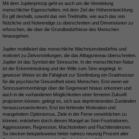
Mit dem Jupiterprinzip geht es auch um die Veredelung
menschlicher Eigenschaften, mit dem Ziel der Höherentwicklung.
Es gilt deshalb, sowohl das rein Triebhafte, wie auch das rein
Nützliche und Notwendige zu überschreiten und Dimensionen zu
erforschen, die über die Grundbedürfnisse des Menschen
hinausgehen.
Jupiter mobilisiert das menschliche Wachstumsbedürfnis und
motiviert zu Zielvorstellungen, die das Alltagsniveau überschreiten.
Jupiter ist das Symbol der Sinnsuche. In der menschlichen Natur
ist der Erkenntnisdrang und der Wille zum Sinn angelegt. In
gewisser Weise ist die Fähigkeit zur Sinnfindung ein Gradmesser
für die psychische Gesundheit eines Menschen. Erst wenn wir
Sinnzusammenhänge über die Gegenwart hinaus erkennen und
auch in die vorhandenen Möglichkeiten einer ferneren Zukunft
projizieren können, gelingt es, sich aus deprimierenden Zuständen
herauszumanövrleren. Erst bei fehlender Motivation und
mangelndem Optimismus, Ziele in der Ferne verwirklichen zu
können, entstehen durch diesen Mangel an Sinn Frustrationen,
Aggressionen, Regression, Machtstreben und Fluchttendenzen.
So stecken beispielsweise hinter nahezu neunzig Prozent aller