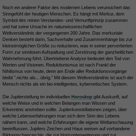
Noch ein anderer Faktor des modernen Lebens verunsichert das
Sinngefühl der heutigen Menschen. Es hängt mit Merkur, dem
Symbol des reinen Verstandes- und Vernunftprinzip zusammen
und hat seine Ursache im naturwissenschaftlichen
Weltverständnis der vergangenen 200 Jahre. Das merkuriale
Denken besteht darin, Sachverhalte und Zusammenhänge bis zur
kleinstmöglichen Größe zu reduzieren, was in seiner pervertierten
Form zur sinnlosen Aufspaltung und Zerstörung der ganzheitlichen
Wahrnehmung führt. Übertriebene Analyse bedeutet den Tod von
Werten und Visionen. Reduktionismus ist nach Frankl der
Nihilismus von heute, denn am Ende aller Reduktionsvorgänge
bleibt ".nichts als... übrig." Mit diesem Weltverständnis ist auch der
Mensch nichts als ein bio-intelligentes, kybernetisches System.
Die Jupiterstellung im individuellen
Horoskop
gibt Auskunft, auf
welche Weise und in welchen Belangen man Wissen und
Erkenntnis anstreben sollte. Jupiterkonstellationen zeigen, über
welche Lebenserfahrungen man sich dem Sinn des Lebens
nähern kann, und welche Erfahrungen die eigene Weltanschauung
beeinflussen. Jupiters Zeichen und Haus weisen auf vorhandene
Bildungschancen hin, die zur Horizonterweiterung und zur