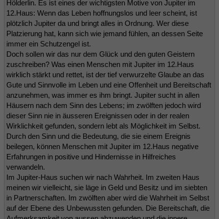
Hölderlin. Es ist eines der wichtigsten Motive von Jupiter im
12.Haus: Wenn das Leben hoffnungslos und leer scheint, ist
plötzlich Jupiter da und bringt alles in Ordnung. Wer diese
Platzierung hat, kann sich wie jemand fühlen, an dessen Seite
immer ein Schutzengel ist.
Doch sollen wir das nur dem Glück und den guten Geistern
zuschreiben? Was einen Menschen mit Jupiter im 12.Haus
wirklich stärkt und rettet, ist der tief verwurzelte Glaube an das
Gute und Sinnvolle im Leben und eine Offenheit und Bereitschaft
anzunehmen, was immer es ihm bringt. Jupiter sucht in allen
Häusern nach dem Sinn des Lebens; im zwölften jedoch wird
dieser Sinn nie in äusseren Ereignissen oder in der realen
Wirklichkeit gefunden, sondern lebt als Möglichkeit im Selbst.
Durch den Sinn und die Bedeutung, die sie einem Ereignis
beilegen, können Menschen mit Jupiter im 12.Haus negative
Erfahrungen in positive und Hindernisse in Hilfreiches
verwandeln.
Im Jupiter-Haus suchen wir nach Wahrheit. Im zweiten Haus
meinen wir vielleicht, sie läge in Geld und Besitz und im siebten
in Partnerschaften. Im zwölften aber wird die Wahrheit im Selbst
auf der Ebene des Unbewussten gefunden. Die Bereitschaft, die
Aufmerksamkeit von aussen abzuwenden und die innere