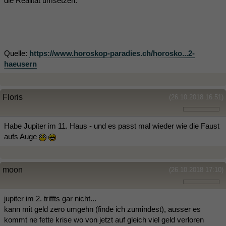
die Realität umsetzen.
Quelle:
https://www.horoskop-paradies.ch/horosko...2-
haeusern
Floris
(26.10.2018 16:51)
Habe Jupiter im 11. Haus - und es passt mal wieder wie die Faust
aufs Auge
moon
(26.10.2018 17:10)
jupiter im 2. triffts gar nicht...
kann mit geld zero umgehn (finde ich zumindest), ausser es
kommt ne fette krise wo von jetzt auf gleich viel geld verloren