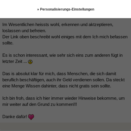
» Personalisierungs-Einstellungen
https://books.google.at/books?id=QUk9BQA...un&f=false
Im Wesentlichen heissts wohl, erkennen und aktzeptieren,
loslassen und befreien.
Der Link oben beschreibt wohl einiges mit dem Ich mich befassen
sollte.
Es is schon interessant, wie sehr sich eins zum anderen fügt in
letzter Zeit ...
Das is absolut klar für mich, dass Menschen, die sich damit
beruflich beschäftigen, auch ihr Geld verdienen sollen. Da steckt
eine Menge Wissen dahinter, dass nicht gratis sein sollte.
Ich bin froh, dass ich hier immer wieder Hinweise bekomme, um
mir weiter auf den Grund zu kommen!!!
Danke dafür!