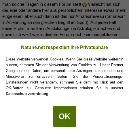
man solche Fragen in diesem Forum stellt
Vielleicht hat sich
der eine oder andere hier aus persönlichem Interesse etwas mehr
eingelesen, aber auch dann ist das nur Amateurniveau ("amateur"
in Anlehnung an den gleichen Begriff im Sport). Auf jeden Fall
keine Profis, man kann Ausbildungen in Astrologie machen und
soweit ich weiß war in diesem Forum noch kein ausgebildeter
Astrologe anwesend.
Natune.net respektiert Ihre Privatsphäre
Hier ist ein Thread zu Lilith, in dem findet man auch paar Links:
Diese Website verwendet Cookies. Wenn Sie diese Website weiterhin
Der Schatten Lilith
nutzen, stimmen Sie der Verwendung von Cookies zu. Unser Partner
Google erhebt Daten, um personalisierte Anzeigen einzublenden und
Messwerte zu erfassen. Sofern Sie die Personalisierungs-
AuroraLaetita
Einstellungen nicht verändern, stimmen Sie dem mit Klick auf den
(20.10.2019 17:55)
OK-Button zu. Genauere Informationen erhalten Sie in unserer
Datenschutzverordnung
.
Ja ich hatte genau zu dieser Konstellation gesucht, bin aber zuvor
nicht fündig geworden. Aber, Puh, hab jetzt doch einiges gefunden,
wo ich wieder über mich selbst grübel ...
OK
Da steh ich jetzt wieder vor meinem Verschmelzungsdrang und
vor mir selbst ....