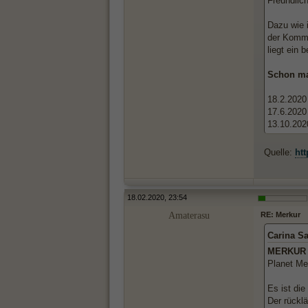
Freundlich
Dazu wie 
der Kommu
liegt ein
Schon ma
18.2.2020
17.6.2020 
13.10.202
Quelle:
htt
18.02.2020, 23:54
Amaterasu
RE: Merkur
Carina Sa
MERKUR wi
Planet Mer
Es ist die
Der rücklä