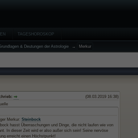
HEN
TAGESHOROSKOP
Grundlagen & Deutungen der Astrologie
→
Merkur
chrieb:
(08.03.2019 16:38)
uelle
iger Merkur:
Steinbock
nbock hasst Überraschungen und Dinge, die nicht laufen wie von
nt. In dieser Zeit wird er also außer sich sein! Seine nervöse
ng erreicht einen Höchstpunkt!