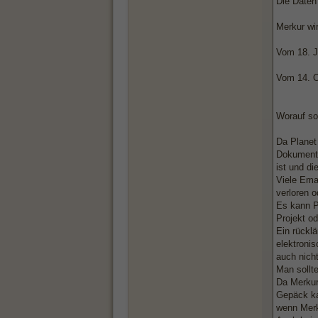
Die Daten 
Merkur wir
Vom 18. Ju
Vom 14. O
Worauf so
Da Planet 
Dokumente
ist und d
Viele Ema
verloren 
Es kann P
Projekt o
Ein rückl
elektronis
auch nich
Man sollte
Da Merkur
Gepäck ka
wenn Merk