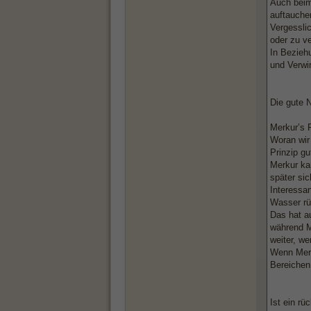
Auch beim
auftauchen
Vergessli
oder zu ve
In Bezieh
und Verwirr
Die gute N
Merkur’s R
Woran wir 
Prinzip g
Merkur ka
später sic
Interessan
Wasser rü
Das hat au
während Me
weiter, we
Wenn Merku
Bereichen 
Ist ein rü