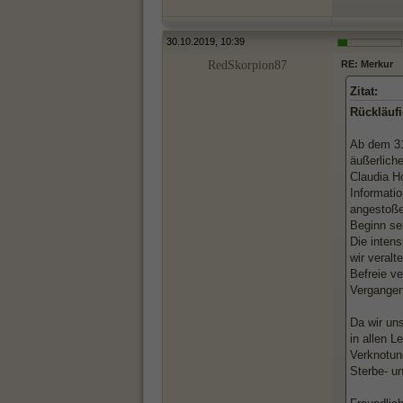
30.10.2019, 10:39
RedSkorpion87
RE: Merkur
Zitat:
Rückläufi
Ab dem 31
äußerlich
Claudia H
Informatio
angestoße
Beginn sei
Die inten
wir veral
Befreie ve
Vergangenh
Da wir un
in allen 
Verknotun
Sterbe- u