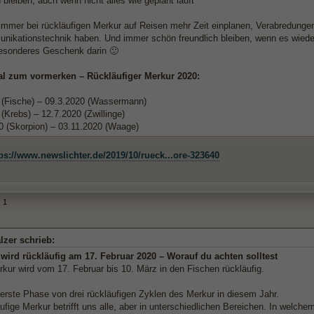
 bleiben, auch wenn nicht alles wie geplant läuft
immer bei rückläufigen Merkur auf Reisen mehr Zeit einplanen, Verabredunge
nikationstechnik haben. Und immer schön freundlich bleiben, wenn es wieder
 besonderes Geschenk darin 🙂
l zum vormerken – Rückläufiger Merkur 2020:
 (Fische) – 09.3.2020 (Wassermann)
(Krebs) – 12.7.2020 (Zwillinge)
0 (Skorpion) – 03.11.2020 (Waage)
ps://www.newslichter.de/2019/10/rueck...ore-323640
1
lzer schrieb:
rd rückläufig am 17. Februar 2020 – Worauf du achten solltest
kur wird vom 17. Februar bis 10. März in den Fischen rückläufig.
 erste Phase von drei rückläufigen Zyklen des Merkur in diesem Jahr.
ufige Merkur betrifft uns alle, aber in unterschiedlichen Bereichen. In welch