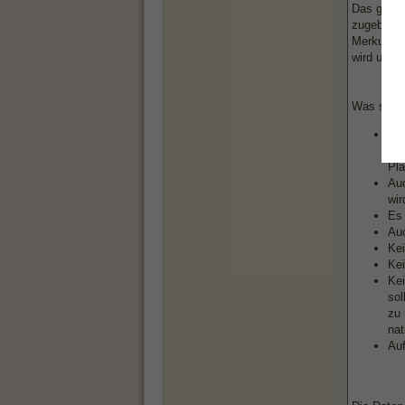
Das gleich
zugeben. 
Merkur’s R
wird und d
Was sollt
Man
Wäh
Pla
Auc
wir
Es 
Auc
Kei
Kei
Kei
sol
zu 
nat
Auf