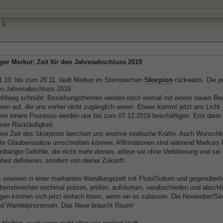
1
ger Merkur: Zeit für den Jahresabschluss 2019
.10. bis zum 20.11. läuft Merkur im Sternzeichen
Skorpion
rückwärts. Die pe
en Jahresabschluss 2019.
ohlweg schreibt: Beziehungsthemen werden noch einmal mit einem neuen Bew
nen auf, die uns vorher nicht zugänglich waren. Etwas kommt jetzt ans Licht –
ne innere Prozesse werden uns bis zum 07.12.2019 beschäftigen. Erst dann 
ner Rückläufigkeit.
sive Zeit des Skorpions beschert uns enorme seelische Kräfte. Auch Wunschk
tete Glaubenssätze umschreiben können. Affirmationen sind während Merkurs R
rdrängte Gefühle, die nicht mehr dienen, erlöse sie ohne Verbitterung und sei 
eit definieren, sondern von deiner Zukunft.
s sowieso in einer markanten Wandlungszeit mit Pluto/Saturn und gegenüber
Lebensbreichen nochmal putzen, prüfen, aufräumen, verabschieden und abschli
gen können sich jetzt einfach lösen, wenn wir es zulassen. Die November/Skor
nd Wandelprozessen. Das Neue braucht Raum!