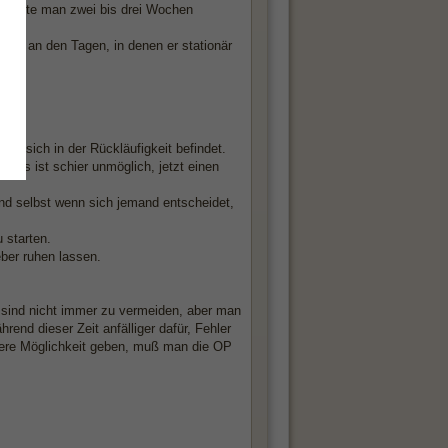
er sollte man zwei bis drei Wochen
zwar an den Tagen, in denen er stationär
ur sich in der Rückläufigkeit befindet.
. Es ist schier unmöglich, jetzt einen
nd selbst wenn sich jemand entscheidet,
 starten.
eber ruhen lassen.
 sind nicht immer zu vermeiden, aber man
hrend dieser Zeit anfälliger dafür, Fehler
ere Möglichkeit geben, muß man die OP