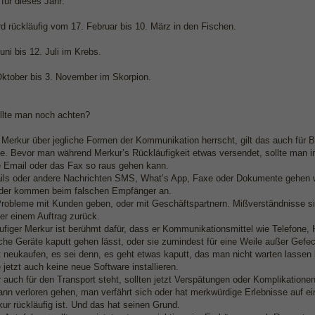
für dieses Jahr:
d rückläufig vom 17. Februar bis 10. März in den Fischen.
ni bis 12. Juli im Krebs.
ktober bis 3. November im Skorpion.
llte man noch achten?
Merkur über jegliche Formen der Kommunikation herrscht, gilt das auch für Bri
. Bevor man während Merkur’s Rückläufigkeit etwas versendet, sollte man im
ie Email oder das Fax so raus gehen kann.
ils oder andere Nachrichten SMS, What’s App, Faxe oder Dokumente gehen w
oder kommen beim falschen Empfänger an.
robleme mit Kunden geben, oder mit Geschäftspartnern. Mißverständnisse sind
der einem Auftrag zurück.
äufiger Merkur ist berühmt dafür, dass er Kommunikationsmittel wie Telefone
che Geräte kaputt gehen lässt, oder sie zumindest für eine Weile außer Gefech
t neukaufen, es sei denn, es geht etwas kaputt, das man nicht warten lassen
 jetzt auch keine neue Software installieren.
 auch für den Transport steht, sollten jetzt Verspätungen oder Komplikatione
nn verloren gehen, man verfährt sich oder hat merkwürdige Erlebnisse auf ei
ur rückläufig ist. Und das hat seinen Grund.