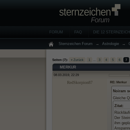
FORUM
FAQ
DIE 12 STERNZEIC
Sternzeichen Forum
→
Astrologie
→
Seiten (7):
« Zurück
1
...
3
4
5
6
7
MERKUR
08.03.2019, 22:29
RedSkorpion87
RE: Merkur
Noiram s
Gleiche Q
Zitat:
Rückläuf
Der Stei
ihm gepla
Anspannu