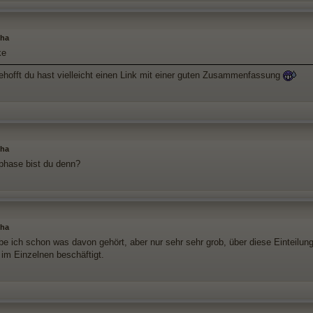
sha
ke
gehofft du hast vielleicht einen Link mit einer guten Zusammenfassung
sha
 phase bist du denn?
sha
be ich schon was davon gehört, aber nur sehr sehr grob, über diese Einteilun
im Einzelnen beschäftigt.