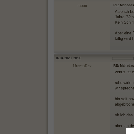
moon
RE: Mahada
Also ich b
Jahre "Ve
Kein Schim
Aber eine 
fällig wir
16.04.2020, 20:05
UranusRex
RE: Mahada
venus ist e
rahu wirkt 
wir sprech
bin seit n
abgebroche
ob ich das
aber ich d