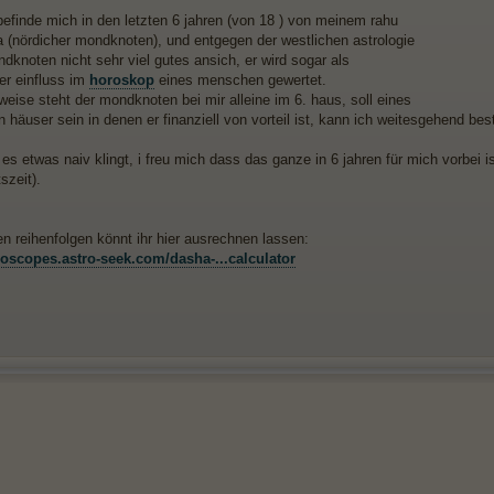
 befinde mich in den letzten 6 jahren (von 18 ) von meinem rahu
(nördicher mondknoten), und entgegen der westlichen astrologie
dknoten nicht sehr viel gutes ansich, er wird sogar als
r einfluss im
horoskop
eines menschen gewertet.
weise steht der mondknoten bei mir alleine im 6. haus, soll eines
 häuser sein in denen er finanziell von vorteil ist, kann ich weitesgehend bes
s etwas naiv klingt, i freu mich dass das ganze in 6 jahren für mich vorbei i
szeit).
en reihenfolgen könnt ihr hier ausrechnen lassen:
roscopes.astro-seek.com/dasha-...calculator