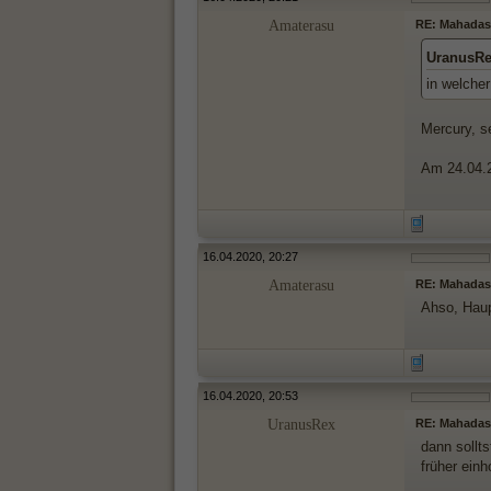
Amaterasu
RE: Mahada
UranusRe
in welche
Mercury, s
Am 24.04.2
16.04.2020, 20:27
Amaterasu
RE: Mahada
Ahso, Haup
16.04.2020, 20:53
UranusRex
RE: Mahada
dann sollt
früher einh