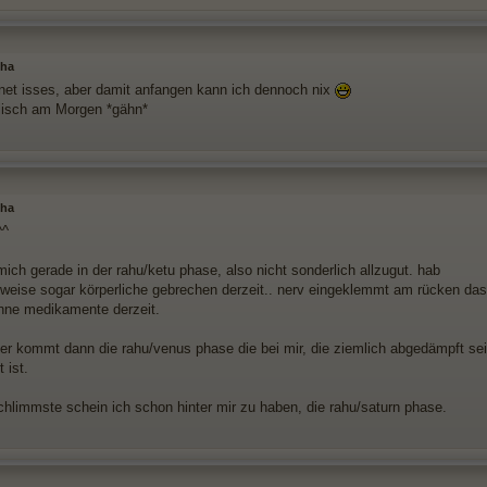
sha
et isses, aber damit anfangen kann ich dennoch nix
lisch am Morgen *gähn*
sha
^^
mich gerade in der rahu/ketu phase, also nicht sonderlich allzugut. hab
weise sogar körperliche gebrechen derzeit.. nerv eingeklemmt am rücken das s
ne medikamente derzeit.
r kommt dann die rahu/venus phase die bei mir, die ziemlich abgedämpft sei
t ist.
chlimmste schein ich schon hinter mir zu haben, die rahu/saturn phase.