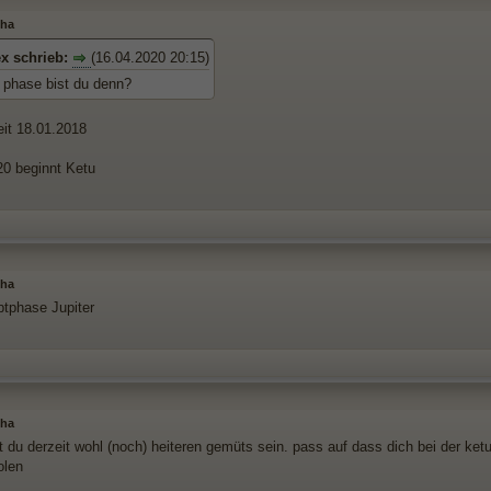
sha
x schrieb:
(16.04.2020 20:15)
r phase bist du denn?
eit 18.01.2018
0 beginnt Ketu
sha
tphase Jupiter
sha
st du derzeit wohl (noch) heiteren gemüts sein. pass auf dass dich bei der k
olen