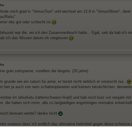
sha
efinde mich grad in "Venus/Sun" und wechsel am 12.8 in "Venus/Moon", dann f
nus/Rahu"
mer obs gut oder schlecht ist
Rahuzeit war die, wo ich den Zusammenbruch hatte... Egal, seit da hab ich m
d hab ich das Wissen darum eh vergessen
sha
ine gute zeitspanne. vorallem die längste. (20 jahre)
im grunde wie ein saturn für arme, er testet nicht wirklich er verarscht nur..
en hier ja auch von nem schattenplaneten und keinem tatsächlichen. desweite
ovember im rahu/ketu (rattenschwanz+kopf) und hab noch kurz vor neujahr mit
n. die haben sich mmn. alle zu langweiligen engstrinigen normalos entwickelt
 noch bereuen werde? denke nicht
enke sowieso dass ich endlich das ultimative heilmittel gegen diese scheiss