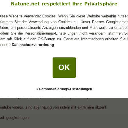
e mit 8 gesichtern hat eine extrem lindernde wirkung auf mich, da sie negative
Natune.net respektiert Ihre Privatsphäre
Diese Website verwendet Cookies. Wenn Sie diese Website weiterhin nutzen
stimmen Sie der Verwendung von Cookies zu. Unser Partner Google erheb
Daten, um personalisierte Anzeigen einzublenden und Messwerte zu erfassen
sha
Sofern Sie die Personalisierungs-Einstellungen nicht verändern, stimmen Si
 du diese Deutungen der einzelnen Phasen?
dem mit Klick auf den OK-Button zu. Genauere Informationen erhalten Sie i
unserer
Datenschutzverordnung
.
sha
OK
u schrieb:
(16.04.2020 20:09)
t du diese Deutungen der einzelnen Phasen?
» Personalisierungs-Einstellungen
rch einen kumpel von früher der paar jahre in einem krishna tempel verbracht
end auf englischsprachigen seiten schlau gemacht. 🤓
youtube videos, sind aber häufig von indern mit extremem akzent
ach google fragen