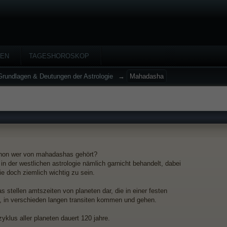
HEN
TAGESHOROSKOP
Grundlagen & Deutungen der Astrologie
→
Mahadasha
chon wer von mahadashas gehört?
in der westlichen astrologie nämlich garnicht behandelt, dabei
ie doch ziemlich wichtig zu sein.
 stellen amtszeiten von planeten dar, die in einer festen
e, in verschieden langen transiten kommen und gehen.
yklus aller planeten dauert 120 jahre.