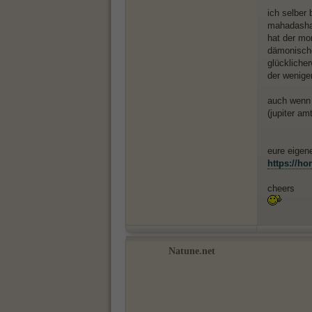
ich selber
mahadasha 
hat der mon
dämonische
glücklicher
der wenigen
auch wenn e
(jupiter amt
eure eigen
https://ho
cheers
Natune.net