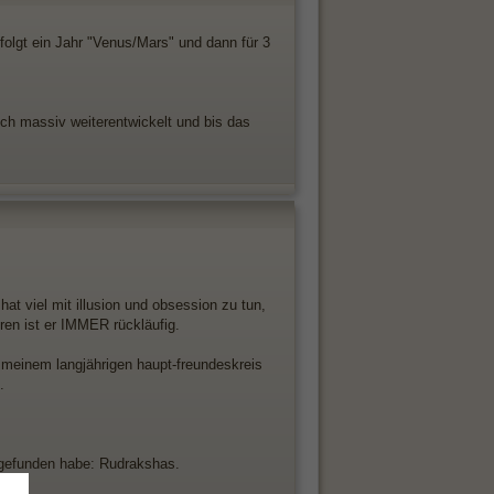
olgt ein Jahr "Venus/Mars" und dann für 3
ich massiv weiterentwickelt und bis das
hat viel mit illusion und obsession zu tun,
ren ist er IMMER rückläufig.
 meinem langjährigen haupt-freundeskreis
.
e gefunden habe: Rudrakshas.