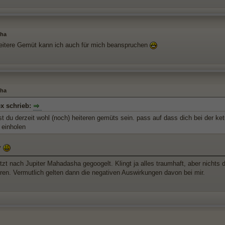
sha
eitere Gemüt kann ich auch für mich beanspruchen
sha
x schrieb:
st du derzeit wohl (noch) heiteren gemüts sein. pass auf dass dich bei der 
 einholen
y
etzt nach Jupiter Mahadasha gegoogelt. Klingt ja alles traumhaft, aber nicht
hren. Vermutlich gelten dann die negativen Auswirkungen davon bei mir.