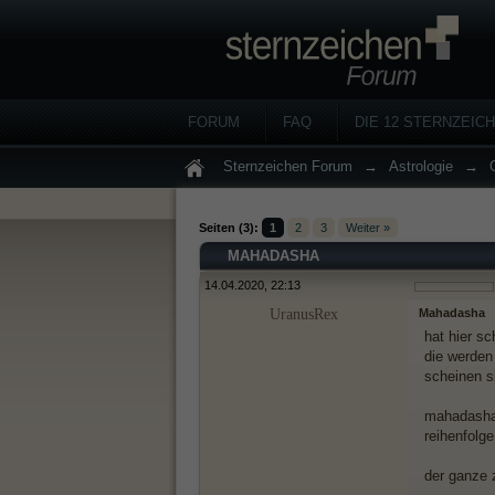
FORUM
FAQ
DIE 12 STERNZEIC
Sternzeichen Forum
→
Astrologie
→
Seiten (3):
1
2
3
Weiter »
MAHADASHA
14.04.2020, 22:13
UranusRex
Mahadasha
hat hier s
die werden 
scheinen s
mahadashas
reihenfolg
der ganze z