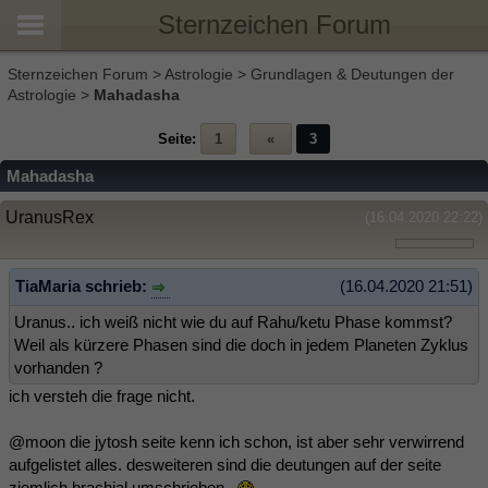
Sternzeichen Forum
Sternzeichen Forum
>
Astrologie
>
Grundlagen & Deutungen der
Astrologie
>
Mahadasha
Seite:
1
«
3
Mahadasha
UranusRex
(16.04.2020 22:22)
TiaMaria schrieb:
(16.04.2020 21:51)
Uranus.. ich weiß nicht wie du auf Rahu/ketu Phase kommst?
Weil als kürzere Phasen sind die doch in jedem Planeten Zyklus
vorhanden ?
ich versteh die frage nicht.
@moon die jytosh seite kenn ich schon, ist aber sehr verwirrend
aufgelistet alles. desweiteren sind die deutungen auf der seite
ziemlich brachial umschrieben..