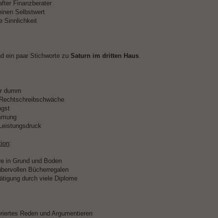
fter Finanzberater
inen Selbstwert
te Sinnlichkeit
d ein paar Stichworte zu
Saturn im dritten Haus
.
für dumm
 Rechtschreibschwäche
ngst
mmung
Leistungsdruck
ion
:
re in Grund und Boden
 übervollen Bücherregalen
ätigung durch viele Diplome
turiertes Reden und Argumentieren