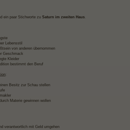
d ein paar Stichworte zu
Saturn im zweiten Haus
.
ngste
her Lebensstil
ßtsein von anderen übernommen
ner Geschmack
egte Kleider
adition bestimmt den Beruf
ion
:
einen Besitz zur Schau stellen
ufe
makler
 durch Materie gewinnen wollen
s
nd verantwortlich mit Geld umgehen