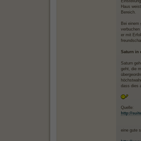
Einstellung
Haus weist
Bereich.
Bei einem 
verbuchen 
er mit Erf
freundscha
Saturn in
Saturn geh
geht, die 
übergeordn
höchstwahrs
dass dies 
Quelle:
http://sui
eine gute s