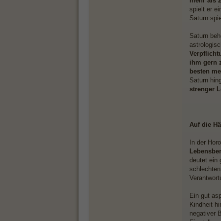
mehr als 
spielt er 
Saturn spi
Saturn beh
astrologis
Verpflich
ihm gern 
besten me
Saturn hin
strenger L
Auf die H
In der Hor
Lebensber
deutet ein
schlechten
Verantwort
Ein gut asp
Kindheit h
negativer 