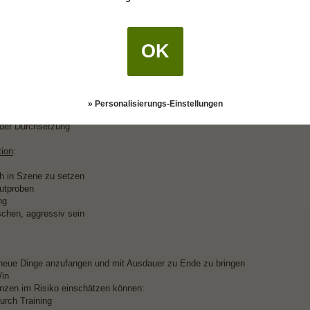
rwinden und wahrhaft eigenständig Verantwortung übernehmen.
d ein paar Stichworte zu
Saturn im ersten Haus
.
OK
 Neuanfängen
r Körperausdruck
» Personalisierungs-Einstellungen
sche Ausstrahlung
er Durchsetzung
ion
:
h in Szene zu setzen
utproben
ng
schen, aggressiv sein
 neue Dinge anzufangen und mit Ausdauer zu Ende zu bringen
/in
nzen im Risiko einschätzen können:
urch Training