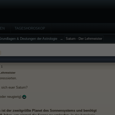
HEN
TAGESHOROSKOP
Grundlagen & Deutungen der Astrologie
→
Saturn - Der Lehrmeister
1
 Lehrmeister
teressierten.
t sich euer Saturn?
eder neugierig)
n ist der zweitgrößte Planet des Sonnensystems und benötigt