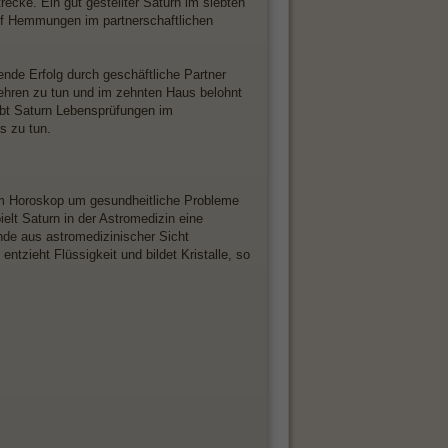
trecke. Ein gut gestellter Saturn im siebten
auf Hemmungen im partnerschaftlichen
nde Erfolg durch geschäftliche Partner
lehren zu tun und im zehnten Haus belohnt
gibt Saturn Lebensprüfungen im
s zu tun.
im Horoskop um gesundheitliche Probleme
lt Saturn in der Astromedizin eine
nde aus astromedizinischer Sicht
tzieht Flüssigkeit und bildet Kristalle, so