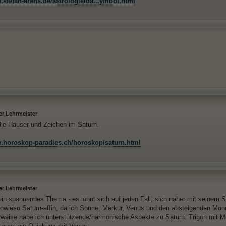
.stefan-arens.de/astrologie/da...ymbol.html
er Lehrmeister
die Häuser und Zeichen im Saturn.
w.horoskop-paradies.ch/horoskop/saturn.html
er Lehrmeister
 ein spannendes Thema - es lohnt sich auf jeden Fall, sich näher mit seinem 
 sowieso Saturn-affin, da ich Sonne, Merkur, Venus und den absteigenden Mo
rweise habe ich unterstützende/harmonische Aspekte zu Saturn: Trigon mit Mo