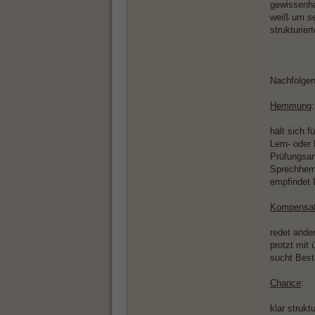
gewissenha
weiß um se
strukturier
Nachfolgen
Hemmung
:
hält sich 
Lern- oder
Prüfungsa
Sprechhe
empfindet 
Kompensat
redet ande
protzt mit
sucht Best
Chance
:
klar struk