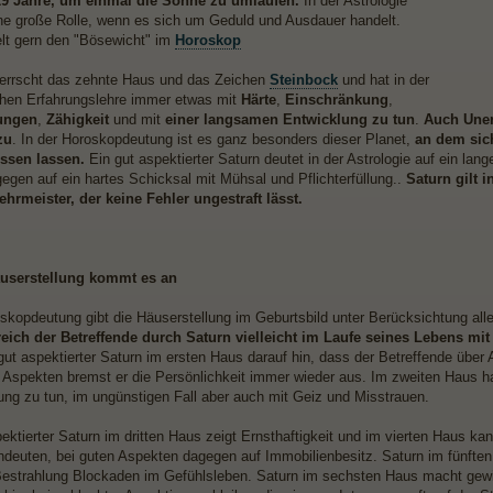
29 Jahre, um einmal die Sonne zu umlaufen.
In der Astrologie
eine große Rolle, wenn es sich um Geduld und Ausdauer handelt.
elt gern den "Bösewicht" im
Horoskop
errscht das zehnte Haus und das Zeichen
Steinbock
und hat in der
chen Erfahrungslehre immer etwas mit
Härte
,
Einschränkung
,
tungen
,
Zähigkeit
und mit
einer langsamen Entwicklung zu tun
.
Auch Uner
zu
. In der Horoskopdeutung ist es ganz besonders dieser Planet,
an dem sic
ssen lassen.
Ein gut aspektierter Saturn deutet in der Astrologie auf ein lang
gegen auf ein hartes Schicksal mit Mühsal und Pflichterfüllung..
Saturn gilt 
ehrmeister, der keine Fehler ungestraft lässt.
äuserstellung kommt es an
oskopdeutung gibt die Häuserstellung im Geburtsbild unter Berücksichtung all
eich der Betreffende durch Saturn vielleicht im Laufe seines Lebens mi
 gut aspektierter Saturn im ersten Haus darauf hin, dass der Betreffende übe
 Aspekten bremst er die Persönlichkeit immer wieder aus. Im zweiten Haus ha
ung zu tun, im ungünstigen Fall aber auch mit Geiz und Misstrauen.
ektierter Saturn im dritten Haus zeigt Ernsthaftigkeit und im vierten Haus ka
indeuten, bei guten Aspekten dagegen auf Immobilienbesitz. Saturn im fünften
Bestrahlung Blockaden im Gefühlsleben. Saturn im sechsten Haus macht gewis