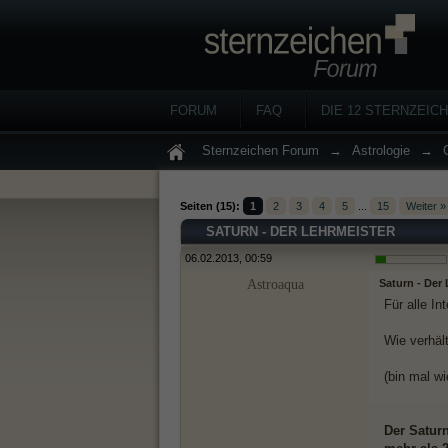
FORUM
FAQ
DIE 12 STERNZEIC
Sternzeichen Forum
→
Astrologie
→
Seiten (15):
1
2
3
4
5
...
15
Weiter »
SATURN - DER LEHRMEISTER
06.02.2013, 00:59
Astroaqua
Saturn - Der
Für alle In
Wie verhäl
(bin mal wi
Der Satur