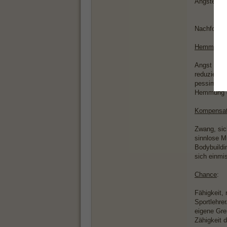
Ängste übe
Nachfolgen
Hemmung
:
Angst vor
reduzierte
pessimisti
Hemmung d
Kompensat
Zwang, sic
sinnlose M
Bodybuildi
sich einmi
Chance
:
Fähigkeit,
Sportlehrer
eigene Gre
Zähigkeit d