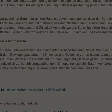
 hin, bei schlechter Aspektierung bleiben die eigenen Interessen oft auf der S
 auf Treue in der Beziehung hin, bei ungünstiger Aspektierung jedoch auch 
gut gestellten Saturn im achten Haus ist davon auszugehen, dass der Betreffe
kann. Im neunten Haus hat Saturn etwas mit Pflichterfüllung, Reisen und Be
olg, der durch Ausdauer und Zähigkeit verbucht werden kann. Im elften Haus 
ftlichen Bereich und im zwölften Haus hat er mit Einsamkeit und Pessimismu
 der Astromedizin
ört zum Erdelement und ist ein dementsprechend trockner Planet. Wenn es 
mit dem Bewegungsapparat, mit Knochen und Gelenken zu tun haben, dann spie
ete Rolle. Wenn er im Geburtsbild in Spannung steht, dann neigt der Betreffe
cheinlich zu Durchblutungsstörungen. Ein spannungsvoller Saturn verhärtet, en
auch eine Veranlagung zu NIeren- oder Gallensteinen bedeuten kann.
te101.de/article/saturn-im-hor...z2K4VxoXOL
eite die ausführlich erklärt.