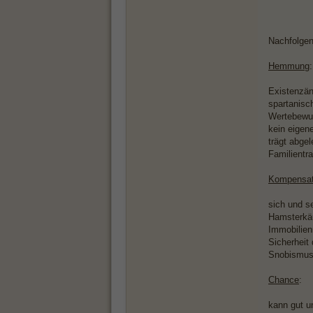
Nachfolgen
Hemmung
:
Existenzä
spartanisc
Wertebewu
kein eige
trägt abgel
Familientr
Kompensat
sich und s
Hamsterkä
Immobilien
Sicherheit
Snobismu
Chance
:
kann gut u