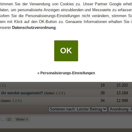
stimmen Sie der Verwendung von Cookies zu. Unser Partner Google erheb
efühlen/Beziehungen, brauche Fische Rat
(Seiten:
1
chschnittlich
17
14.436
Daten, um personalisierte Anzeigen einzublenden und Messwerte zu erfassen
Sofern Sie die Personalisierungs-Einstellungen nicht verändern, stimmen Si
chschnittlich
8
5.074
dem mit Klick auf den OK-Button zu. Genauere Informationen erhalten Sie i
im Weg stehen
chschnittlich
7
3.569
unserer
Datenschutzverordnung
.
cht entscheiden
chschnittlich
22
14.283
(Seiten:
1
2
)
rau?
chschnittlich
73
27.532
(Seiten:
1
2
3
4
5
)
chschnittlich
3
2.803
OK
s will er?
chschnittlich
45
38.381
(Seiten:
1
2
3
4
)
pannend findet?
chschnittlich
3
3.107
durchschnittlich
85
36.712
» Personalisierungs-Einstellungen
Schützen
chschnittlich
5
1.676
chschnittlich
19
15.202
1
2
)
t ihr werdet ausgenutzt?
n 5 durchschnittlich
38
13.184
(Seiten:
1
2
3
)
chschnittlich
34
12.999
(Seiten:
1
2
3
)
...
22
Weiter »