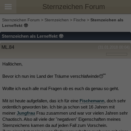
Sternzeichen Forum
Sternzeichen Forum
>
Sternzeichen
>
Fische
>
Sternzeichen als
Lerneffekt 🤓
Sternzeichen als Lerneffekt 🤓
ML.84
(31.01.2018 00:04)
Hallöchen,
Bevor ich nun ins Land der Träume verschlafwinde😴
Wollte ich euch alle mal Fragen ob es euch da genau so geht.
Mit ist heute aufgefallen, das ich für eine
Fischemann
, doch sehr
ordentlich geworden bin. Ich bin ja schon seit 16 Jahren mit
meiner
Jungfrau
Frau zusammen und war vor vielen Jahren sehr
Chaotisch. Also all viele der "negativen" Eigenschaften meines
Sternzeichens kamen da auf jeden Fall zum Vorschein.