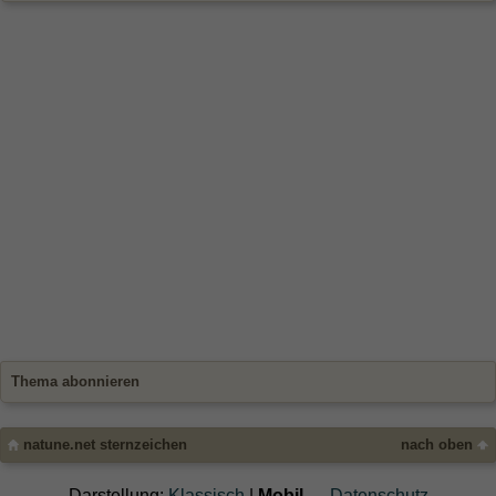
Thema abonnieren
natune.net sternzeichen
nach oben
Darstellung:
Klassisch
|
Mobil
Datenschutz