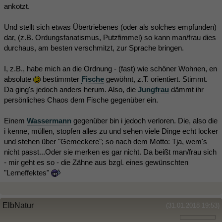
ankotzt.
Und stellt sich etwas Übertriebenes (oder als solches empfunden)
dar, (z.B. Ordungsfanatismus, Putzfimmel) so kann man/frau dies
durchaus, am besten verschmitzt, zur Sprache bringen.
I, z.B., habe mich an die Ordnung - (fast) wie schöner Wohnen, en
absolute
bestimmter
Fische
gewöhnt, z.T. orientiert. Stimmt.
Da ging's jedoch anders herum. Also, die
Jungfrau
dämmt ihr
persönliches Chaos dem Fische gegenüber ein.
Einem
Wassermann
gegenüber bin i jedoch verloren. Die, also die
i kenne, müllen, stopfen alles zu und sehen viele Dinge echt locker
und stehen über "Gemeckere"; so nach dem Motto: Tja, wem's
nicht passt...Oder sie merken es gar nicht. Da beißt man/frau sich
- mir geht es so - die Zähne aus bzgl. eines gewünschten
"Lerneffektes"
ElbNatur
(31.01.2018 19:53)