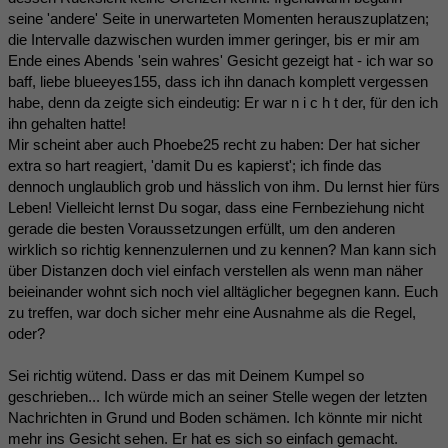
seine 'andere' Seite in unerwarteten Momenten herauszuplatzen;
die Intervalle dazwischen wurden immer geringer, bis er mir am
Ende eines Abends 'sein wahres' Gesicht gezeigt hat - ich war so
baff, liebe blueeyes155, dass ich ihn danach komplett vergessen
habe, denn da zeigte sich eindeutig: Er war n i c h t der, für den ich
ihn gehalten hatte!
Mir scheint aber auch Phoebe25 recht zu haben: Der hat sicher
extra so hart reagiert, 'damit Du es kapierst'; ich finde das
dennoch unglaublich grob und hässlich von ihm. Du lernst hier fürs
Leben! Vielleicht lernst Du sogar, dass eine Fernbeziehung nicht
gerade die besten Voraussetzungen erfüllt, um den anderen
wirklich so richtig kennenzulernen und zu kennen? Man kann sich
über Distanzen doch viel einfach verstellen als wenn man näher
beieinander wohnt sich noch viel alltäglicher begegnen kann. Euch
zu treffen, war doch sicher mehr eine Ausnahme als die Regel,
oder?
Sei richtig wütend. Dass er das mit Deinem Kumpel so
geschrieben... Ich würde mich an seiner Stelle wegen der letzten
Nachrichten in Grund und Boden schämen. Ich könnte mir nicht
mehr ins Gesicht sehen. Er hat es sich so einfach gemacht.