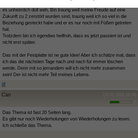
Ich bin echt sauer. Ich will ihn gar nicht mehr!!!! Aber trotzdem tut
es unheimlich doll weh. Bin traurig weil meine Freude auf eine
Zukunft zu 2 zerstört wurden sind, traurig weil ich so viel in die
Beziehung gesteckt habe und er es nur noch mit Füßen getreten
hat.
Trotzdem bin ich irgendwo heilfroh, dass es jetzt passiert ist und
nicht erst später.
Das mit der Festplatte ist ne gute Idee! Aber ich schätze mal, dass
ich das die nächsten Tage nach und nach für immer löschen
werde. Denn mit so jemandem will ich nicht mehr zusammen
sein! Der ist nicht mehr Teil meines Lebens.
Can
(16.01.2018 16:59)
3
Das Thema ist fast 20 Seiten lang.
Es gibt nur noch Wiederholungen von Wiederholungen zu lesen.
Ich schließe das Thema.