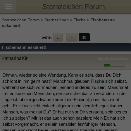
Sternzeichen Forum
Sternzeichen Forum
>
Sternzeichen
>
Fische
>
Fischemann
eskaliert!
Seite:
1
«
18
Fischemann eskaliert!
KatharinaKir
(16.01.2018 14:20)
2
Ohman, wieder so eine Wendung. Kann es sein, dass Du Dich
schlicht in ihm geirrt hast? Manchmal glauben
Fische
sich selbst,
während sie sich vormachen, jemand anderes zu sein. Manchmal
treffen sie einen Menschen, der sie scheinbar zu verändern in der
Lage ist, aber irgendwann kommt die Einsicht, dass das nicht
geht. Er ist vielleicht einfach allgemein ein ziemlich egoistischer
Mensch, was meinst Du? Er hat nur vor Dir versucht, sein bestes
Ich zu zeigen? Mir ist das auch schon passiert: Mein Ex hat sich
selbst vorgemacht, er sei ein sensibler, feinfühliger Mensch,
dessen Rücksicht keine Grenzen kennt. Irgendwann begann