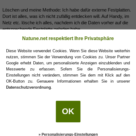
Löschen und meine Methode: Ich habe dafür externe Festplatten.
Dort ist alles, was ich nicht zufällig entdecken will. Auf Handy, im
Netz etc. lösche ich alles, nachdem ich die Daten vorher auf die
entsprechende Festplatte geladen habe.
Natune.net respektiert Ihre Privatsphäre
Diese Website verwendet Cookies. Wenn Sie diese Website weiterhin
nutzen, stimmen Sie der Verwendung von Cookies zu. Unser Partner
Google erhebt Daten, um personalisierte Anzeigen einzublenden und
Messwerte zu erfassen. Sofern Sie die Personalisierungs-
Einstellungen nicht verändern, stimmen Sie dem mit Klick auf den
OK-Button zu. Genauere Informationen erhalten Sie in unserer
blueeyes155
(16.01.2018 15:55)
Datenschutzverordnung
.
@KatharinaKir
Ja, er sagt mir immer: durch dich habe ich mich so zum positiven
OK
verändert!
Und ich glaube wirklich, dass er mir die Zeit lang etwas vorgespielt
hat eie er sein könnte. Und nun wurde es ihm zu anstrengend und
weg ist er.
» Personalisierungs-Einstellungen