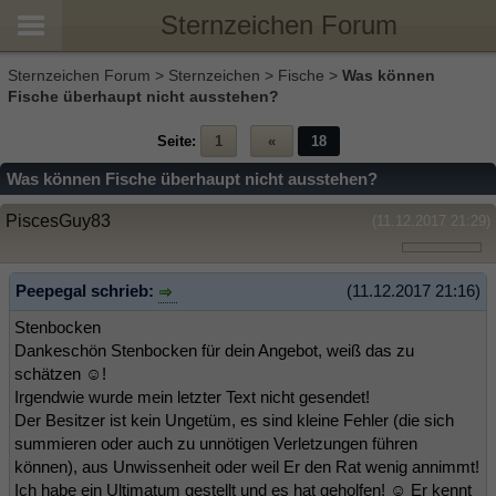
Sternzeichen Forum
Sternzeichen Forum
>
Sternzeichen
>
Fische
>
Was können
Fische überhaupt nicht ausstehen?
Seite:
1
«
18
Was können Fische überhaupt nicht ausstehen?
PiscesGuy83
(11.12.2017 21:29)
Peepegal schrieb:
(11.12.2017 21:16)
Stenbocken
Dankeschön Stenbocken für dein Angebot, weiß das zu
schätzen ☺!
Irgendwie wurde mein letzter Text nicht gesendet!
Der Besitzer ist kein Ungetüm, es sind kleine Fehler (die sich
summieren oder auch zu unnötigen Verletzungen führen
können), aus Unwissenheit oder weil Er den Rat wenig annimmt!
Ich habe ein Ultimatum gestellt und es hat geholfen! ☺ Er kennt