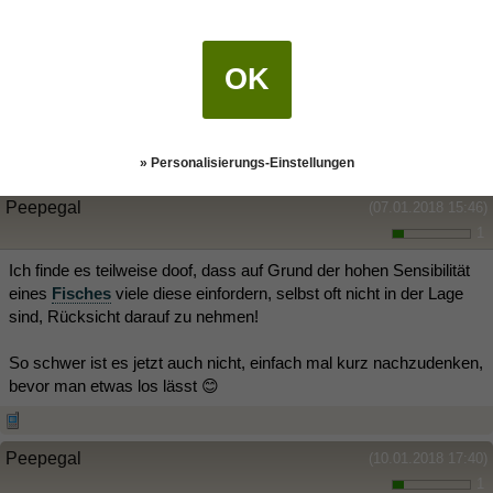
Ich habe viel Erfahrung mit echten Hengsten und weiß, dass Sie
eine sehr konsequente Erziehung brauchen!
OK
Wenn der Besitzer dabei war, konnte ich die Gefühle nicht richtig
sortieren und hab die Tatsachen nicht gleich erkannt, ich liebe es
'Fische Frau' zu sein 😊
» Personalisierungs-Einstellungen
Peepegal
(07.01.2018 15:46)
1
Ich finde es teilweise doof, dass auf Grund der hohen Sensibilität
eines
Fisches
viele diese einfordern, selbst oft nicht in der Lage
sind, Rücksicht darauf zu nehmen!
So schwer ist es jetzt auch nicht, einfach mal kurz nachzudenken,
bevor man etwas los lässt 😊
Peepegal
(10.01.2018 17:40)
1