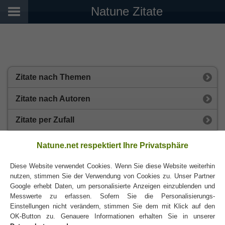
Natune Zitate
Zitate nach Themen
Zitate nach Autoren
Zitate per Zufall
Zitate Newsletter
Natune.net respektiert Ihre Privatsphäre
Diese Website verwendet Cookies. Wenn Sie diese Website weiterhin
nutzen, stimmen Sie der Verwendung von Cookies zu. Unser Partner
Darstellung:
Klassisch
|
Mobil
Datenschutz
Google erhebt Daten, um personalisierte Anzeigen einzublenden und
Messwerte zu erfassen. Sofern Sie die Personalisierungs-
Einstellungen nicht verändern, stimmen Sie dem mit Klick auf den
OK-Button zu. Genauere Informationen erhalten Sie in unserer