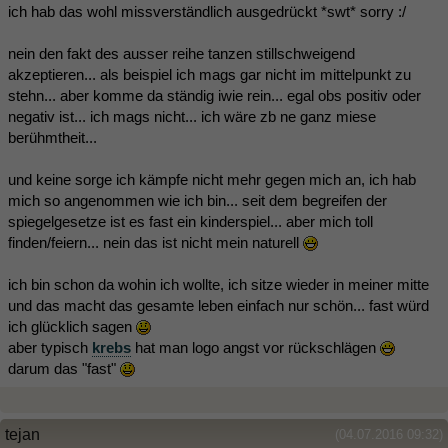
ich hab das wohl missverständlich ausgedrückt *swt* sorry :/
nein den fakt des ausser reihe tanzen stillschweigend
akzeptieren... als beispiel ich mags gar nicht im mittelpunkt zu
stehn... aber komme da ständig iwie rein... egal obs positiv oder
negativ ist... ich mags nicht... ich wäre zb ne ganz miese
berühmtheit...
und keine sorge ich kämpfe nicht mehr gegen mich an, ich hab
mich so angenommen wie ich bin... seit dem begreifen der
spiegelgesetze ist es fast ein kinderspiel... aber mich toll
finden/feiern... nein das ist nicht mein naturell
ich bin schon da wohin ich wollte, ich sitze wieder in meiner mitte
und das macht das gesamte leben einfach nur schön... fast würd
ich glücklich sagen
aber typisch
krebs
hat man logo angst vor rückschlägen
darum das "fast"
tejan
(04.07.2016 09:32)