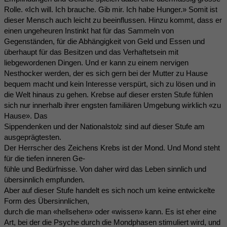
Rolle. «Ich will. Ich brauche. Gib mir. Ich habe Hunger.» Somit ist
dieser Mensch auch leicht zu beeinflussen. Hinzu kommt, dass er
einen ungeheuren Instinkt hat für das Sammeln von
Gegenständen, für die Abhängigkeit von Geld und Essen und
überhaupt für das Besitzen und das Verhaftetsein mit
liebgewordenen Dingen. Und er kann zu einem nervigen
Nesthocker werden, der es sich gern bei der Mutter zu Hause
bequem macht und kein Interesse verspürt, sich zu lösen und in
die Welt hinaus zu gehen. Krebse auf dieser ersten Stufe fühlen
sich nur innerhalb ihrer engsten familiären Umgebung wirklich «zu
Hause». Das
Sippendenken und der Nationalstolz sind auf dieser Stufe am
ausgeprägtesten.
Der Herrscher des Zeichens Krebs ist der Mond. Und Mond steht
für die tiefen inneren Ge-
fühle und Bedürfnisse. Von daher wird das Leben sinnlich und
übersinnlich empfunden.
Aber auf dieser Stufe handelt es sich noch um keine entwickelte
Form des Übersinnlichen,
durch die man «hellsehen» oder «wissen» kann. Es ist eher eine
Art, bei der die Psyche durch die Mondphasen stimuliert wird, und