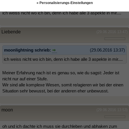
» Personalisierungs-Einstellungen
ich weiss nicht wo ich bin, denn ich habe alle 3 aspekte in mir....
Liebende
(29.06.2016 13:47)
moonlightning schrieb:
(29.06.2016 13:37)
ich weiss nicht wo ich bin, denn ich habe alle 3 aspekte in mir....
Meiner Erfahrung nach ist es genau so, wie du sagst: Jeder ist
nicht nur auf einer Stufe.
Wir sind alle komplexe Wesen, somit re/agieren wir bei der einen
Situation sehr bewusst, bei der anderen eher unbewusst.
moon
(29.06.2016 13:53)
oh und ich dachte ich muss sie durchleben und abhaken zum