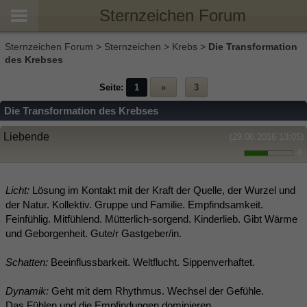
Sternzeichen Forum
Sternzeichen Forum
>
Sternzeichen
>
Krebs
>
Die Transformation
des Krebses
Seite:
1
»
3
Die Transformation des Krebses
Liebende
(29.06.2016 13:05)
4
Licht:
Lösung im Kontakt mit der Kraft der Quelle, der Wurzel und
der Natur. Kollektiv. Gruppe und Familie. Empfindsamkeit.
Feinfühlig. Mitfühlend. Mütterlich-sorgend. Kinderlieb. Gibt Wärme
und Geborgenheit. Gute/r Gastgeber/in.
Schatten:
Beeinflussbarkeit. Weltflucht. Sippenverhaftet.
Dynamik:
Geht mit dem Rhythmus. Wechsel der Gefühle.
Das Fühlen und die Empfindungen dominieren.