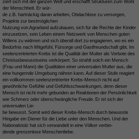
ziert sich mit der ganzen Welt und erschafft Strukturen zum Wohl
der Menschheit. Er wür-
de z.B. hartnäckig daran arbeiten, Obdachlose zu versorgen,
Projekte zur bestmöglichen
Nutzung von Agrarland aufzubauen, sich für die Rechte der Kinder
einzusetzen, sein Leben einem Netzwerk von Menschen guten
Willens zu widmen und sich überall dort zu engagieren, wo es ein
Bedürfnis nach Mitgefühl, Fürsorge und Gastfreundschaft gibt. Im
seelenzentrierten Krebs ist die Qualität der Mutter als Vorbote des
Christusbewusstseins verkörpert. So strahlt solch ein Mensch
(Frau und Mann) die Qualitäten einer universalen Mutter aus, die
eine hungernde Umgebung nähren kann. Auf dieser Stufe reagiert
ein vollkommen seelenzentrierter Krebs-Mensch nicht auf
gewöhnliche Gefühle und Gefühlsschwankungen, denn dieser
Mensch ist nicht mehr gebunden an Reaktionen der Persönlichkeit
wie Schmerz oder überschwängliche Freude. Er ist sich der
universalen Lie-
be bewusst. Somit wird dieser Krebs-Mensch durch bewusste
Hingabe ein Diener für die Liebe unter den Menschen. Und der
Nationalstolz hat sich verwandelt in eine Völker verbin-
dende grenzenlose Menschenliebe.