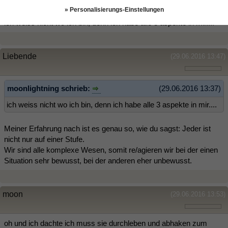
» Personalisierungs-Einstellungen
ich weiss nicht wo ich bin, denn ich habe alle 3 aspekte in mir....
Liebende
(29.06.2016 13:47)
moonlightning schrieb:
(29.06.2016 13:37)
ich weiss nicht wo ich bin, denn ich habe alle 3 aspekte in mir....
Meiner Erfahrung nach ist es genau so, wie du sagst: Jeder ist
nicht nur auf einer Stufe.
Wir sind alle komplexe Wesen, somit re/agieren wir bei der einen
Situation sehr bewusst, bei der anderen eher unbewusst.
moon
(29.06.2016 13:53)
oh und ich dachte ich muss sie durchleben und abhaken zum