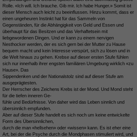
Rolle. «Ich will. Ich brauche. Gib mir. Ich habe Hunger.» Somit ist
dieser Mensch auch leicht zu beeinflussen. Hinzu kommt, dass er
einen ungeheuren Instinkt hat für das Sammeln von
Gegenständen, für die Abhängigkeit von Geld und Essen und
überhaupt für das Besitzen und das Verhaftetsein mit
liebgewordenen Dingen. Und er kann zu einem nervigen
Nesthocker werden, der es sich gern bei der Mutter zu Hause
bequem macht und kein Interesse verspürt, sich zu lösen und in
die Welt hinaus zu gehen. Krebse auf dieser ersten Stufe fühlen
sich nur innerhalb ihrer engsten familiären Umgebung wirklich «zu
Hause». Das
Sippendenken und der Nationalstolz sind auf dieser Stufe am
ausgeprägtesten.
Der Herrscher des Zeichens Krebs ist der Mond. Und Mond steht
für die tiefen inneren Ge-
fühle und Bedürfnisse. Von daher wird das Leben sinnlich und
übersinnlich empfunden.
Aber auf dieser Stufe handelt es sich noch um keine entwickelte
Form des Übersinnlichen,
durch die man «hellsehen» oder «wissen» kann. Es ist eher eine
Art, bei der die Psyche durch die Mondphasen stimuliert wird, und