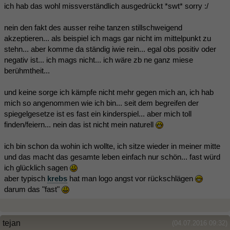
ich hab das wohl missverständlich ausgedrückt *swt* sorry :/
nein den fakt des ausser reihe tanzen stillschweigend
akzeptieren... als beispiel ich mags gar nicht im mittelpunkt zu
stehn... aber komme da ständig iwie rein... egal obs positiv oder
negativ ist... ich mags nicht... ich wäre zb ne ganz miese
berühmtheit...
und keine sorge ich kämpfe nicht mehr gegen mich an, ich hab
mich so angenommen wie ich bin... seit dem begreifen der
spiegelgesetze ist es fast ein kinderspiel... aber mich toll
finden/feiern... nein das ist nicht mein naturell
ich bin schon da wohin ich wollte, ich sitze wieder in meiner mitte
und das macht das gesamte leben einfach nur schön... fast würd
ich glücklich sagen
aber typisch
krebs
hat man logo angst vor rückschlägen
darum das "fast"
tejan
(04.07.2016 09:32)