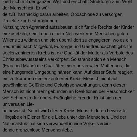
ziert sich mit der ganzen Welt und erschafft Strukturen zum Wohl
der Menschheit. Er wür-
de z.B. hartnäckig daran arbeiten, Obdachlose zu versorgen,
Projekte zur bestmöglichen
Nutzung von Agrarland aufzubauen, sich für die Rechte der Kinder
einzusetzen, sein Leben einem Netzwerk von Menschen guten
Willens zu widmen und sich überall dort zu engagieren, wo es ein
Bedürfnis nach Mitgefühl, Fürsorge und Gastfreundschaft gibt. Im
seelenzentrierten Krebs ist die Qualität der Mutter als Vorbote des
Christusbewusstseins verkörpert. So strahlt solch ein Mensch
(Frau und Mann) die Qualitäten einer universalen Mutter aus, die
eine hungernde Umgebung nähren kann. Auf dieser Stufe reagiert
ein vollkommen seelenzentrierter Krebs-Mensch nicht auf
gewöhnliche Gefühle und Gefühlsschwankungen, denn dieser
Mensch ist nicht mehr gebunden an Reaktionen der Persönlichkeit
wie Schmerz oder überschwängliche Freude. Er ist sich der
universalen Lie-
be bewusst. Somit wird dieser Krebs-Mensch durch bewusste
Hingabe ein Diener für die Liebe unter den Menschen. Und der
Nationalstolz hat sich verwandelt in eine Völker verbin-
dende grenzenlose Menschenliebe.