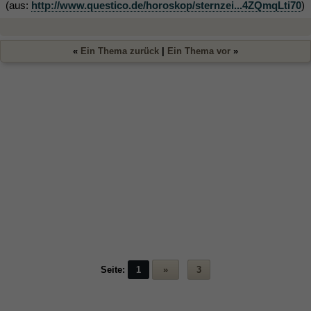
(aus:
http://www.questico.de/horoskop/sternzei...4ZQmqLti70
)
«
Ein Thema zurück
|
Ein Thema vor
»
Seite:
1
»
3