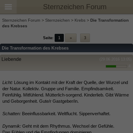
Sternzeichen Forum
Sternzeichen Forum
>
Sternzeichen
>
Krebs
>
Die Transformation
des Krebses
Seite:
1
»
3
Die Transformation des Krebses
Liebende
(29.06.2016 13:05)
4
Licht:
Lösung im Kontakt mit der Kraft der Quelle, der Wurzel und
der Natur. Kollektiv. Gruppe und Familie. Empfindsamkeit.
Feinfühlig. Mitfühlend. Mütterlich-sorgend. Kinderlieb. Gibt Wärme
und Geborgenheit. Gute/r Gastgeber/in.
Schatten:
Beeinflussbarkeit. Weltflucht. Sippenverhaftet.
Dynamik:
Geht mit dem Rhythmus. Wechsel der Gefühle.
Das Fühlen und die Empfindungen dominieren.