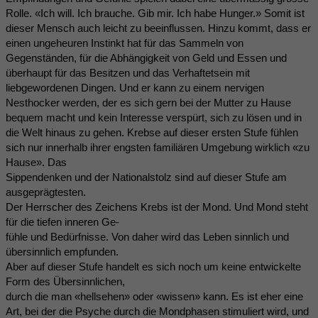
Rolle. «Ich will. Ich brauche. Gib mir. Ich habe Hunger.» Somit ist
dieser Mensch auch leicht zu beeinflussen. Hinzu kommt, dass er
einen ungeheuren Instinkt hat für das Sammeln von
Gegenständen, für die Abhängigkeit von Geld und Essen und
überhaupt für das Besitzen und das Verhaftetsein mit
liebgewordenen Dingen. Und er kann zu einem nervigen
Nesthocker werden, der es sich gern bei der Mutter zu Hause
bequem macht und kein Interesse verspürt, sich zu lösen und in
die Welt hinaus zu gehen. Krebse auf dieser ersten Stufe fühlen
sich nur innerhalb ihrer engsten familiären Umgebung wirklich «zu
Hause». Das
Sippendenken und der Nationalstolz sind auf dieser Stufe am
ausgeprägtesten.
Der Herrscher des Zeichens Krebs ist der Mond. Und Mond steht
für die tiefen inneren Ge-
fühle und Bedürfnisse. Von daher wird das Leben sinnlich und
übersinnlich empfunden.
Aber auf dieser Stufe handelt es sich noch um keine entwickelte
Form des Übersinnlichen,
durch die man «hellsehen» oder «wissen» kann. Es ist eher eine
Art, bei der die Psyche durch die Mondphasen stimuliert wird, und