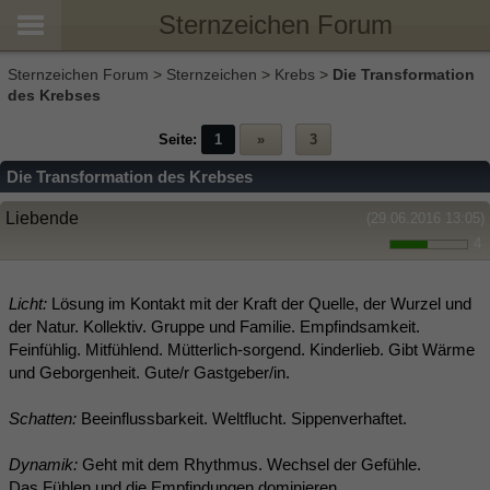
Sternzeichen Forum
Sternzeichen Forum
>
Sternzeichen
>
Krebs
>
Die Transformation
des Krebses
Seite:
1
»
3
Die Transformation des Krebses
Liebende
(29.06.2016 13:05)
4
Licht:
Lösung im Kontakt mit der Kraft der Quelle, der Wurzel und
der Natur. Kollektiv. Gruppe und Familie. Empfindsamkeit.
Feinfühlig. Mitfühlend. Mütterlich-sorgend. Kinderlieb. Gibt Wärme
und Geborgenheit. Gute/r Gastgeber/in.
Schatten:
Beeinflussbarkeit. Weltflucht. Sippenverhaftet.
Dynamik:
Geht mit dem Rhythmus. Wechsel der Gefühle.
Das Fühlen und die Empfindungen dominieren.