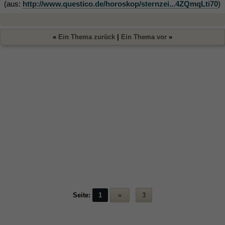
(aus:
http://www.questico.de/horoskop/sternzei...4ZQmqLti70
)
«
Ein Thema zurück
|
Ein Thema vor
»
Seite:
1
»
3