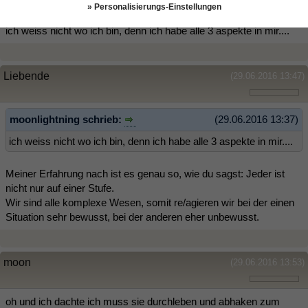
» Personalisierungs-Einstellungen
ich weiss nicht wo ich bin, denn ich habe alle 3 aspekte in mir....
Liebende
(29.06.2016 13:47)
moonlightning schrieb:
(29.06.2016 13:37)
ich weiss nicht wo ich bin, denn ich habe alle 3 aspekte in mir....
Meiner Erfahrung nach ist es genau so, wie du sagst: Jeder ist
nicht nur auf einer Stufe.
Wir sind alle komplexe Wesen, somit re/agieren wir bei der einen
Situation sehr bewusst, bei der anderen eher unbewusst.
moon
(29.06.2016 13:53)
oh und ich dachte ich muss sie durchleben und abhaken zum