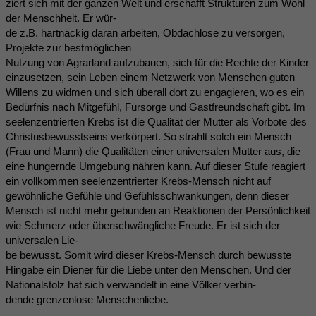
ziert sich mit der ganzen Welt und erschafft Strukturen zum Wohl
der Menschheit. Er wür-
de z.B. hartnäckig daran arbeiten, Obdachlose zu versorgen,
Projekte zur bestmöglichen
Nutzung von Agrarland aufzubauen, sich für die Rechte der Kinder
einzusetzen, sein Leben einem Netzwerk von Menschen guten
Willens zu widmen und sich überall dort zu engagieren, wo es ein
Bedürfnis nach Mitgefühl, Fürsorge und Gastfreundschaft gibt. Im
seelenzentrierten Krebs ist die Qualität der Mutter als Vorbote des
Christusbewusstseins verkörpert. So strahlt solch ein Mensch
(Frau und Mann) die Qualitäten einer universalen Mutter aus, die
eine hungernde Umgebung nähren kann. Auf dieser Stufe reagiert
ein vollkommen seelenzentrierter Krebs-Mensch nicht auf
gewöhnliche Gefühle und Gefühlsschwankungen, denn dieser
Mensch ist nicht mehr gebunden an Reaktionen der Persönlichkeit
wie Schmerz oder überschwängliche Freude. Er ist sich der
universalen Lie-
be bewusst. Somit wird dieser Krebs-Mensch durch bewusste
Hingabe ein Diener für die Liebe unter den Menschen. Und der
Nationalstolz hat sich verwandelt in eine Völker verbin-
dende grenzenlose Menschenliebe.