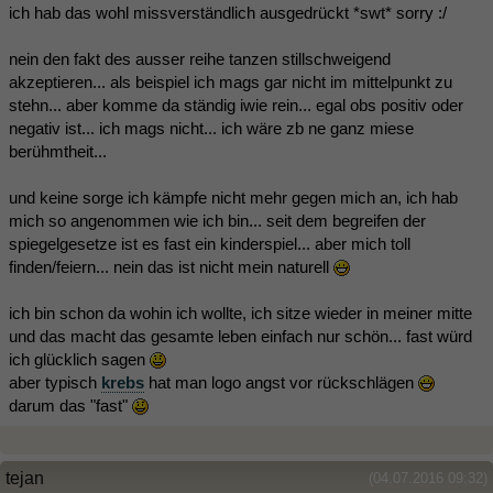
ich hab das wohl missverständlich ausgedrückt *swt* sorry :/
nein den fakt des ausser reihe tanzen stillschweigend
akzeptieren... als beispiel ich mags gar nicht im mittelpunkt zu
stehn... aber komme da ständig iwie rein... egal obs positiv oder
negativ ist... ich mags nicht... ich wäre zb ne ganz miese
berühmtheit...
und keine sorge ich kämpfe nicht mehr gegen mich an, ich hab
mich so angenommen wie ich bin... seit dem begreifen der
spiegelgesetze ist es fast ein kinderspiel... aber mich toll
finden/feiern... nein das ist nicht mein naturell
ich bin schon da wohin ich wollte, ich sitze wieder in meiner mitte
und das macht das gesamte leben einfach nur schön... fast würd
ich glücklich sagen
aber typisch
krebs
hat man logo angst vor rückschlägen
darum das "fast"
tejan
(04.07.2016 09:32)