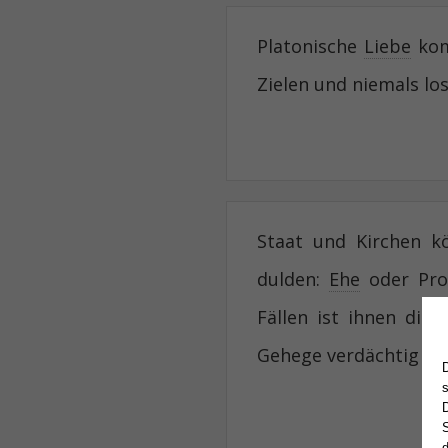
Platonische
Liebe
kom
Zielen und niemals lo
Staat und Kirchen k
dulden:
Ehe
oder Pros
Fällen ist ihnen die
Gehege verdächtig
S
d