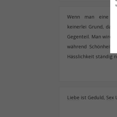
Wenn man eine hä
keinerlei Grund, dass
Gegenteil. Man wird 
während Schönheit 
Hässlichkeit ständig n
Liebe
ist Geduld,
Sex
U