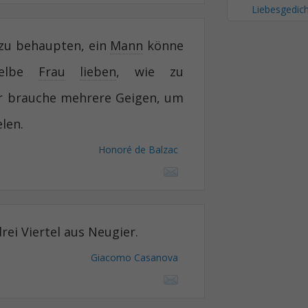
Liebesgedic
 zu behaupten, ein
Mann
könne
selbe
Frau
lieben
, wie zu
r brauche mehrere Geigen, um
len.
Honoré de Balzac
rei Viertel aus Neugier.
Giacomo Casanova