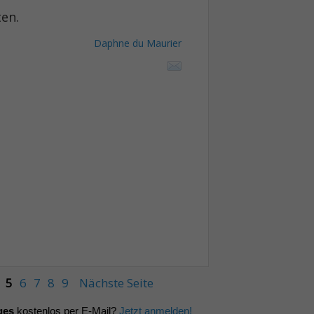
en.
Daphne du Maurier
5
6
7
8
9
Nächste Seite
ges
kostenlos per E-Mail?
Jetzt anmelden!