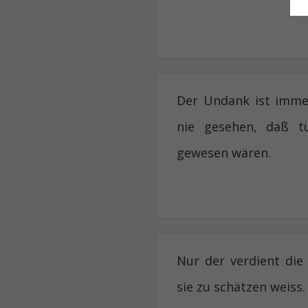
Der Undank ist immer
nie gesehen, daß t
gewesen wären.
Nur der verdient di
sie zu schätzen weiss.