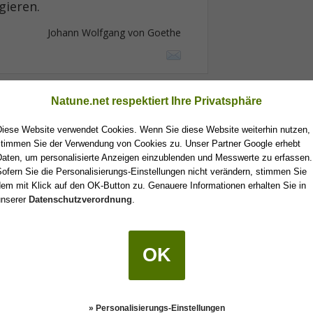
gieren.
Johann Wolfgang von Goethe
Natune.net respektiert Ihre Privatsphäre
 ein Held sein, aber man kann
Diese Website verwendet Cookies. Wenn Sie diese Website weiterhin nutzen,
stimmen Sie der Verwendung von Cookies zu. Unser Partner Google erhebt
Daten, um personalisierte Anzeigen einzublenden und Messwerte zu erfassen.
Johann Wolfgang von Goethe
ofern Sie die Personalisierungs-Einstellungen nicht verändern, stimmen Sie
em mit Klick auf den OK-Button zu. Genauere Informationen erhalten Sie in
unserer
Datenschutzverordnung
.
runkenen Zustand beraten und
OK
schlossen - heute ist es
» Personalisierungs-Einstellungen