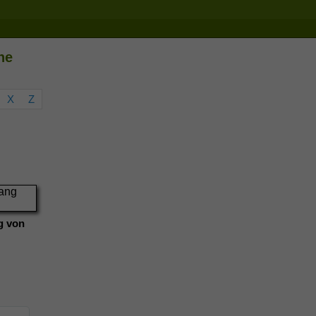
he
X
Z
g von