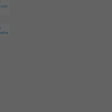
n
g von
n
oethe