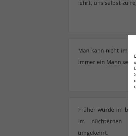
lehrt, uns selbst zu re
Man kann nicht immer
immer ein
Mann
sein.
S
d
Früher wurde im bet
im nüchternen be
umgekehrt.