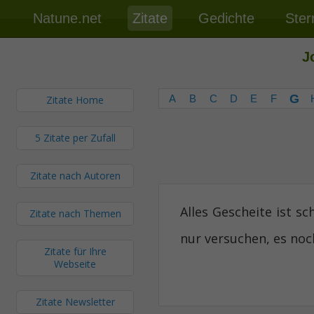
Natune.net
Zitate
Gedichte
Ster
J
G
A
B
C
D
E
F
Zitate Home
5 Zitate per Zufall
Zitate nach Autoren
Alles Gescheite ist 
Zitate nach Themen
nur versuchen, es noc
Zitate für Ihre
Webseite
Zitate Newsletter