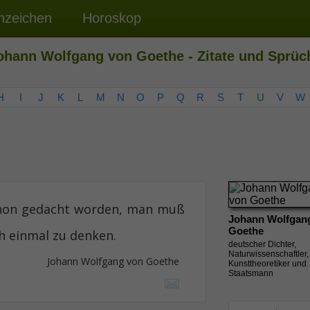
nzeichen
Horoskop
ohann Wolfgang von Goethe - Zitate und Sprüc
H
I
J
K
L
M
N
O
P
Q
R
S
T
U
V
W
schon gedacht worden, man muß
Johann Wolfgan
Goethe
h einmal zu denken.
deutscher Dichter,
Naturwissenschaftler,
Johann Wolfgang von Goethe
Kunsttheoretiker und
Staatsmann