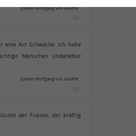
Johann Wolfgang von Goethe
 eine Art Schwäche. Ich habe
üchtige Menschen undankbar
Johann Wolfgang von Goethe
e Gunst der
Frauen
, der kräftig