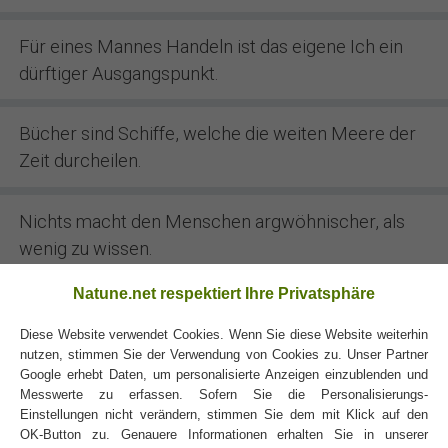
Für eines Mannes Handeln ist das eigene Ich ein
dürftiger Ausgangspunkt.
Bücher sind Schiffe, welche die weiten Meere der
Zeit durcheilen.
Nichts macht den Menschen argwöhnischer, als
wenig zu wissen.
Natune.net respektiert Ihre Privatsphäre
Diese Website verwendet Cookies. Wenn Sie diese Website weiterhin
nutzen, stimmen Sie der Verwendung von Cookies zu. Unser Partner
Google erhebt Daten, um personalisierte Anzeigen einzublenden und
Messwerte zu erfassen. Sofern Sie die Personalisierungs-
Wucher ist das sicherste Mittel zum Gewinn,
Einstellungen nicht verändern, stimmen Sie dem mit Klick auf den
OK-Button zu. Genauere Informationen erhalten Sie in unserer
obwohl eines der schlechtesten, da er nichts