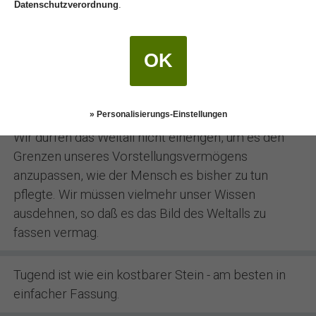
Datenschutzverordnung
.
anderes bedeutet, als sein Brot zu essen 'im
Schweiße des Angesichts eines anderen'.
OK
Geld ist wie Stallmist, es nutzt nur, wenn man es
ausstreut.
» Personalisierungs-Einstellungen
Wir dürfen das Weltall nicht einengen, um es den
Grenzen unseres Vorstellungsvermögens
anzupassen, wie der Mensch es bisher zu tun
pflegte. Wir müssen vielmehr unser Wissen
ausdehnen, so daß es das Bild des Weltalls zu
fassen vermag.
Tugend ist wie ein kostbarer Stein - am besten in
einfacher Fassung.