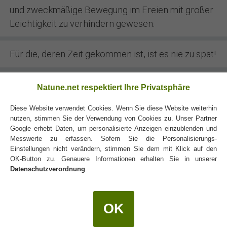
und zweckmäßige Bewegung im Freien mit großer
Leichtigkeit zu verhindern gewesen.
Für die, deren Zeit gekommen ist, ist es nie zu spät!
Jeder Lehrer muß lernen, mit dem Lehren
Natune.net respektiert Ihre Privatsphäre
aufzuhören, wenn es Zeit ist. Das ist eine schwere
Diese Website verwendet Cookies. Wenn Sie diese Website weiterhin
Kunst.
nutzen, stimmen Sie der Verwendung von Cookies zu. Unser Partner
Google erhebt Daten, um personalisierte Anzeigen einzublenden und
Messwerte zu erfassen. Sofern Sie die Personalisierungs-
Einstellungen nicht verändern, stimmen Sie dem mit Klick auf den
OK-Button zu. Genauere Informationen erhalten Sie in unserer
Datenschutzverordnung
.
Die Erfindungen für Menschen werden unterdrückt,
OK
die Erfindungen gegen sie gefördert.