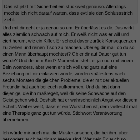
Das ist jetzt mit Sicherheit ein stückweit genauso. Allerdings
möchte ich nicht darauf warten, dass evtl sie den Schlussstrich
zieht.
Und mit dir geht er ja genau so um. Er überlässt es dir. Das wirkt
alles ziemlich schwach auf mich. Er weiß nicht was er will und
eiert herum, wie ein Kiffer. Er scheut davor zurück Konsequenzen
zu ziehen und reinen Tisch zu machen. Überleg dir mal, ob du so
einen Mann überhaupt möchtest? Ob er dir auf Dauer gut tun
würde? Und deinem Kind? Momentan steht er ja noch mit einem
Bein woanders, aber wenn er sich voll und ganz auf eine
Beziehung mit dir einlassen würde, würden spätestens nach
sechs Monaten die gleichen Probleme, die er mit der aktuellen
Freundin hat auch bei euch aufkommen. Und du bist dann
diejenige, die ihn maßregelt, weil dir seine Schwäche auf den
Geist gehen wird. Deshalb hat er wahrscheinlich Angst vor diesem
Schritt. Weil er weiß, dass er ein Würstchen ist, dem vielleicht mal
eine Therapie ganz gut tun würde. Stichwort Verantwortung
übernehmen.
Ich würde mir auch mal die Muster ansehen, die bei ihm, aber
besonders auch bei dir am Werke sind. War dein Ex auch so