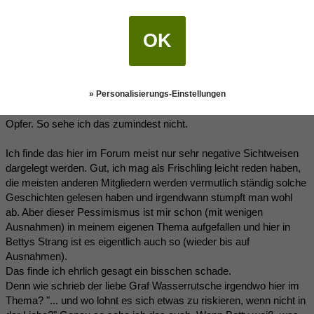
Ich muss hier jetzt mal eine Lanze für den
Skorpion
brechen.
Natürlich spricht sein Verhalten aus der Vergangenheit und auch in
OK
seiner aktuellen Beziehung nicht unbedingt für ihn.
Aber Betty hat sich genauso auf eine Affäre mit ihm eingelassen.
Sie war also nicht besser als er.
Das soll kein Angriff auf dich sein, Betty. Ich wollte nur mal
» Personalisierungs-Einstellungen
betonen, dass nicht nur er der "Buhmann" ist und du das arme
Opfer. So sehe ich das zumindest nicht.
Ich finde das hier im Forum meist nur sehr negative Sichtweisen
dargelegt werden. Gut, ich mag als Frischling leicht reden haben,
die meisten anderen Mitgliedern werden vermutlich ständig solche
Geschichten gelesen haben und irgendwann stumpft man wohl
ab. Aber dieser Pessimismus ist mir schon (mit wenigen
Ausnahmen) in meinem eigenen Thema aufgefallen und hier in
Bettys Strang ist es eigentlich auch so (wieder bis auf
Ausnahmen).
Das finde ich ehrlich gesagt ein bisschen schade.
Denn wie schrieb der liebe Graf Wasserrutsche irgendwo hier im
Thema? "... und wo lohnt es sich etwas zu riskieren, wenn nicht in