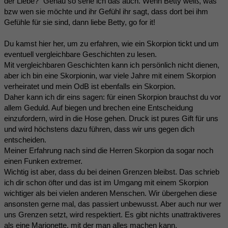
der Liebe?" Genau so sehe ich das auch. Wenn Betty weiß, was
bzw wen sie möchte und ihr Gefühl ihr sagt, dass dort bei ihm
Gefühle für sie sind, dann liebe Betty, go for it!
Du kamst hier her, um zu erfahren, wie ein Skorpion tickt und um
eventuell vergleichbare Geschichten zu lesen.
Mit vergleichbaren Geschichten kann ich persönlich nicht dienen,
aber ich bin eine Skorpionin, war viele Jahre mit einem Skorpion
verheiratet und mein OdB ist ebenfalls ein Skorpion.
Daher kann ich dir eins sagen: für einen Skorpion brauchst du vor
allem Geduld. Auf biegen und brechen eine Entscheidung
einzufordern, wird in die Hose gehen. Druck ist pures Gift für uns
und wird höchstens dazu führen, dass wir uns gegen dich
entscheiden.
Meiner Erfahrung nach sind die Herren Skorpion da sogar noch
einen Funken extremer.
Wichtig ist aber, dass du bei deinen Grenzen bleibst. Das schrieb
ich dir schon öfter und das ist im Umgang mit einem Skorpion
wichtiger als bei vielen anderen Menschen. Wir übergehen diese
ansonsten gerne mal, das passiert unbewusst. Aber auch nur wer
uns Grenzen setzt, wird respektiert. Es gibt nichts unattraktiveres
als eine Marionette, mit der man alles machen kann.