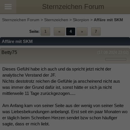
Sternzeichen Forum
Sternzeichen Forum
>
Sternzeichen
>
Skorpion
>
Affäre mit SKM
Seite:
1
«
4
»
7
Affäre mit SKM
Betty75
(17.08.2024 23:02)
Dieses Gefühl habe ich auch und da spricht jetzt nicht der
analytische Verstand der JF.
Nichts destotrotz reichen die Gefühle ja anscheinend nicht aus
was immer der Grund dafür ist, sonst hätte er sich ja nicht
mittlerweile 11 Tage zurückgezogen.....
Am Anfang kam von seiner Seite aus der wenig von seiner Seite
was Liebesbekundungen anbelangt. Erst seit ein paar Monaten wo
er täglich beim Schreiben Herzen sendet bzw schon häufiger
sagte, dass er mich liebt.