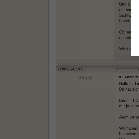
Und dies lä
es einen S
Sichtweise
führen.
Ob man das
negativ. V
Wir können
21.08.2024, 18:18
Betty75
RE: Affäre m
Hallo ihr L
Da hat sich
Bei mir hat
mir ja sch
Auch wenn 
Wir haben 
beantworte