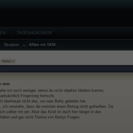
HEN
TAGESHOROSKOP
→
Skorpion
→
Affäre mit SKM
Weiter »
it SKM
ehe ich noch weniger, wieso du nicht objektiv bleiben kannst,
uptsächlich Fingerzeig herrscht.
ch überhaupt nicht das, um was Betty gebeten hat.
, ich verstehe, dass die meisten einen Betrug nicht gutheißen. Da
ich selber mit ein. Aber das Kind ist doch hier längst in den
fallen und gar nicht Thema von Bettys Fragen.