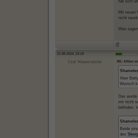
hat sich u
Mit neuen 
nicht rau
Was sagen 
21.08.2024, 23:19
Graf Wasserrutsche
RE: Affäre m
Shameles
Aber Bett
Wunsch ka
Das wurde 
mir nicht s
befinden. 
Shameles
Beide sind
des
Skor