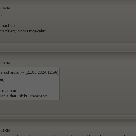
it SKM
a,
r machen.
h zitiert, nicht umgekehrt.
it SKM
s schrieb:
(21.08.2024 12:56)
na,
r machen.
ch zitiert, nicht umgekehrt.
it SKM