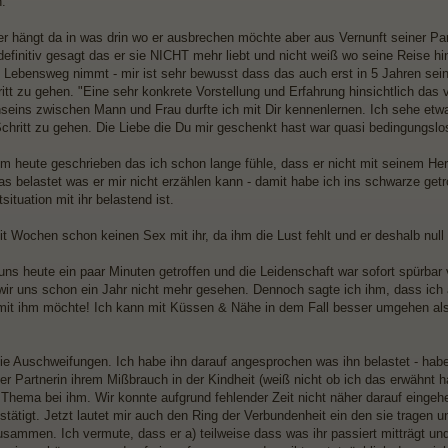
.
er hängt da in was drin wo er ausbrechen möchte aber aus Vernunft seiner Par
 definitiv gesagt das er sie NICHT mehr liebt und nicht weiß wo seine Reise 
 Lebensweg nimmt - mir ist sehr bewusst dass das auch erst in 5 Jahren sein k
itt zu gehen. "Eine sehr konkrete Vorstellung und Erfahrung hinsichtlich das
ins zwischen Mann und Frau durfte ich mit Dir kennenlernen. Ich sehe etwa
chritt zu gehen. Die Liebe die Du mir geschenkt hast war quasi bedingungslos
hm heute geschrieben das ich schon lange fühle, dass er nicht mit seinem Herz
s belastet was er mir nicht erzählen kann - damit habe ich ins schwarze getro
ituation mit ihr belastend ist.
it Wochen schon keinen Sex mit ihr, da ihm die Lust fehlt und er deshalb null 
uns heute ein paar Minuten getroffen und die Leidenschaft war sofort spürbar
 wir uns schon ein Jahr nicht mehr gesehen. Dennoch sagte ich ihm, dass ich
it ihm möchte! Ich kann mit Küssen & Nähe in dem Fall besser umgehen al
 die Auschweifungen. Ich habe ihn darauf angesprochen was ihn belastet - habe
ner Partnerin ihrem Mißbrauch in der Kindheit (weiß nicht ob ich das erwähnt
 Thema bei ihm. Wir konnte aufgrund fehlender Zeit nicht näher darauf einge
stätigt. Jetzt lautet mir auch den Ring der Verbundenheit ein den sie tragen 
sammen. Ich vermute, dass er a) teilweise dass was ihr passiert mitträgt und