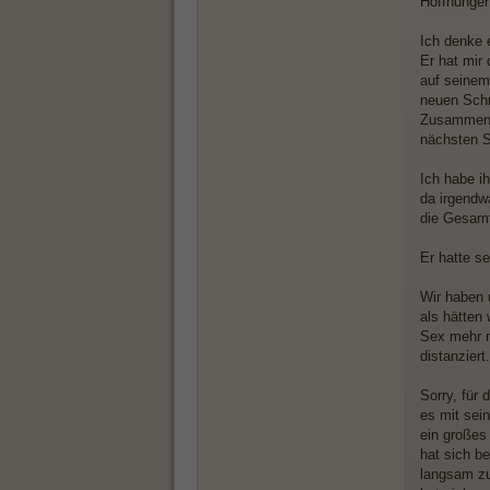
Hoffnungen
Ich denke 
Er hat mir
auf seinem
neuen Schr
Zusammense
nächsten S
Ich habe i
da irgendwa
die Gesamts
Er hatte se
Wir haben 
als hätten
Sex mehr m
distanziert.
Sorry, für
es mit sei
ein großes
hat sich be
langsam zu