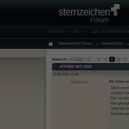
FORUM
FAQ
DIE 12 STERNZEIC
Sternzeichen Forum
→
Sternzeichen
Seiten (7):
« Zurück
1
...
3
4
5
6
7
AFFÄRE MIT SKM
21.08.2024, 12:49
Shameless
RE: Affäre m
Dann verst
sondern ha
Das ist do
Wie gesagt
reihe ich m
Brunnen ge