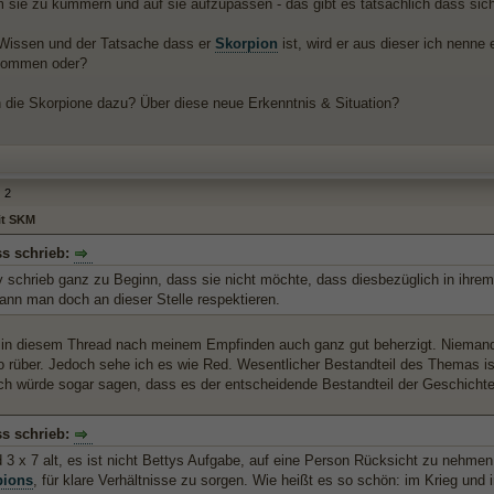
m sie zu kümmern und auf sie aufzupassen - das gibt es tatsächlich dass si
Wissen und der Tatsache dass er
Skorpion
ist, wird er aus dieser ich nenne
skommen oder?
die Skorpione dazu? Über diese neue Erkenntnis & Situation?
2
it SKM
s schrieb:
y schrieb ganz zu Beginn, dass sie nicht möchte, dass diesbezüglich in ihrem
nn man doch an dieser Stelle respektieren.
in diesem Thread nach meinem Empfinden auch ganz gut beherzigt. Niemand v
o rüber. Jedoch sehe ich es wie Red. Wesentlicher Bestandteil des Themas ist 
Ich würde sogar sagen, dass es der entscheidende Bestandteil der Geschichte
s schrieb:
 3 x 7 alt, es ist nicht Bettys Aufgabe, auf eine Person Rücksicht zu nehmen,
pions
, für klare Verhältnisse zu sorgen. Wie heißt es so schön: im Krieg und in