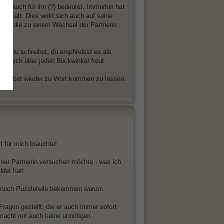
t ja auch für ihn (?) bedeutet. Immerhin hat
m hält. Dies wirkt sich auch auf seine
en, die zu einem Wechsel der Partnerin
n. Du schreibst, du empfindest es als
e sich über jeden Blickwinkel freut.
tty selbst wieder zu Wort kommen zu lassen.
t für mich brauchte!
einer Partnerin versuchen möchte - was ich
ldet hat!
ch noch Puzzleteile bekommen warum.
ragen gestellt, die er auch immer sofort
 macht mir auch keine unnötigen