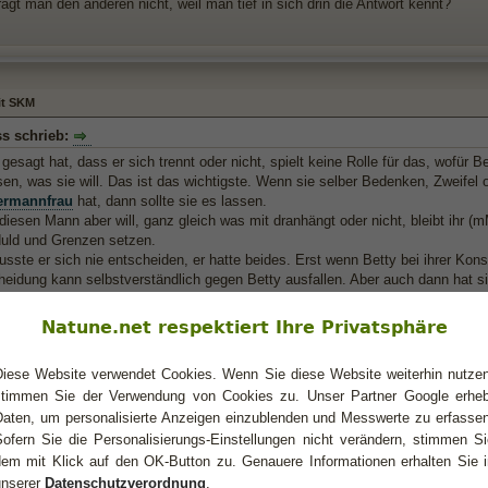
fragt man den anderen nicht, weil man tief in sich drin die Antwort kennt?
it SKM
s schrieb:
gesagt hat, dass er sich trennt oder nicht, spielt keine Rolle für das, wofür Be
en, was sie will. Das ist das wichtigste. Wenn sie selber Bedenken, Zweifel
ermannfrau
hat, dann sollte sie es lassen.
iesen Mann aber will, ganz gleich was mit dranhängt oder nicht, bleibt ihr (
uld und Grenzen setzen.
sste er sich nie entscheiden, er hatte beides. Erst wenn Betty bei ihrer Kon
heidung kann selbstverständlich gegen Betty ausfallen. Aber auch dann hat s
in Threadersteller verhalten sollte und was er für sich aus den Kommentare
Natune.net respektiert Ihre Privatsphäre
alleine seine Entscheidung.
Diese Website verwendet Cookies. Wenn Sie diese Website weiterhin nutzen
ellung ist:
stimmen Sie der Verwendung von Cookies zu. Unser Partner Google erheb
chrieb:
Daten, um personalisierte Anzeigen einzublenden und Messwerte zu erfassen
 gerne mal ein paar Einschätzungen wie ihr das ganze seht ob ich noch a
Sofern Sie die Personalisierungs-Einstellungen nicht verändern, stimmen Si
was seine Aussagen zu bedeuten haben, was das zwischen uns war).
dem mit Klick auf den OK-Button zu. Genauere Informationen erhalten Sie i
unserer
Datenschutzverordnung
.