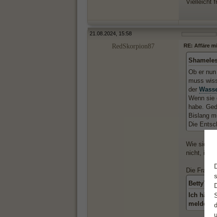
Vielleicht 
21.08.2024, 15:58
RedSkorpion87
RE: Affäre m
Shameles
Ob er nun 
muss wiss
der
Wass
Wenn sie d
habe. Ged
Bislang mu
Die Entsc
Wie sich e
nicht, ist 
Die Fragest
Betty75 s
Ich hätte
meldet, 