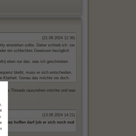
(21.08.2024 12:36)
tty einstehen sollte. Daher schrieb ich: sie
 oder ein schlechtes Gewissen bezüglich
mMn) eben nur das, was ich geschrieben
sequenz bleibt, muss er sich entscheiden.
ie Klarheit. Genau das möchte sie doch.
n seines Threads rausziehen möchte und was
,
t
(13.08.2024 14:21)
.
uf was hoffen darf (ob er sich noch mal
e
n