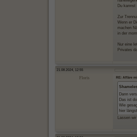
naheliegen
Du kannst 
Zur Trennu
Wenn er Dic
machen Näg
in der mom
Nur eine l
Privates da
21.08.2024, 12:55
Floris
RE: Affäre m
Shameles
Dann verst
Das ist d
Wie gesagt
hier läng
Lassen wir