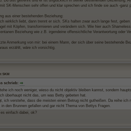
d. Du bist getrennt und er ist unglücklich in seiner bestehenden Beziehung.
mit SK-Menschen sehr offen und klar sprechen und ich finde sie auch -ganz p
ng aus einer bestehenden Beziehung:
h wirklich liebt, dann trennt er sich. SKs halten zwar auch lange fest, geben 
el mit Köpfen, transformieren und verändern sich. Wie hier auch Shameless s
entanen Beziehung wie z.B. irgendeine offensichtliche Verantwortung oder Ver
etzte Anmerkung von mir: bei einem Mann, der sich über seine bestehende Bez
raus erzählt, wäre ich vorsichtig.
it SKM
s schrieb:
ehe ich noch weniger, wieso du nicht objektiv bleiben kannst, sondern haupts
och überhaupt nicht das, um was Betty gebeten hat.
, ich verstehe, dass die meisten einen Betrug nicht gutheißen. Da reihe ich m
st in den Brunnen gefallen und gar nicht Thema von Bettys Fragen.
 es einfach dabei, ok?