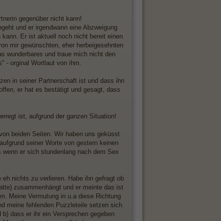
tnerin gegenüber nicht kann!
hingeht und er irgendwann eine Abzweigung
ann. Er ist aktuell noch nicht bereit einen
 von mir gewünschten, eher herbeigesehnten
s wunderbares und traue mich nicht den
" - orginal Wortlaut von ihm.
en in seiner Partnerschaft ist und dass ihn
ffen, er hat es bestätigt und gesagt, dass
erregt ist, aufgrund der ganzen Situation!
 von beiden Seiten. Wir haben uns geküsst
 aufgrund seiner Worte von gestern keinen
s wenn er sich stundenlang nach dem Sex
 eh nichts zu verlieren. Habe ihn gefragt ob
 hatte) zusammenhängt und er meinte das ist
hen. Meine Vermutung in u.a diese Richtung
und meine fehlenden Puzzleteile setzen sich
 b) dass er ihr ein Versprechen gegeben