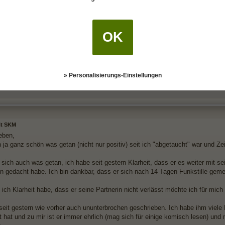
sst sich nicht beantworten ohne auf die Affäre und was sie moralisch vielleich
inn, warum ER keine offene Beziehung führt und Betty dementsprechend gehei
 zu Beziehungen aus und kann daher auch Auswirkungen haben auf die Chanc
OK
 als mutmachend oder entmutigend wahrnimmt, ist das persönliche Empfinde
on Betty habe ich diesbezüglich immer nur Dankesnachrichten gesehen, dass si
» Personalisierungs-Einstellungen
 nicht wissen, was noch passieren wird, aber vielleicht wäre es ganz gut Be
it SKM
ieben,
 ja ganz schön was getan (nicht nur positiv) seit ich "abgetaucht" war und Zei
 sich auch was getan, ich habe seit gestern Klarheit, dass er es weiter mit s
on gedacht habe. Ich bin dankbar, dass er sich nach 14 Tagen Funkstille geme
ich Klarheit habe, dass er seine Partnerin nicht verlässt möchte ich für mi
seit gestern wie vorher auch ununterbrochen geschrieben. Ich habe ihm viele F
t hat und zu mir ist er immer ehrlich (mag sich für einige komisch lesen) und