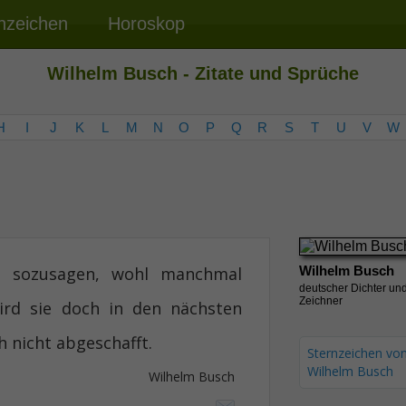
nzeichen
Horoskop
Wilhelm Busch - Zitate und Sprüche
H
I
J
K
L
M
N
O
P
Q
R
S
T
U
V
W
, sozusagen, wohl manchmal
Wilhelm Busch
deutscher Dichter un
Zeichner
ird sie doch in den nächsten
 nicht abgeschafft.
Sternzeichen vo
Wilhelm Busch
Wilhelm Busch