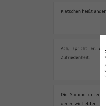
Klatschen heißt ander
Ach, spricht er, d
Zufriedenheit.
S
d
Die Summe unsere
denen wir
liebten
.