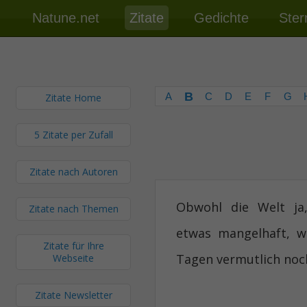
Natune.net
Zitate
Gedichte
Ster
B
A
C
D
E
F
G
Zitate Home
5 Zitate per Zufall
Zitate nach Autoren
Obwohl die Welt ja
Zitate nach Themen
etwas mangelhaft, w
Zitate für Ihre
Tagen vermutlich noch
Webseite
Zitate Newsletter