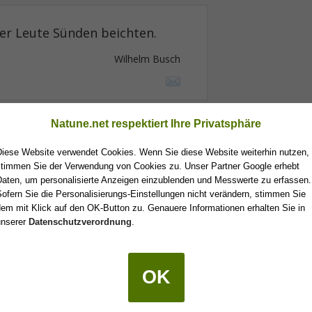
er Leute Sünden beichten.
Wilhelm Busch
Natune.net respektiert Ihre Privatsphäre
ie größte
Freud
' ist doch die
Diese Website verwendet Cookies. Wenn Sie diese Website weiterhin nutzen,
stimmen Sie der Verwendung von Cookies zu. Unser Partner Google erhebt
Daten, um personalisierte Anzeigen einzublenden und Messwerte zu erfassen.
Wilhelm Busch
ofern Sie die Personalisierungs-Einstellungen nicht verändern, stimmen Sie
em mit Klick auf den OK-Button zu. Genauere Informationen erhalten Sie in
unserer
Datenschutzverordnung
.
OK
s
Lebens
sind die Stunden, in