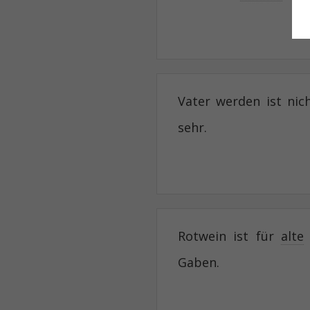
Vater werden ist nic
sehr.
Rotwein ist für
alte
Gaben.