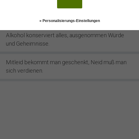
Alt werden ist natürlich kein reines Vergnügen.
Aber denken wir an die einzige Alternative.
» Personalisierungs-Einstellungen
Alkohol konserviert alles, ausgenommen Würde
und Geheimnisse.
Mitleid bekommt man geschenkt, Neid muß man
sich verdienen.