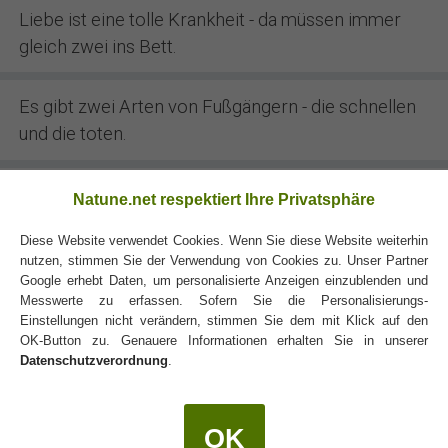
Liebe ist eine tolle Krankheit - da müssen immer
gleich zwei ins Bett.
Es gibt zwei Arten von Fußgängern - die schnellen
und die toten.
Manche Männer sind dafür geschaffen, eines
Natune.net respektiert Ihre Privatsphäre
Tages glückliche Witwen zu hinterlassen.
Diese Website verwendet Cookies. Wenn Sie diese Website weiterhin
nutzen, stimmen Sie der Verwendung von Cookies zu. Unser Partner
Google erhebt Daten, um personalisierte Anzeigen einzublenden und
Messwerte zu erfassen. Sofern Sie die Personalisierungs-
Einstellungen nicht verändern, stimmen Sie dem mit Klick auf den
OK-Button zu. Genauere Informationen erhalten Sie in unserer
Datenschutzverordnung
.
Geld macht nicht glücklich, aber für Glück
bekommt man nichts beim Metzger.
OK