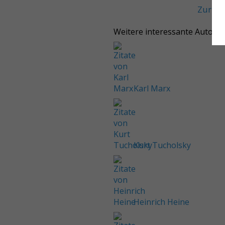
Zurüc
Weitere interessante Autore
Karl Marx
Kurt Tucholsky
Heinrich Heine