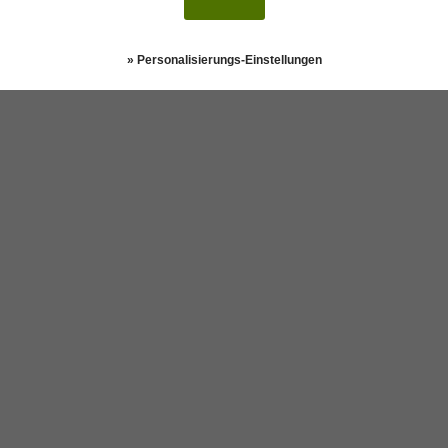
k
1
2
3
4
5
6
n
» Personalisierungs-Einstellungen