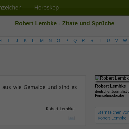
nzeichen
Horoskop
Robert Lembke - Zitate und Sprüche
L
H
I
J
K
M
N
O
P
Q
R
S
T
U
V
W
 aus wie Gemälde und sind es
Robert Lembke
deutscher Journalist 
Fernsehmoderator
Robert Lembke
Sternzeichen vo
Robert Lembke