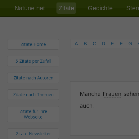
Natune.net
Zitate
Gedichte
Ster
A
B
C
D
E
F
G
Zitate Home
5 Zitate per Zufall
Zitate nach Autoren
Manche
Frauen
sehen
Zitate nach Themen
auch.
Zitate für Ihre
Webseite
Zitate Newsletter