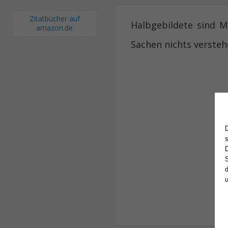
Zitatbücher auf
Halbgebildete sind 
amazon.de
Sachen nichts versteh
S
d