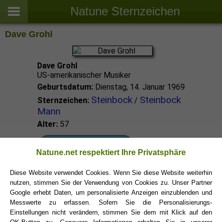
Natune Sternzeichen
Dave Grohl
Dave Grohl
US-amerikanischer Musiker
Geburtsdatum:
Dienstag, 14. Januar 1969
Steinbock
Steinbock
Sternzeichen:
/
Mann
Alter:
57
Steinbock Promis
Natune.net respektiert Ihre Privatsphäre
Diese Website verwendet Cookies. Wenn Sie diese Website weiterhin
Steinbock Sternzeichen
nutzen, stimmen Sie der Verwendung von Cookies zu. Unser Partner
Google erhebt Daten, um personalisierte Anzeigen einzublenden und
Messwerte zu erfassen. Sofern Sie die Personalisierungs-
Einstellungen nicht verändern, stimmen Sie dem mit Klick auf den