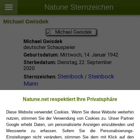
Natune Sternzeichen
Michael Gwisdek
Michael Gwisdek
deutscher Schauspieler
Geburtsdatum:
Mittwoch, 14. Januar 1942
Sterbedatum:
Dienstag, 22. September
2020
Steinbock
Steinbock
Sternzeichen:
/
Mann
Steinbock Promis
Natune.net respektiert Ihre Privatsphäre
Diese Website verwendet Cookies. Wenn Sie diese Website weiterhin
nutzen, stimmen Sie der Verwendung von Cookies zu. Unser Partner
Steinbock Sternzeichen
Google erhebt Daten, um personalisierte Anzeigen einzublenden und
Messwerte zu erfassen. Sofern Sie die Personalisierungs-
Einstellungen nicht verändern, stimmen Sie dem mit Klick auf den