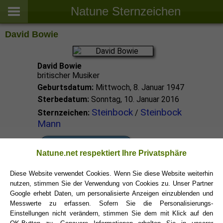
Natune Sternzeichen
David Bowie
David Bowie
britischer Musiker
Geburtsdatum:
Mittwoch, 8. Januar 1947
Sterbedatum:
Sonntag, 10. Januar 2016
Steinbock
Steinbock
Sternzeichen:
/
Mann
Steinbock Promis
Natune.net respektiert Ihre Privatsphäre
Diese Website verwendet Cookies. Wenn Sie diese Website weiterhin
Steinbock Sternzeichen
nutzen, stimmen Sie der Verwendung von Cookies zu. Unser Partner
Google erhebt Daten, um personalisierte Anzeigen einzublenden und
Messwerte zu erfassen. Sofern Sie die Personalisierungs-
Einstellungen nicht verändern, stimmen Sie dem mit Klick auf den