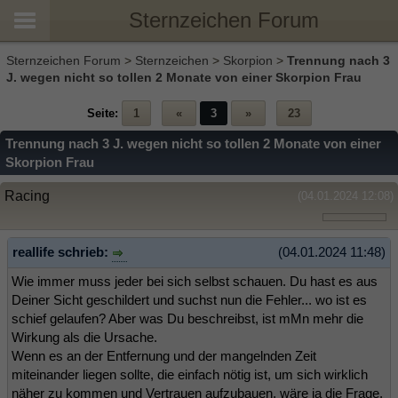
Sternzeichen Forum
Sternzeichen Forum
>
Sternzeichen
>
Skorpion
>
Trennung nach 3
J. wegen nicht so tollen 2 Monate von einer Skorpion Frau
Seite:
1
«
3
»
23
Trennung nach 3 J. wegen nicht so tollen 2 Monate von einer
Skorpion Frau
Racing
(04.01.2024 12:08)
reallife schrieb:
(04.01.2024 11:48)
Wie immer muss jeder bei sich selbst schauen. Du hast es aus
Deiner Sicht geschildert und suchst nun die Fehler... wo ist es
schief gelaufen? Aber was Du beschreibst, ist mMn mehr die
Wirkung als die Ursache.
Wenn es an der Entfernung und der mangelnden Zeit
miteinander liegen sollte, die einfach nötig ist, um sich wirklich
näher zu kommen und Vertrauen aufzubauen, wäre ja die Frage,