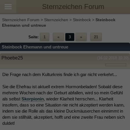
Sternzeichen Forum
Sternzeichen Forum
>
Sternzeichen
>
Steinbock
>
Steinbock
Ehemann und untreue
Seite:
1
«
3
»
21
Steinbock Ehemann und untreue
Phoebe25
(16.02.2018 10:39)
Die Frage nach dem Kulturkreis finde ich gar nicht verkehrt...
Sie die Ehefrau ist aktuell extrem Hormonbeladen! Sobald diese
mehrere Wochen nach der Geburt abfallen, wird so mein Gefühl
als selbst
Skorpionin
, wieder Klarheit herrschen... Klarheit
insofern, dass so eine Situation nie nicht akzeptiert werden kann,
indem sie die Rolle als das kleine Duckmäuserchen einnimmt in
dem sie stillhält, akzeptiert, hofft und eine zweite Frau neben sich
duldet!