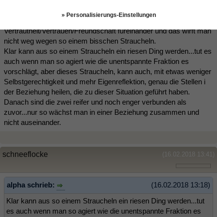
stärker als ihr denkt.
Wäre sie das nicht, hätte er ihr nichts erzählt.
» Personalisierungs-Einstellungen
DAS er es getan hat, offenbart ein seltenes Beziehungsgut...ihre
Vertrautheit/Vertrauen/Freundschaft füreinander und das wirft man
nicht weg wegen so einem bisschen Straucheln.
Klar kann aus so einem Straucheln ein riesen Ding werden...tut es
auch wenn man so agiert wie die unentspannte Fraktion es
vorschlägt, aber dieses Straucheln, kann auch, mit etwas weniger
Selbstgerechtigkeit und mehr Eigenreflektion, genau die Stellen i
der Beziehung heilen, die zu dieser Situation geführt haben.
Danach sind die zwei reifer und noch enger verbunden als
zuvor...nur so wächst man in einer Beziehung zusammen und
nicht auseinander.
schneeflocke
(16.02.2018 13:41)
alpha schrieb:
(16.02.2018 13:18)
Klar kann aus so einem Straucheln ein riesen Ding werden...tut
es auch wenn man so agiert wie die unentspannte Fraktion es