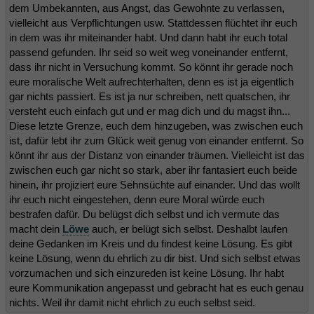
dem Umbekannten, aus Angst, das Gewohnte zu verlassen,
vielleicht aus Verpflichtungen usw. Stattdessen flüchtet ihr euch
in dem was ihr miteinander habt. Und dann habt ihr euch total
passend gefunden. Ihr seid so weit weg voneinander entfernt,
dass ihr nicht in Versuchung kommt. So könnt ihr gerade noch
eure moralische Welt aufrechterhalten, denn es ist ja eigentlich
gar nichts passiert. Es ist ja nur schreiben, nett quatschen, ihr
versteht euch einfach gut und er mag dich und du magst ihn...
Diese letzte Grenze, euch dem hinzugeben, was zwischen euch
ist, dafür lebt ihr zum Glück weit genug von einander entfernt. So
könnt ihr aus der Distanz von einander träumen. Vielleicht ist das
zwischen euch gar nicht so stark, aber ihr fantasiert euch beide
hinein, ihr projiziert eure Sehnsüchte auf einander. Und das wollt
ihr euch nicht eingestehen, denn eure Moral würde euch
bestrafen dafür. Du belügst dich selbst und ich vermute das
macht dein
Löwe
auch, er belügt sich selbst. Deshalbt laufen
deine Gedanken im Kreis und du findest keine Lösung. Es gibt
keine Lösung, wenn du ehrlich zu dir bist. Und sich selbst etwas
vorzumachen und sich einzureden ist keine Lösung. Ihr habt
eure Kommunikation angepasst und gebracht hat es euch genau
nichts. Weil ihr damit nicht ehrlich zu euch selbst seid.