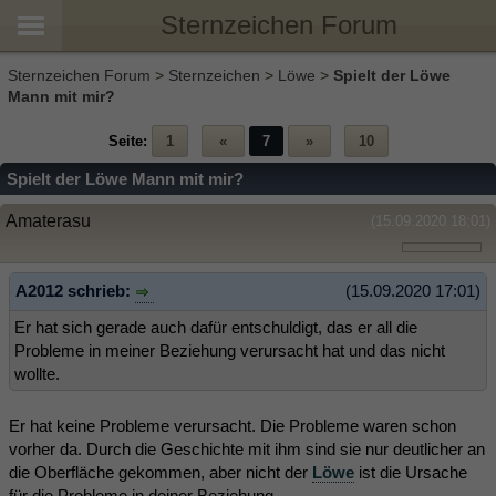
Sternzeichen Forum
Sternzeichen Forum
>
Sternzeichen
>
Löwe
>
Spielt der Löwe
Mann mit mir?
Seite:
1
«
7
»
10
Spielt der Löwe Mann mit mir?
Amaterasu
(15.09.2020 18:01)
A2012 schrieb:
(15.09.2020 17:01)
Er hat sich gerade auch dafür entschuldigt, das er all die
Probleme in meiner Beziehung verursacht hat und das nicht
wollte.
Er hat keine Probleme verursacht. Die Probleme waren schon
vorher da. Durch die Geschichte mit ihm sind sie nur deutlicher an
die Oberfläche gekommen, aber nicht der
Löwe
ist die Ursache
für die Probleme in deiner Beziehung.