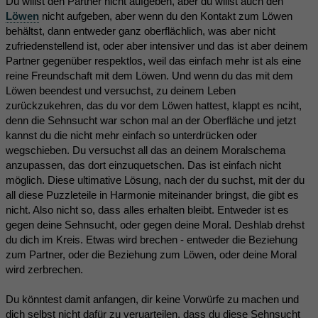
Du willst den Partner nicht aufgeben, aber du willst auch den
Löwen
nicht aufgeben, aber wenn du den Kontakt zum Löwen
behältst, dann entweder ganz oberflächlich, was aber nicht
zufriedenstellend ist, oder aber intensiver und das ist aber deinem
Partner gegenüber respektlos, weil das einfach mehr ist als eine
reine Freundschaft mit dem Löwen. Und wenn du das mit dem
Löwen beendest und versuchst, zu deinem Leben
zurückzukehren, das du vor dem Löwen hattest, klappt es nciht,
denn die Sehnsucht war schon mal an der Oberfläche und jetzt
kannst du die nicht mehr einfach so unterdrücken oder
wegschieben. Du versuchst all das an deinem Moralschema
anzupassen, das dort einzuquetschen. Das ist einfach nicht
möglich. Diese ultimative Lösung, nach der du suchst, mit der du
all diese Puzzleteile in Harmonie miteinander bringst, die gibt es
nicht. Also nicht so, dass alles erhalten bleibt. Entweder ist es
gegen deine Sehnsucht, oder gegen deine Moral. Deshlab drehst
du dich im Kreis. Etwas wird brechen - entweder die Beziehung
zum Partner, oder die Beziehung zum Löwen, oder deine Moral
wird zerbrechen.
Du könntest damit anfangen, dir keine Vorwürfe zu machen und
dich selbst nicht dafür zu veruarteilen, dass du diese Sehnsucht