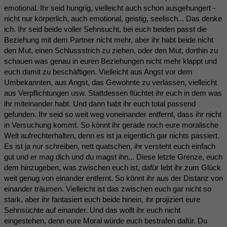
emotional. Ihr seid hungrig, vielleicht auch schon ausgehungert -
nicht nur körperlich, auch emotional, geistig, seelisch... Das denke
ich. Ihr seid beide voller Sehnsucht, bei euch beiden passt die
Beziehung mit dem Partner nicht mehr, aber ihr habt beide nicht
den Mut, einen Schlussstrich zu ziehen, oder den Mut, dorthin zu
schauen was genau in euren Beziehungen nicht mehr klappt und
euch damit zu beschäftigen. Vielleicht aus Angst vor dem
Umbekannten, aus Angst, das Gewohnte zu verlassen, vielleicht
aus Verpflichtungen usw. Stattdessen flüchtet ihr euch in dem was
ihr miteinander habt. Und dann habt ihr euch total passend
gefunden. Ihr seid so weit weg voneinander entfernt, dass ihr nicht
in Versuchung kommt. So könnt ihr gerade noch eure moralische
Welt aufrechterhalten, denn es ist ja eigentlich gar nichts passiert.
Es ist ja nur schreiben, nett quatschen, ihr versteht euch einfach
gut und er mag dich und du magst ihn... Diese letzte Grenze, euch
dem hinzugeben, was zwischen euch ist, dafür lebt ihr zum Glück
weit genug von einander entfernt. So könnt ihr aus der Distanz von
einander träumen. Vielleicht ist das zwischen euch gar nicht so
stark, aber ihr fantasiert euch beide hinein, ihr projiziert eure
Sehnsüchte auf einander. Und das wollt ihr euch nicht
eingestehen, denn eure Moral würde euch bestrafen dafür. Du