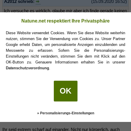
A2012 schrieb:
(15.09.2020 16:52)
Ich versuche es wirklich, glaube mir aber ich finde gerade keinen
Weg.
Natune.net respektiert Ihre Privatsphäre
Keinen Wog wohin? Damit du einen Weg findest, musst du wissen
Diese Website verwendet Cookies. Wenn Sie diese Website weiterhin
wohin du willst, wohin dieser Weg führen soll.
nutzen, stimmen Sie der Verwendung von Cookies zu. Unser Partner
Google erhebt Daten, um personalisierte Anzeigen einzublenden und
Aber du drückst dich darum, dir selbet ins Gesicht zu sehen. Das
Messwerte zu erfassen. Sofern Sie die Personalisierungs-
ist mein Eindruck. Du kannst nicht bennenen was genau dein
Einstellungen nicht verändern, stimmen Sie dem mit Klick auf den
Problem ist, du weißt nicht was du willst, oder du willst es dir nicht
OK-Button zu. Genauere Informationen erhalten Sie in unserer
eingestehen.
Datenschutzverordnung
.
A2012 schrieb:
(15.09.2020 16:37)
OK
Wir haben mit der Zeit denke ich kein gutes Gefühl mehr und
haben das auch schon gesagt, das es nicht respektvoll unserem
Partner gegenüber ist. Unsere Schreibweise hat sich auch
» Personalisierungs-Einstellungen
verändert und versuchen es anzupassen.
Ihr seid extrem scharf auf einander. Nicht nur körperlich, auch