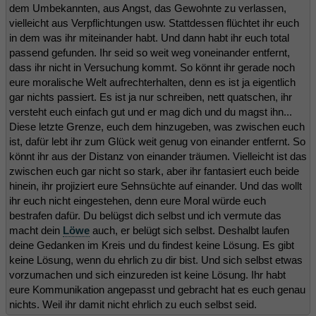
dem Umbekannten, aus Angst, das Gewohnte zu verlassen,
vielleicht aus Verpflichtungen usw. Stattdessen flüchtet ihr euch
in dem was ihr miteinander habt. Und dann habt ihr euch total
passend gefunden. Ihr seid so weit weg voneinander entfernt,
dass ihr nicht in Versuchung kommt. So könnt ihr gerade noch
eure moralische Welt aufrechterhalten, denn es ist ja eigentlich
gar nichts passiert. Es ist ja nur schreiben, nett quatschen, ihr
versteht euch einfach gut und er mag dich und du magst ihn...
Diese letzte Grenze, euch dem hinzugeben, was zwischen euch
ist, dafür lebt ihr zum Glück weit genug von einander entfernt. So
könnt ihr aus der Distanz von einander träumen. Vielleicht ist das
zwischen euch gar nicht so stark, aber ihr fantasiert euch beide
hinein, ihr projiziert eure Sehnsüchte auf einander. Und das wollt
ihr euch nicht eingestehen, denn eure Moral würde euch
bestrafen dafür. Du belügst dich selbst und ich vermute das
macht dein
Löwe
auch, er belügt sich selbst. Deshalbt laufen
deine Gedanken im Kreis und du findest keine Lösung. Es gibt
keine Lösung, wenn du ehrlich zu dir bist. Und sich selbst etwas
vorzumachen und sich einzureden ist keine Lösung. Ihr habt
eure Kommunikation angepasst und gebracht hat es euch genau
nichts. Weil ihr damit nicht ehrlich zu euch selbst seid.