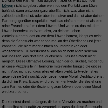
Du willst den Partner nicht aufgeben, aber du willst auch den
Löwen
nicht aufgeben, aber wenn du den Kontakt zum Löwen
behältst, dann entweder ganz oberflächlich, was aber nicht
zufriedenstellend ist, oder aber intensiver und das ist aber deinem
Partner gegenüber respektlos, weil das einfach mehr ist als eine
reine Freundschaft mit dem Löwen. Und wenn du das mit dem
Löwen beendest und versuchst, zu deinem Leben
zurückzukehren, das du vor dem Löwen hattest, klappt es nciht,
denn die Sehnsucht war schon mal an der Oberfläche und jetzt
kannst du die nicht mehr einfach so unterdrücken oder
wegschieben. Du versuchst all das an deinem Moralschema
anzupassen, das dort einzuquetschen. Das ist einfach nicht
möglich. Diese ultimative Lösung, nach der du suchst, mit der du
all diese Puzzleteile in Harmonie miteinander bringst, die gibt es
nicht. Also nicht so, dass alles erhalten bleibt. Entweder ist es
gegen deine Sehnsucht, oder gegen deine Moral. Deshlab drehst
du dich im Kreis. Etwas wird brechen - entweder die Beziehung
zum Partner, oder die Beziehung zum Löwen, oder deine Moral
wird zerbrechen.
Du könntest damit anfangen, dir keine Vorwürfe zu machen und
dich selbst nicht dafür zu veruarteilen, dass du diese Sehnsucht