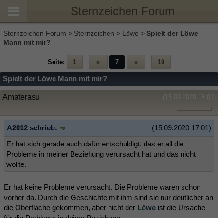
Sternzeichen Forum
Sternzeichen Forum
>
Sternzeichen
>
Löwe
>
Spielt der Löwe
Mann mit mir?
Seite:
1
«
7
»
10
Spielt der Löwe Mann mit mir?
Amaterasu
(15.09.2020 18:01)
A2012 schrieb:
(15.09.2020 17:01)
Er hat sich gerade auch dafür entschuldigt, das er all die
Probleme in meiner Beziehung verursacht hat und das nicht
wollte.
Er hat keine Probleme verursacht. Die Probleme waren schon
vorher da. Durch die Geschichte mit ihm sind sie nur deutlicher an
die Oberfläche gekommen, aber nicht der
Löwe
ist die Ursache
für die Probleme in deiner Beziehung.