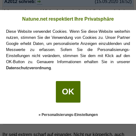
A2012 schrieb:
(15.09.2020 16:52)
Ich versuche es wirklich, glaube mir aber ich finde gerade keinen
Weg.
Natune.net respektiert Ihre Privatsphäre
Diese Website verwendet Cookies. Wenn Sie diese Website weiterhin
Keinen Wog wohin? Damit du einen Weg findest, musst du wissen
nutzen, stimmen Sie der Verwendung von Cookies zu. Unser Partner
wohin du willst, wohin dieser Weg führen soll.
Google erhebt Daten, um personalisierte Anzeigen einzublenden und
Messwerte zu erfassen. Sofern Sie die Personalisierungs-
Aber du drückst dich darum, dir selbet ins Gesicht zu sehen. Das
Einstellungen nicht verändern, stimmen Sie dem mit Klick auf den
ist mein Eindruck. Du kannst nicht bennenen was genau dein
OK-Button zu. Genauere Informationen erhalten Sie in unserer
Problem ist, du weißt nicht was du willst, oder du willst es dir nicht
Datenschutzverordnung
.
eingestehen.
OK
A2012 schrieb:
(15.09.2020 16:37)
Wir haben mit der Zeit denke ich kein gutes Gefühl mehr und
haben das auch schon gesagt, das es nicht respektvoll unserem
Partner gegenüber ist. Unsere Schreibweise hat sich auch
» Personalisierungs-Einstellungen
verändert und versuchen es anzupassen.
Ihr seid extrem scharf auf einander. Nicht nur körperlich, auch