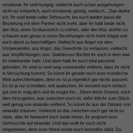
emotional. Ihr seid hungrig, vielleicht auch schon ausgehungert -
nicht nur körperlich, auch emotional, geistig, seelisch... Das denke
ich. Ihr seid beide voller Sehnsucht, bei euch beiden passt die
Beziehung mit dem Partner nicht mehr, aber ihr habt beide nicht
den Mut, einen Schlussstrich zu ziehen, oder den Mut, dorthin zu
schauen was genau in euren Beziehungen nicht mehr klappt und
euch damit zu beschäftigen. Vielleicht aus Angst vor dem
Umbekannten, aus Angst, das Gewohnte zu verlassen, vielleicht
aus Verpflichtungen usw. Stattdessen flüchtet ihr euch in dem was
ihr miteinander habt. Und dann habt ihr euch total passend
gefunden. Ihr seid so weit weg voneinander entfernt, dass ihr nicht
in Versuchung kommt. So könnt ihr gerade noch eure moralische
Welt aufrechterhalten, denn es ist ja eigentlich gar nichts passiert.
Es ist ja nur schreiben, nett quatschen, ihr versteht euch einfach
gut und er mag dich und du magst ihn... Diese letzte Grenze, euch
dem hinzugeben, was zwischen euch ist, dafür lebt ihr zum Glück
weit genug von einander entfernt. So könnt ihr aus der Distanz von
einander träumen. Vielleicht ist das zwischen euch gar nicht so
stark, aber ihr fantasiert euch beide hinein, ihr projiziert eure
Sehnsüchte auf einander. Und das wollt ihr euch nicht
eingestehen, denn eure Moral würde euch bestrafen dafür. Du