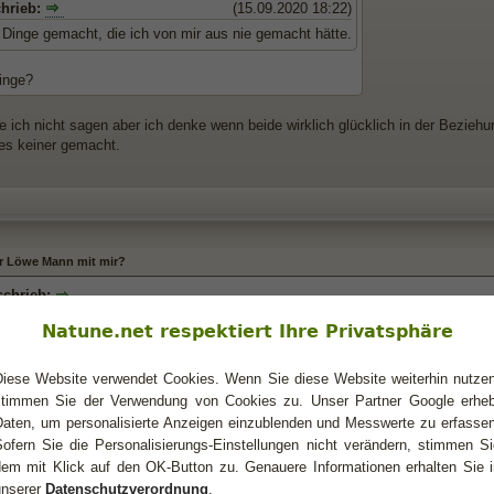
chrieb:
(15.09.2020 18:22)
 Dinge gemacht, die ich von mir aus nie gemacht hätte.
inge?
 ich nicht sagen aber ich denke wenn beide wirklich glücklich in der Bezie
 es keiner gemacht.
er Löwe Mann mit mir?
schrieb:
 machst dir zu viele Gedanken. Der denkende Verstand kann dir niemals zufri
Natune.net respektiert Ihre Privatsphäre
t aus dem Herzen kommen. Ihr habt gerne Kontakt miteinander- dann behaltet e
rne Kontakt mit dir? Klar, weil du vermutlich andere Facetten in ihm ansprich
Diese Website verwendet Cookies. Wenn Sie diese Website weiterhin nutzen
"normal".
stimmen Sie der Verwendung von Cookies zu. Unser Partner Google erheb
Daten, um personalisierte Anzeigen einzublenden und Messwerte zu erfassen
war es für mich unkompliziert mit dem Kontakt aber wir sind da in dem ganze
Sofern Sie die Personalisierungs-Einstellungen nicht verändern, stimmen Si
nchmal denke, jetzt müsste er doch einfach sagen, ich habe keine Lust mehr
g, das er vielleicht doch den Kontakt abbricht. Ich glaube es wäre einfacher f
dem mit Klick auf den OK-Button zu. Genauere Informationen erhalten Sie i
unserer
Datenschutzverordnung
.