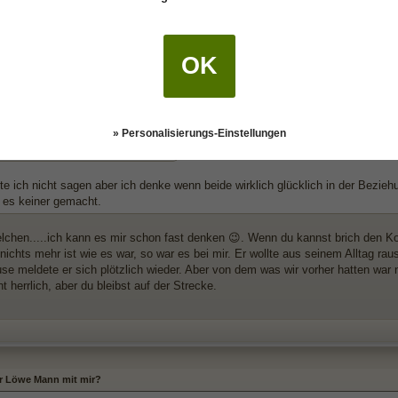
OK
er Löwe Mann mit mir?
hrieb:
su schrieb:
(15.09.2020 18:36)
» Personalisierungs-Einstellungen
Dinge?
e ich nicht sagen aber ich denke wenn beide wirklich glücklich in der Bezie
e es keiner gemacht.
chen.....ich kann es mir schon fast denken 😉. Wenn du kannst brich den Kon
nichts mehr ist wie es war, so war es bei mir. Er wollte aus seinem Alltag ra
se meldete er sich plötzlich wieder. Aber von dem was wir vorher hatten war n
herrlich, aber du bleibst auf der Strecke.
er Löwe Mann mit mir?