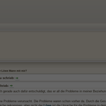
.
er Löwe Mann mit mir?
u schrieb:
chrieb:
ch gerade auch dafür entschuldigt, das er all die Probleme in meiner Beziehun
ine Probleme verursacht. Die Probleme waren schon vorher da. Durch die Gesch
läche gekommen, aber nicht der
Löwe
ist die Ursache für die Probleme in dei