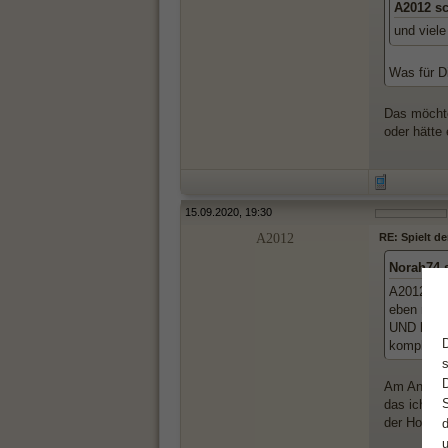
A2012 s
und viele
Was für D
Das möchte
oder hätte
15.09.2020, 19:30
A2012
RE: Spielt d
Norah74 
A2012, du
eben nich
UND hat ge
komplett 
Am Anfang 
das ich ma
der Hoffnun