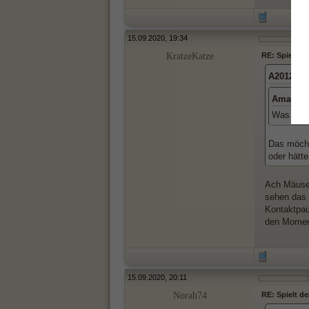
15.09.2020, 19:34
KratzeKatze
RE: Spielt d
A2012 sc
Amatera
Was für 
Das möcht
oder hätt
Ach Mäusel
sehen das 
Kontaktpau
den Moment 
15.09.2020, 20:11
Norah74
RE: Spielt d