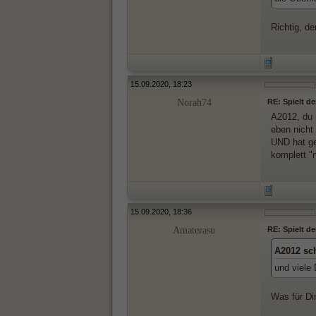
Richtig, d
15.09.2020, 18:23
Norah74
RE: Spielt d
A2012, du 
eben nicht
UND hat ger
komplett "
15.09.2020, 18:36
Amaterasu
RE: Spielt d
A2012 sc
und viele
Was für Di