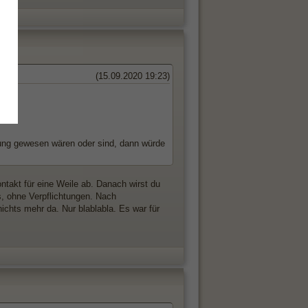
(15.09.2020 19:23)
hung gewesen wären oder sind, dann würde
takt für eine Weile ab. Danach wirst du
us, ohne Verpflichtungen. Nach
ichts mehr da. Nur blablabla. Es war für