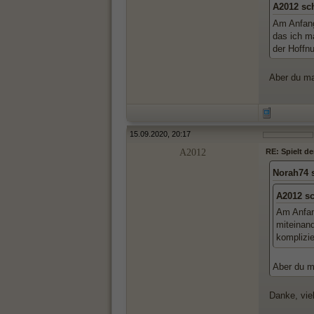
A2012 sc
Am Anfang
das ich m
der Hoffnu
Aber du ma
15.09.2020, 20:17
A2012
RE: Spielt d
Norah74 
A2012 s
Am Anfang
miteinan
komplizie
Aber du ma
Danke, vie