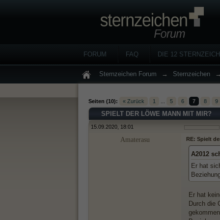
FORUM
FAQ
DIE 12 STERNZEIC
Sternzeichen Forum
→
Sternzeichen
Seiten (10):
« Zurück
1
...
5
6
7
8
9
SPIELT DER LÖWE MANN MIT MIR?
15.09.2020, 18:01
Amaterasu
RE: Spielt d
A2012 sc
Er hat sic
Beziehung 
Er hat kei
Durch die 
gekommen,