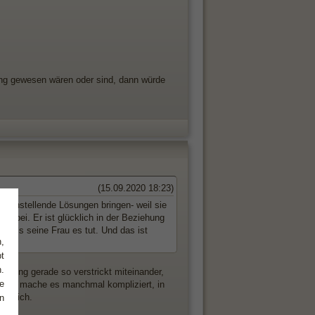
hung gewesen wären oder sind, dann würde
(15.09.2020 18:23)
edenstellende Lösungen bringen- weil sie
s bei. Er ist glücklich in der Beziehung
st als seine Frau es tut. Und das ist
,
t
.
n Ding gerade so verstrickt miteinander,
e
. Ich mache es manchmal kompliziert, in
ür mich.
n