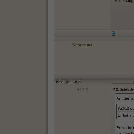
Beziehung
Natune.net
15.09.2020, 18:22
A2012
RE: Spielt d
Amateras
A2012 s
Er hat si
Er hat ke
die Oberf