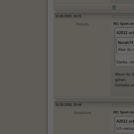
15.09.2020, 20:21
Noiram
RE: Spielt d
A2012 sc
Norah74
Aber du m
Danke, vie
Wenn für di
gehen.
Genieße es,
15.09.2020, 20:44
Amaterasu
RE: Spielt d
A2012 sc
Ich versuc