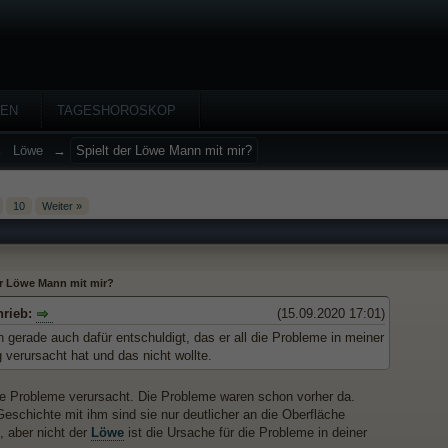
HEN
TAGESHOROSKOP
→
Löwe
→
Spielt der Löwe Mann mit mir?
10
Weiter »
er Löwe Mann mit mir?
hrieb:
(15.09.2020 17:01)
h gerade auch dafür entschuldigt, das er all die Probleme in meiner
verursacht hat und das nicht wollte.
ne Probleme verursacht. Die Probleme waren schon vorher da.
Geschichte mit ihm sind sie nur deutlicher an die Oberfläche
 aber nicht der
Löwe
ist die Ursache für die Probleme in deiner