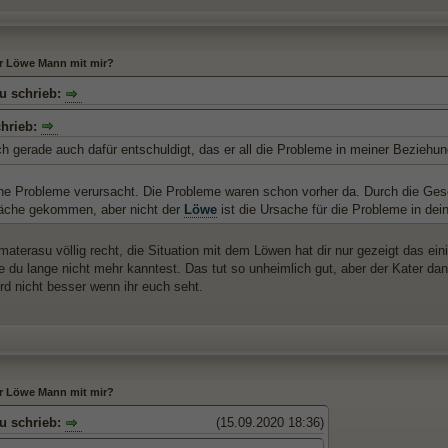
er Löwe Mann mit mir?
u schrieb:
chrieb:
ch gerade auch dafür entschuldigt, das er all die Probleme in meiner Beziehun
ine Probleme verursacht. Die Probleme waren schon vorher da. Durch die Gesch
läche gekommen, aber nicht der
Löwe
ist die Ursache für die Probleme in dei
aterasu völlig recht, die Situation mit dem Löwen hat dir nur gezeigt das ein
e du lange nicht mehr kanntest. Das tut so unheimlich gut, aber der Kater dan
rd nicht besser wenn ihr euch seht.
er Löwe Mann mit mir?
u schrieb:
(15.09.2020 18:36)