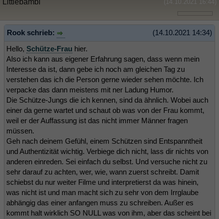
Littlebambi
(14.10.2021 16:44)
Rook schrieb:
(14.10.2021 14:34)
Hello,
Schütze-Frau
hier.
Also ich kann aus eigener Erfahrung sagen, dass wenn mein
Interesse da ist, dann gebe ich noch am gleichen Tag zu
verstehen das ich die Person gerne wieder sehen möchte. Ich
verpacke das dann meistens mit ner Ladung Humor.
Die Schütze-Jungs die ich kennen, sind da ähnlich. Wobei auch
einer da gerne wartet und schaut ob was von der Frau kommt,
weil er der Auffassung ist das nicht immer Männer fragen
müssen.
Geh nach deinem Gefühl, einem Schützen sind Entspanntheit
und Authentizität wichtig. Verbiege dich nicht, lass dir nichts von
anderen einreden. Sei einfach du selbst. Und versuche nicht zu
sehr darauf zu achten, wer, wie, wann zuerst schreibt. Damit
schiebst du nur weiter Filme und interpretierst da was hinein,
was nicht ist und man macht sich zu sehr von dem Irrglaube
abhängig das einer anfangen muss zu schreiben. Außer es
kommt halt wirklich SO NULL was von ihm, aber das scheint bei