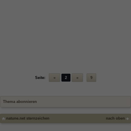
Seite:
«
2
»
9
Thema abonnieren
natune.net sternzeichen
nach oben