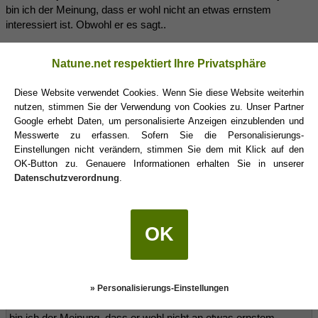
bin ich der Meinung, dass er wohl nicht an etwas ernstem
interessiert ist. Obwohl er es sagt..
Er ist seit 4 Jahren Single - davor hatte er eine 9 jährige
Natune.net respektiert Ihre Privatsphäre
Beziehung.
Diese Website verwendet Cookies. Wenn Sie diese Website weiterhin
nutzen, stimmen Sie der Verwendung von Cookies zu. Unser Partner
Amaterasu
(15.10.2021 10:07)
Google erhebt Daten, um personalisierte Anzeigen einzublenden und
Messwerte zu erfassen. Sofern Sie die Personalisierungs-
Einstellungen nicht verändern, stimmen Sie dem mit Klick auf den
Littlebambi schrieb:
(15.10.2021 10:03)
OK-Button zu. Genauere Informationen erhalten Sie in unserer
Datenschutzverordnung
.
Da wir uns erst abends trafen und das Wetter nicht so ganz
mitgespielt hat haben wir uns entschieden essen zu bestellen
und Filme zu schauen.
Naja was soll ich davon halten wenn man schon ein Kondom in
OK
der Hosentasche hat. 😅🙈
Er hat dann losgelegt, was ich dann erstmals abgebrochen habe.
Ich fragte ob er deswegen gekommen sei .. natürlich war die
Antwort nein 😅 wer's glaubt.
» Personalisierungs-Einstellungen
Ich konnte ja bereits im Forum sehr viel nachlesen und bis jetzt
bin ich der Meinung, dass er wohl nicht an etwas ernstem