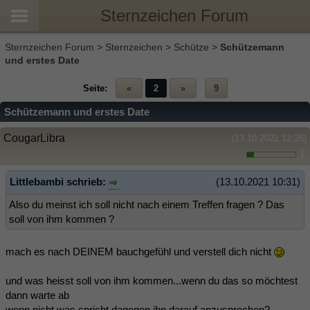
Sternzeichen Forum
Sternzeichen Forum
>
Sternzeichen
>
Schütze
>
Schützemann
und erstes Date
Seite:
«
2
»
9
Schützemann und erstes Date
CougarLibra
(13.10.2021 12:26)
1
Littlebambi schrieb:
(13.10.2021 10:31)
Also du meinst ich soll nicht nach einem Treffen fragen ? Das
soll von ihm kommen ?
mach es nach DEINEM bauchgefühl und verstell dich nicht
und was heisst soll von ihm kommen...wenn du das so möchtest
dann warte ab
wenn nicht was spricht dagegen ihn darauf anzusprechen?