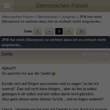
Sternzeichen Forum
Sternzeichen Forum
>
Sternzeichen
>
Jungfrau
>
JFM hat mich
(Skorpion) so verletzt dass ich es einfach nicht wegstecke..
Seite:
1
«
5
»
13
JFM hat mich (Skorpion) so verletzt dass ich es einfach nicht
wegstecke..
Zwillie
(22.02.2018 17:29)
Alpha!!!!!
Du sprichst mir aus der Seele!
Ezrulie sich auf Dingen auszuruhen und zu sagen "so bin ich
nunmal". Das soll nicht böse klingen... aber du bist ja selbst
gefangen in dir selbst und bist selbst damit nicht glücklich.
Also gehe diesen einen kleinen Schritt... und es folgen weitere!!!
Und ja.. Veränderung hat was mit Geduld zu tun. Auch ich musste