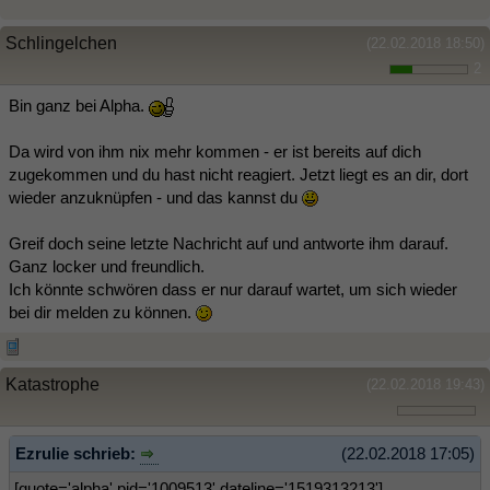
Schlingelchen
(22.02.2018 18:50)
2
Bin ganz bei Alpha.
Da wird von ihm nix mehr kommen - er ist bereits auf dich
zugekommen und du hast nicht reagiert. Jetzt liegt es an dir, dort
wieder anzuknüpfen - und das kannst du
Greif doch seine letzte Nachricht auf und antworte ihm darauf.
Ganz locker und freundlich.
Ich könnte schwören dass er nur darauf wartet, um sich wieder
bei dir melden zu können.
Katastrophe
(22.02.2018 19:43)
Ezrulie schrieb:
(22.02.2018 17:05)
[quote='alpha' pid='1009513' dateline='1519313213']