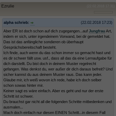
Ezrulie
(22.02.2018 17:31)
alpha schrieb:
(22.02.2018 17:23)
Aber ER ist doch schon auf dich zugegangen...auf
Jungfrau
Art,
indem er sich, unter irgendeinem Vorwand, bei dir gemeldet hat.
Das ist das anfängliche sondieren ob überhaupt
Gesprächsbereitschaft besteht.
Ich finde, auch wenn du das schon immer so gemacht hast und
es dir schwer fällt usw. usf., dass all das da eine Lernaufgabe für
dich darstellt. Du bist doch in deinem Muster regelrecht
gefangen. Was denkst du, wer außer dir dich daraus befreit? Und
sicher kannst du aus deinem Muster raus. Das kann jeder.
Glaube mir, ich weiß wovon ich rede, habe ich doch selber
schon sowas hinter mir.
Keiner sagt es wäre einfach. Aber es geht und nur der erste
Schritt ist schwer.
Du brauchst gar nicht all die folgenden Schritte mitbedenken und
ausmalen...
Mach doch einfach nur diesen EINEN Schritt...in diesem Fall