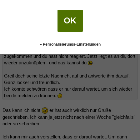
Ezrulie
(22.02.2018 20:07)
OK
Schlingelchen schrieb:
(22.02.2018 18:50)
Bin ganz bei Alpha.
» Personalisierungs-Einstellungen
Da wird von ihm nix mehr kommen - er ist bereits auf dich
zugekommen und du hast nicht reagiert. Jetzt liegt es an dir, dort
wieder anzuknüpfen - und das kannst du
Greif doch seine letzte Nachricht auf und antworte ihm darauf.
Ganz locker und freundlich.
Ich könnte schwören dass er nur darauf wartet, um sich wieder
bei dir melden zu können.
Das kann ich nicht
er hat auch wirklich nur Grüße
geschrieben. Ich kann ja jetzt nicht nach einer Woche "gleichfalls"
oder so schreiben..
Ich kann mir auch vorstellen, dass er darauf wartet. Um dann