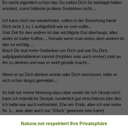
Es reicht eigentlich schon das Du selbst Dich für bekloppt halten
würdest, sonst hätteste ja diese Gedanken nicht....
Ich kann mich nur wiederholen, selbst in der Beziehung haste
Dich nicht 1 zu 1 wohlgefühlt wie es sein sollte...
Und Zeit für den andren ist das wichtigste Gut überhaupt, alles
andre ist kalter Kaffee.... Gerade wenn man weiss dem andren ist
das so wichtig....
Mach Dir mal mehr Gedanken um Dich und wie Du Dich
aufpäppeln/ablenken kannst (Hobbies was auch immer) statt an
ihn zu denken und was er wohl gerade macht...
Wenn er an Dich denken würde oder Dich vermissen, hätte er
sich schon längst gemeldet....
Ist halt nur meine Meinung dazu aber weder bin ich Skorpi noch
kann ich männliche Skorpis sonderlich gut einschätzen (der den
ich hatte war auch verheiratet, Ehe am Ende, aber ich war seine
Nr. 1... was aber auch nur "Glück" gewesen sein kann)
edit:
Natune.net respektiert Ihre Privatsphäre