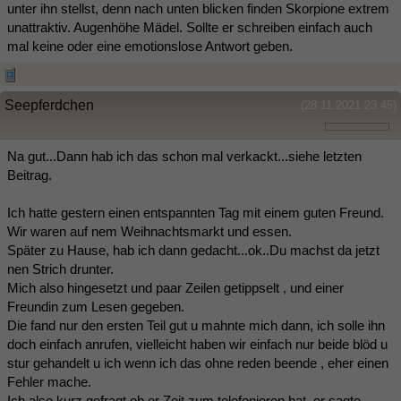
unter ihn stellst, denn nach unten blicken finden Skorpione extrem
unattraktiv. Augenhöhe Mädel. Sollte er schreiben einfach auch
mal keine oder eine emotionslose Antwort geben.
Seepferdchen
(28.11.2021 23:45)
Na gut...Dann hab ich das schon mal verkackt...siehe letzten
Beitrag.
Ich hatte gestern einen entspannten Tag mit einem guten Freund.
Wir waren auf nem Weihnachtsmarkt und essen.
Später zu Hause, hab ich dann gedacht...ok..Du machst da jetzt
nen Strich drunter.
Mich also hingesetzt und paar Zeilen getippselt , und einer
Freundin zum Lesen gegeben.
Die fand nur den ersten Teil gut u mahnte mich dann, ich solle ihn
doch einfach anrufen, vielleicht haben wir einfach nur beide blöd u
stur gehandelt u ich wenn ich das ohne reden beende , eher einen
Fehler mache.
Ich also kurz gefragt ob er Zeit zum telefonieren hat, er sagte