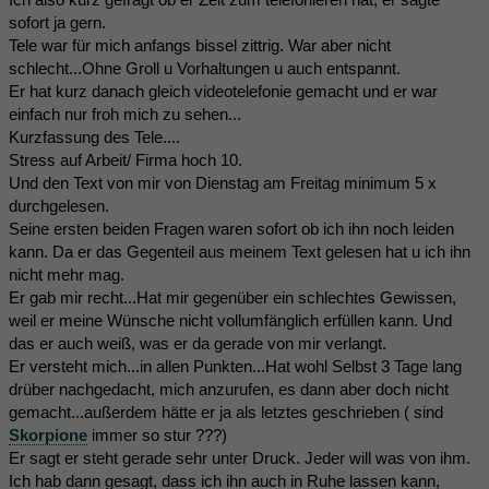
sofort ja gern.
Tele war für mich anfangs bissel zittrig. War aber nicht
schlecht...Ohne Groll u Vorhaltungen u auch entspannt.
Er hat kurz danach gleich videotelefonie gemacht und er war
einfach nur froh mich zu sehen...
Kurzfassung des Tele....
Stress auf Arbeit/ Firma hoch 10.
Und den Text von mir von Dienstag am Freitag minimum 5 x
durchgelesen.
Seine ersten beiden Fragen waren sofort ob ich ihn noch leiden
kann. Da er das Gegenteil aus meinem Text gelesen hat u ich ihn
nicht mehr mag.
Er gab mir recht...Hat mir gegenüber ein schlechtes Gewissen,
weil er meine Wünsche nicht vollumfänglich erfüllen kann. Und
das er auch weiß, was er da gerade von mir verlangt.
Er versteht mich...in allen Punkten...Hat wohl Selbst 3 Tage lang
drüber nachgedacht, mich anzurufen, es dann aber doch nicht
gemacht...außerdem hätte er ja als letztes geschrieben ( sind
Skorpione
immer so stur ???)
Er sagt er steht gerade sehr unter Druck. Jeder will was von ihm.
Ich hab dann gesagt, dass ich ihn auch in Ruhe lassen kann,