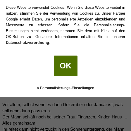
Diese Zeitschienen vermitteln mir immer son spezielles Gefühl
von
Diese Website verwendet Cookies. Wenn Sie diese Website weiterhin
"Drum prüfe wer sich ewig bindet, auf das er nicht was Besseres
nutzen, stimmen Sie der Verwendung von Cookies zu. Unser Partner
findet"
Google erhebt Daten, um personalisierte Anzeigen einzublenden und
Messwerte zu erfassen. Sofern Sie die Personalisierungs-
Einstellungen nicht verändern, stimmen Sie dem mit Klick auf den
OK-Button zu. Genauere Informationen erhalten Sie in unserer
Noiram
(27.11.2021 11:24)
Datenschutzverordnung
.
moon schrieb:
(27.11.2021 11:12)
OK
edit:
Diese Zeitschienen vermitteln mir immer son spezielles Gefühl
von
"Drum prüfe wer sich ewig bindet, auf das er nicht was Besseres
» Personalisierungs-Einstellungen
findet"
Vor allem, selbst wenn es dann Dezember oder Januar ist, was
soll denn dann passieren.
Der Mann schläft noch bei seiner Frau, Finanzen, Kinder, Haus ….
Alles gemeinsam.
Ihr reitet dann nicht verzückt in den Sonnenuntergang, der Mann