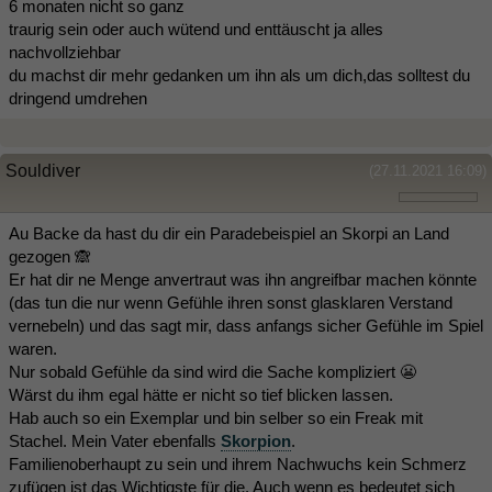
6 monaten nicht so ganz
traurig sein oder auch wütend und enttäuscht ja alles
nachvollziehbar
du machst dir mehr gedanken um ihn als um dich,das solltest du
dringend umdrehen
Souldiver
(27.11.2021 16:09)
Au Backe da hast du dir ein Paradebeispiel an Skorpi an Land
gezogen 🙈
Er hat dir ne Menge anvertraut was ihn angreifbar machen könnte
(das tun die nur wenn Gefühle ihren sonst glasklaren Verstand
vernebeln) und das sagt mir, dass anfangs sicher Gefühle im Spiel
waren.
Nur sobald Gefühle da sind wird die Sache kompliziert 😬
Wärst du ihm egal hätte er nicht so tief blicken lassen.
Hab auch so ein Exemplar und bin selber so ein Freak mit
Stachel. Mein Vater ebenfalls
Skorpion
.
Familienoberhaupt zu sein und ihrem Nachwuchs kein Schmerz
zufügen ist das Wichtigste für die. Auch wenn es bedeutet sich