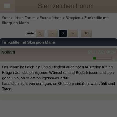
Sternzeichen Forum
Sternzeichen Forum
>
Sternzeichen
>
Skorpion
>
Funkstille mit
Skorpion Mann
Seite:
1
«
3
»
18
Funkstille mit Skorpion Mann
Noiram
(27.11.2021 00:26)
1
Der Mann hält dich hin und du findest auch noch Ausreden für ihn.
Frage nach deinen eigenen Wünschen und Bedürfnissen und sieh
genau hin, ob er davon irgendwas erfüllt.
Lass dich nicht von dem ganzen Gelabere einlullen, was zählt sind
Taten.