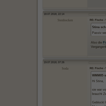
18.07.2018, 22:14
Stenbocken
RE: Fische 
Stina sch
Passiv wer
Also die
Fi
Vergangenhe
19.07.2018, 07:26
Soda
RE: Fische 
WMM85 s
Hi Stina,
sie war v
braucht Ze
Geblockt 