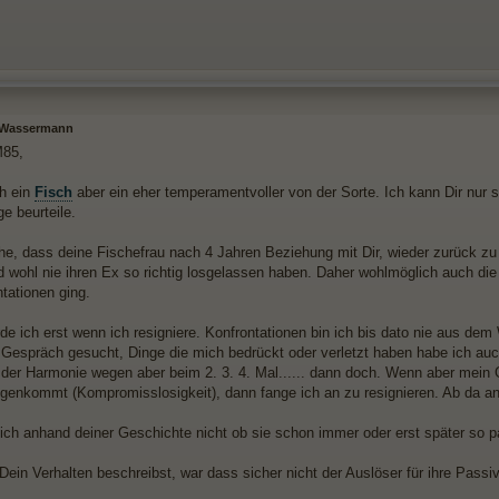
- Wassermann
85,
ch ein
Fisch
aber ein eher temperamentvoller von der Sorte. Ich kann Dir nur s
ge beurteile.
he, dass deine Fischefrau nach 4 Jahren Beziehung mit Dir, wieder zurück zu
rd wohl nie ihren Ex so richtig losgelassen haben. Daher wohlmöglich auch d
tationen ging.
de ich erst wenn ich resigniere. Konfrontationen bin ich bis dato nie aus de
 Gespräch gesucht, Dinge die mich bedrückt oder verletzt haben habe ich auc
 der Harmonie wegen aber beim 2. 3. 4. Mal...... dann doch. Wenn aber mein G
egenkommt (Kompromisslosigkeit), dann fange ich an zu resignieren. Ab da an
 ich anhand deiner Geschichte nicht ob sie schon immer oder erst später so 
ein Verhalten beschreibst, war dass sicher nicht der Auslöser für ihre Passivi