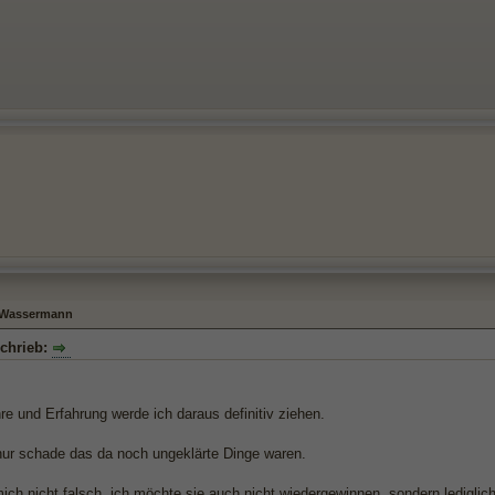
- Wassermann
chrieb:
e und Erfahrung werde ich daraus definitiv ziehen.
 nur schade das da noch ungeklärte Dinge waren.
mich nicht falsch, ich möchte sie auch nicht wiedergewinnen, sondern ledigli