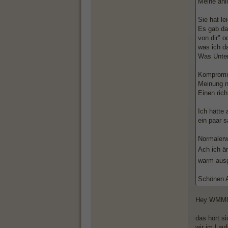
Meine anl
Sie hat le
Es gab da
von dir" o
was ich d
Was Unter
Kompromis
Meinung n
Einen rich
Ich hätte 
ein paar s
Normalerwe
Ach ich ä
warm ausg
Schönen 
Hey WMM8
das hört s
wir im Lau