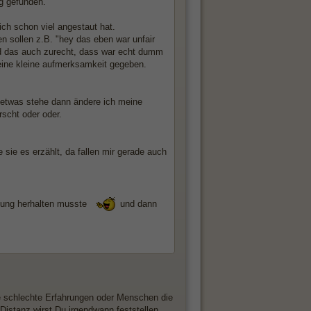
g gefunden.
ich schon viel angestaut hat.
n sollen z.B. "hey das eben war unfair
und das auch zurecht, dass war echt dumm
eine kleine aufmerksamkeit gegeben.
 etwas stehe dann ändere ich meine
scht oder oder.
 sie es erzählt, da fallen mir gerade auch
hung herhalten musste
und dann
ade schlechte Erfahrungen oder Menschen die
istanz wirst Du irgendwann feststellen,