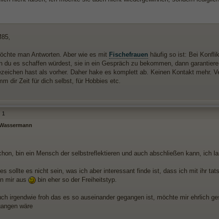
85,
möchte man Antworten. Aber wie es mit
Fischefrauen
häufig so ist: Bei Konfl
n du es schaffen würdest, sie in ein Gespräch zu bekommen, dann garantier
zeichen hast als vorher. Daher hake es komplett ab. Keinen Kontakt mehr. Ver
m dir Zeit für dich selbst, für Hobbies etc.
1
- Wassermann
chon, bin ein Mensch der selbstreflektieren und auch abschließen kann, ich la
es sollte es nicht sein, was ich aber interessant finde ist, dass ich mit ihr
von mir aus
bin eher so der Freiheitstyp.
uch irgendwie froh das es so auseinander gegangen ist, möchte mir ehrlich ge
gangen wäre