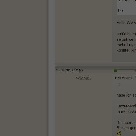
LG
Hallo WMM
natürlich 
selbst wen
mehr Frage
könnte. Nim
17.07.2018, 22:06
WMM85
RE: Fische 
Hi,
habe ich s
Letztenend
freiwillig 
Bin aber a
Binsen ge