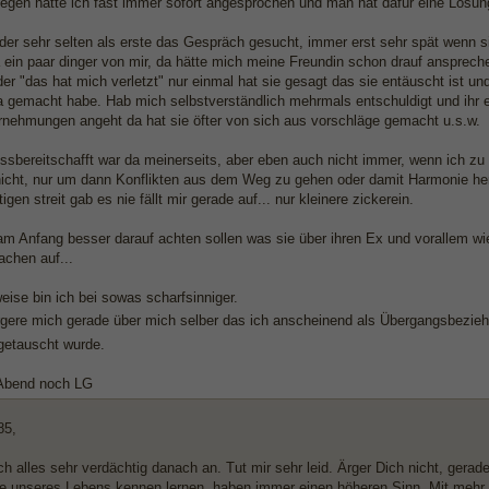
iegen hatte ich fast immer sofort angesprochen und man hat dafür eine Lösun
ider sehr selten als erste das Gespräch gesucht, immer erst sehr spät wenn s
 ein paar dinger von mir, da hätte mich meine Freundin schon drauf anspreche
der "das hat mich verletzt" nur einmal hat sie gesagt das sie entäuscht ist 
a gemacht habe. Hab mich selbstverständlich mehrmals entschuldigt und ihr 
nehmungen angeht da hat sie öfter von sich aus vorschläge gemacht u.s.w.
sbereitschafft war da meinerseits, aber eben auch nicht immer, wenn ich zu
icht, nur um dann Konflikten aus dem Weg zu gehen oder damit Harmonie her
tigen streit gab es nie fällt mir gerade auf... nur kleinere zickerein.
am Anfang besser darauf achten sollen was sie über ihren Ex und vorallem wie
achen auf...
ise bin ich bei sowas scharfsinniger.
rgere mich gerade über mich selber das ich anscheinend als Übergangsbezie
etauscht wurde.
Abend noch LG
5,
ich alles sehr verdächtig danach an. Tut mir sehr leid. Ärger Dich nicht, ger
fe unseres Lebens kennen lernen, haben immer einen höheren Sinn. Mit mehr D