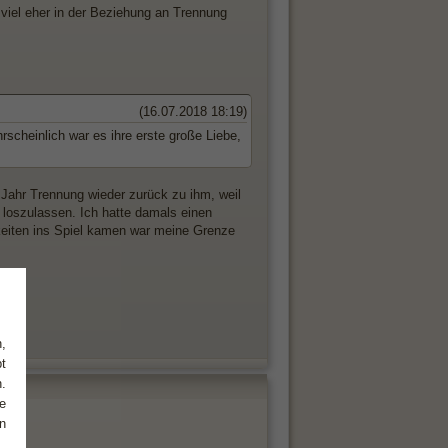
 viel eher in der Beziehung an Trennung
(16.07.2018 18:19)
scheinlich war es ihre erste große Liebe,
Jahr Trennung wieder zurück zu ihm, weil
n loszulassen. Ich hatte damals einen
keiten ins Spiel kamen war meine Grenze
,
t
.
e
n