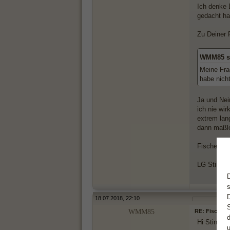
Ich denke 
gedacht ha
Zu Deiner 
WMM85 s
Meine Fra
habe nich
Ja und Nei
ich nie wi
extrem lan
dann maßlo
Fische kön
LG Stina
18.07.2018, 22:10
WMM85
RE: Fische 
Hi Stina,