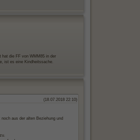
cht hat die FF von WMM85 in der
ne, ist es eine Kindheitssache.
(18.07.2018 22:10)
t noch aus der alten Beziehung und
zu.