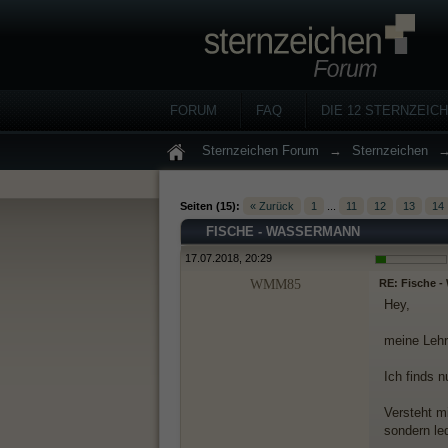
FORUM
FAQ
DIE 12 STERNZEIC
Sternzeichen Forum
→
Sternzeichen
Seiten (15):
« Zurück
1
...
11
12
13
14
FISCHE - WASSERMANN
17.07.2018, 20:29
WMM85
RE: Fische 
Hey,
meine Lehr
Ich finds 
Versteht m
sondern le