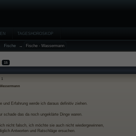
HEN
TAGESHOROSKOP
→
Fische
→
Fische - Wassermann
15
1
- Wassermann
e und Erfahrung werde ich daraus definitiv ziehen.
nur schade das da noch ungeklärte Dinge waren.
ich nicht falsch, ich möchte sie auch nicht wiedergewinnen,
diglich Antworten und Ratschläge ersuchen.