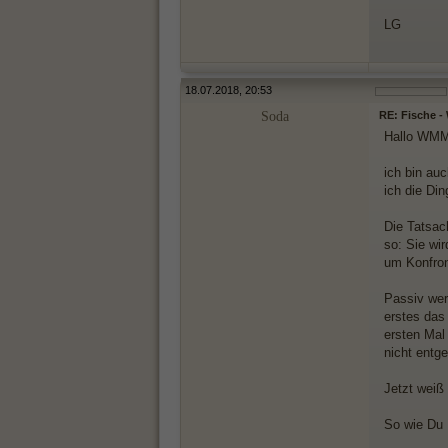
LG
18.07.2018, 20:53
Soda
RE: Fische 
Hallo WMM
ich bin au
ich die Din
Die Tatsac
so: Sie wi
um Konfron
Passiv wer
erstes das
ersten Mal
nicht entg
Jetzt weiß
So wie Du D