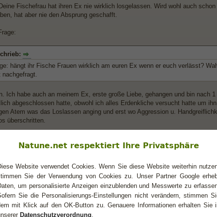
Deine Fischefrau hat ihren Ex nie wirklich losgelassen. Wird wohl auch schon
ben, hat aber nie den Absprung geschafft.
Frage:
chrieb:
ge: hängt ihr Fische Frauen wirklich am euren Ex wenn er euch verlässt? Wahr
t nachgefragt.
n. Ich habe auch an meinem Ex, erste große Liebe, gehangen und bin nach 1 
rklich abgeschlossen hatte, obwohl ich alles Erdenkliche versucht hatte um ih
gen Atem was das Loslassen anging und erst wo Aggression u. Handgreiflich
s überschritten.
nen sehr schlecht Schluss machen wenn sie einmal in einer Beziehung sind.
Natune.net respektiert Ihre Privatsphäre
Diese Website verwendet Cookies. Wenn Sie diese Website weiterhin nutzen
stimmen Sie der Verwendung von Cookies zu. Unser Partner Google erheb
Daten, um personalisierte Anzeigen einzublenden und Messwerte zu erfassen
Sofern Sie die Personalisierungs-Einstellungen nicht verändern, stimmen Si
- Wassermann
dem mit Klick auf den OK-Button zu. Genauere Informationen erhalten Sie i
unserer
Datenschutzverordnung
.