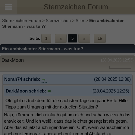
Sternzeichen Forum
Sternzeichen Forum
>
Sternzeichen
>
Stier
>
Ein ambivalenter
Stiermann - was tun?
Seite:
1
«
5
»
16
Ein ambivalenter Stiermann - was tun?
DarkMoon
(28.04.2025 12:53)
Norah74 schrieb:
(28.04.2025 12:38)
DarkMoon schrieb:
(28.04.2025 12:26)
Ok, gibt es trotzdem für die nächsten Tage ein paar Erste-Hilfe-
Tipps zum Umgang mit der aktuellen Situation?
Naja, kümmere dich einfach gut um dich und schau wie sich das
entwickelt. Und ich weiß, dass das leichter gesagt ist als getan.
Aber das ist jetzt auch irgendwie ein "Cut", wenn wahrscheinlich
auch nur temporär - aber auch gut, um mal Abstand zu