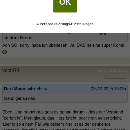
OK
Norah74
(28.04.2025 13:21)
DarkMoon schrieb:
(28.04.2025 13:09)
» Personalisierungs-Einstellungen
Mein Asz. ist
Widder
. Merkt man gar nicht, oder?
Der Mond
steht im
Krebs
.
Ach SO, sorry, habe ich überlesen. Ja, DAS ist eine super Kombi!
Norah74
(28.04.2025 13:25)
DarkMoon schrieb:
(28.04.2025 13:09)
Ganz genau das.
Eben. Und manchmal geht es genau darum - dass der Verstand
"zerbricht". Man glaubt, das Herz bricht, oder man selbst bricht,
aber in so einem Fall wie deinem hier ist es der denkende