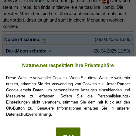
Mein Asz. ist
Widder
. Merkt man gar nicht, oder?
Der Mond
steht im Krebs. Ich finds mittlerweile eine total irre Kombi. Die
meisten Menschen sind erst überrascht und dann oftmals auch
überfordert, dass tough und sanft in einem Menschen wohnen
können.
Norah74 schrieb:
(28.04.2025 13:06)
DarkMoon schrieb:
(28.04.2025 12:59)
Ja genau. Es war Zeit für etwas. Zeit für mich, etwas zu sehen.
Natune.net respektiert Ihre Privatsphäre
Ein Signal, dass es so im Leben nicht weitergehen kann. Aber
dass es nun sowas sein musste...
Das habe ich tatsächlich
Diese Website verwendet Cookies. Wenn Sie diese Website weiterhin
auch schon für mich erkannt.
nutzen, stimmen Sie der Verwendung von Cookies zu. Unser Partner
Im Endeffekt spürst du eh alles selbst - ob mit oder ohne Krebs-
Google erhebt Daten, um personalisierte Anzeigen einzublenden und
AC
- das, was dich hier im Forum fragen lässt, ist "nur" der
Messwerte zu erfassen. Sofern Sie die Personalisierungs-
denkende Verstand, der dich kirre macht. Der will Antworten.
Einstellungen nicht verändern, stimmen Sie dem mit Klick auf den
OK-Button zu. Genauere Informationen erhalten Sie in unserer
Datenschutzverordnung
.
Ganz genau das.