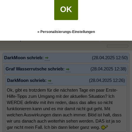
übernimmst du vielleicht selbst Verantwortung für dein Leben?
Graf W. hat es ja schon angesprochen: eigene Werte benennen.
OK
Was willst du? Bekommst du das von dem ein oder anderen?
Konsequenzen ziehen usw.
» Personalisierungs-Einstellungen
RedSkorpion87
(28.04.2025 18:17)
DarkMoon schrieb:
(28.04.2025 12:50)
Graf Wasserrutsche schrieb:
(28.04.2025 12:38)
DarkMoon schrieb:
(28.04.2025 12:26)
Ok, gibt es trotzdem für die nächsten Tage ein paar Erste-
Hilfe-Tipps zum Umgang mit der aktuellen Situation? Ich
WERDE definitiv mit ihm reden, dass das alles so nicht
funktionieren kann und es mir damit nicht gut geht. Mit
welchen Auswirkungen dann auch immer. Blöd ist halt, dass
wir uns danach auch weiterhin sehen werden. DAS ist ja so
gar nicht mein Fall. Ich bin dann lieber ganz weg.