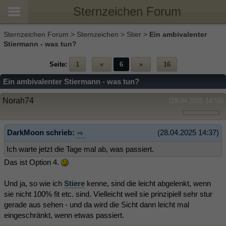
Sternzeichen Forum
Sternzeichen Forum
>
Sternzeichen
>
Stier
>
Ein ambivalenter
Stiermann - was tun?
Seite:
1
«
6
»
16
Ein ambivalenter Stiermann - was tun?
Norah74
(28.04.2025 14:55)
DarkMoon schrieb:
(28.04.2025 14:37)
Ich warte jetzt die Tage mal ab, was passiert.
Das ist Option 4.
Und ja, so wie ich
Stiere
kenne, sind die leicht abgelenkt, wenn
sie nicht 100% fit etc. sind. Vielleicht weil sie prinzipiell sehr stur
gerade aus sehen - und da wird die Sicht dann leicht mal
eingeschränkt, wenn etwas passiert.