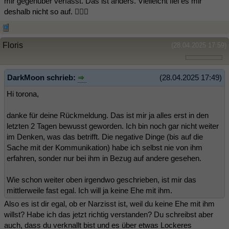
mir gegenüber verfasst. Das ist anders. Vielleicht fiel es mir
deshalb nicht so auf. 🤷🏻‍♀️
Floris
(28.04.2025 17:59)
DarkMoon schrieb:
(28.04.2025 17:49)
Hi torona,
danke für deine Rückmeldung. Das ist mir ja alles erst in den
letzten 2 Tagen bewusst geworden. Ich bin noch gar nicht weiter
im Denken, was das betrifft. Die negative Dinge (bis auf die
Sache mit der Kommunikation) habe ich selbst nie von ihm
erfahren, sonder nur bei ihm in Bezug auf andere gesehen.
Wie schon weiter oben irgendwo geschrieben, ist mir das
mittlerweile fast egal. Ich will ja keine Ehe mit ihm.
Also es ist dir egal, ob er Narzisst ist, weil du keine Ehe mit ihm
willst? Habe ich das jetzt richtig verstanden? Du schreibst aber
auch, dass du verknallt bist und es über etwas Lockeres