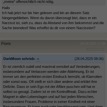
„meine“ offensichtlich nicht nötig.
Hallo
Ich hab jetzt nur bis hier gelesen und bin an diesem Satz
hängengeblieben. Wenn du davon überzeugt bist, dass er ein
Narzisst ist, sieh zu, dass du Abstand von ihm bekommst und die
Sache beendest! Was erhoffst du dir von einem Narzissten?
Floris
(28.04.2025 17:09)
DarkMoon schrieb:
(28.04.2025 08:36)
Er ist ziemlich subtil und maximal sensibel auf Veränderungen,
insbesondere auf Verlassen werden oder Ablehnung. Er ist
immer um den perfekten ersten Eindruck bemüht, ob Klamotten
oder sonst was. Oft stellt er sich über andere und erklärt ihre
Defizite. Dass er sein Ego mit der Affäre puschen will hat er
selbst so gesagt. Zudem ist er ein Kontrollfreak. Dazu echter
Magnet in allen Lebenslagen und auf fast jeden Menschen,
insbesondere Frauen. Probleme in seiner Kindheit mit einer
Bezugsperson. Er kann auch sehr herablassend sein. Und dann