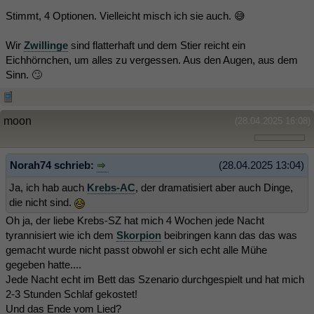
Stimmt, 4 Optionen. Vielleicht misch ich sie auch. 😅
Wir
Zwillinge
sind flatterhaft und dem Stier reicht ein
Eichhörnchen, um alles zu vergessen. Aus den Augen, aus dem
Sinn. 🙄
moon
(28.04.2025 16:08)
Norah74 schrieb:
(28.04.2025 13:04)
Ja, ich hab auch
Krebs-AC
, der dramatisiert aber auch Dinge,
die nicht sind.
Oh ja, der liebe Krebs-SZ hat mich 4 Wochen jede Nacht
tyrannisiert wie ich dem
Skorpion
beibringen kann das das was
gemacht wurde nicht passt obwohl er sich echt alle Mühe
gegeben hatte....
Jede Nacht echt im Bett das Szenario durchgespielt und hat mich
2-3 Stunden Schlaf gekostet!
Und das Ende vom Lied?