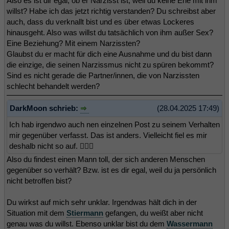
Also es ist dir egal, ob er Narzisst ist, weil du keine Ehe mit ihm
willst? Habe ich das jetzt richtig verstanden? Du schreibst aber
auch, dass du verknallt bist und es über etwas Lockeres
hinausgeht. Also was willst du tatsächlich von ihm außer Sex?
Eine Beziehung? Mit einem Narzissten?
Glaubst du er macht für dich eine Ausnahme und du bist dann
die einzige, die seinen Narzissmus nicht zu spüren bekommt?
Sind es nicht gerade die Partner/innen, die von Narzissten
schlecht behandelt werden?
DarkMoon schrieb:
(28.04.2025 17:49)
Ich hab irgendwo auch nen einzelnen Post zu seinem Verhalten
mir gegenüber verfasst. Das ist anders. Vielleicht fiel es mir
deshalb nicht so auf. 🤷🏻‍♀️
Also du findest einen Mann toll, der sich anderen Menschen
gegenüber so verhält? Bzw. ist es dir egal, weil du ja persönlich
nicht betroffen bist?
Du wirkst auf mich sehr unklar. Irgendwas hält dich in der
Situation mit dem
Stiermann
gefangen, du weißt aber nicht
genau was du willst. Ebenso unklar bist du dem
Wassermann