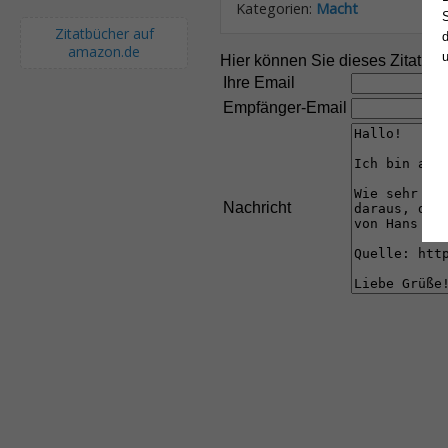
Kategorien:
Macht
S
Zitatbücher auf
d
amazon.de
Hier können Sie dieses Zitat an
Ihre Email
Empfänger-Email
Nachricht