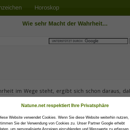
nzeichen
Horoskop
Wie sehr Macht der Wahrheit...
rheit
im Wege steht, ergibt sich schon daraus, da
Natune.net respektiert Ihre Privatsphäre
Hans A. Pestalo
Diese Website verwendet Cookies. Wenn Sie diese Website weiterhin nutzen,
stimmen Sie der Verwendung von Cookies zu. Unser Partner Google erhebt
Daten, um personalisierte Anzeigen einzublenden und Messwerte zu erfassen.