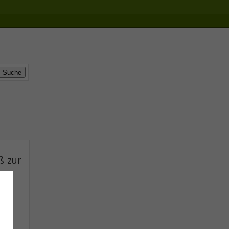
ß zur
zzi