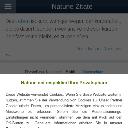
Natune Zitate
Das
Leben
ist kurz, weniger wegen der kurzen
Zeit
,
die es dauert, sondern weil uns von dieser kurzen
Zeit
fast keine bleibt, es zu genießen.
Jean-Jacques Rousseau
Zeit
Darstellung:
Klassisch
|
Mobil
Datenschutz
Natune.net respektiert Ihre Privatsphäre
Diese Website verwendet Cookies. Wenn Sie diese Website weiterhin
nutzen, stimmen Sie der Verwendung von Cookies zu. Unser Partner
Google erhebt Daten, um personalisierte Anzeigen einzublenden und
Messwerte zu erfassen. Sofern Sie die Personalisierungs-
Einstellungen nicht verändern, stimmen Sie dem mit Klick auf den
OK-Button zu. Genauere Informationen erhalten Sie in unserer