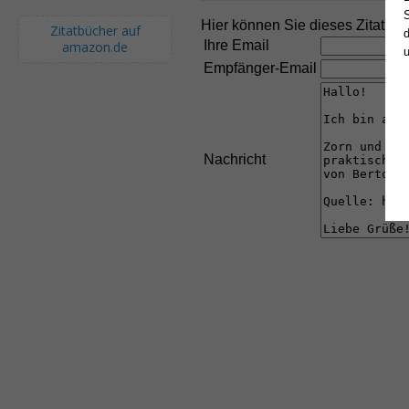
S
Hier können Sie dieses Zitat an
Zitatbücher auf
d
Ihre Email
amazon.de
Empfänger-Email
Nachricht