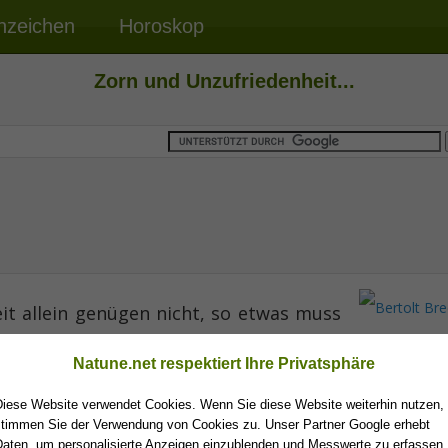
nzeichen
Horoskop
Zorn und Unzufriedenheit...
t allein genügen nicht, so etwas muss
Bertolt Bre
.
Natune.net respektiert Ihre Privatsphäre
Diese Website verwendet Cookies. Wenn Sie diese Website weiterhin nutzen,
stimmen Sie der Verwendung von Cookies zu. Unser Partner Google erhebt
Daten, um personalisierte Anzeigen einzublenden und Messwerte zu erfassen.