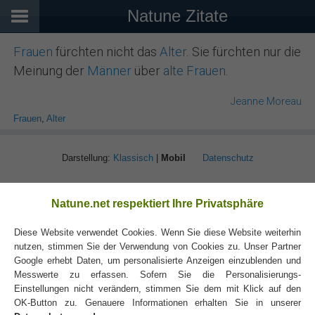
Natune Zitate
Frauen
fürchten nicht das
Alter
. Sie fürchten nur die
Meinung der
Männer
über
alte
Frauen
.
Jeanne Moreau
Frauen
,
Alter
Darstellung:
Klassisch
|
Mobil
Datenschutz
Natune.net respektiert Ihre Privatsphäre
Diese Website verwendet Cookies. Wenn Sie diese Website weiterhin
nutzen, stimmen Sie der Verwendung von Cookies zu. Unser Partner
Google erhebt Daten, um personalisierte Anzeigen einzublenden und
Messwerte zu erfassen. Sofern Sie die Personalisierungs-
Einstellungen nicht verändern, stimmen Sie dem mit Klick auf den
OK-Button zu. Genauere Informationen erhalten Sie in unserer