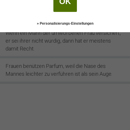
OK
Viele Männer suchen eine Frau mit Geld. Aber die
meisten suchen Geld mit Frau.
» Personalisierungs-Einstellungen
Wenn ein Mann der umworbenen Frau versichert,
er sei ihrer nicht würdig, dann hat er meistens
damit Recht.
Frauen benützen Parfum, weil die Nase des
Mannes leichter zu verführen ist als sein Auge.