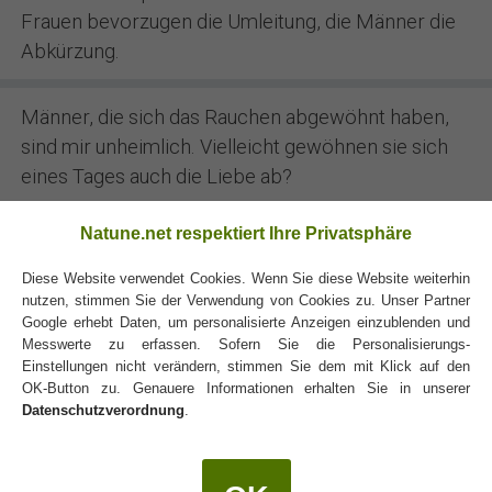
Frauen bevorzugen die Umleitung, die Männer die
Abkürzung.
Männer, die sich das Rauchen abgewöhnt haben,
sind mir unheimlich. Vielleicht gewöhnen sie sich
eines Tages auch die Liebe ab?
Natune.net respektiert Ihre Privatsphäre
Die Männer sagen immer wieder dasselbe, aber
Gott sei dank immer wieder zu einer anderen Frau.
Diese Website verwendet Cookies. Wenn Sie diese Website weiterhin
nutzen, stimmen Sie der Verwendung von Cookies zu. Unser Partner
Google erhebt Daten, um personalisierte Anzeigen einzublenden und
Messwerte zu erfassen. Sofern Sie die Personalisierungs-
Einstellungen nicht verändern, stimmen Sie dem mit Klick auf den
OK-Button zu. Genauere Informationen erhalten Sie in unserer
Datenschutzverordnung
.
Bedauernswert die Frau, die nichts zu bereuen hat.