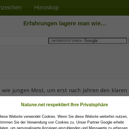
nzeichen
Horoskop
Erfahrungen lagere man wie...
wie jungen Most, um erst nach Jahren den klaren
uzapfen.
Natune.net respektiert Ihre Privatsphäre
Charles Tsch
Diese Website verwendet Cookies. Wenn Sie diese Website weiterhin nutzen,
stimmen Sie der Verwendung von Cookies zu. Unser Partner Google erhebt
Daten, um personalisierte Anzeigen einzublenden und Messwerte zu erfassen.