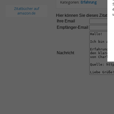
Kategorien:
Erfahrung
S
Zitatbücher auf
d
amazon.de
Hier können Sie dieses Zitat an
Ihre Email
Empfänger-Email
Nachricht