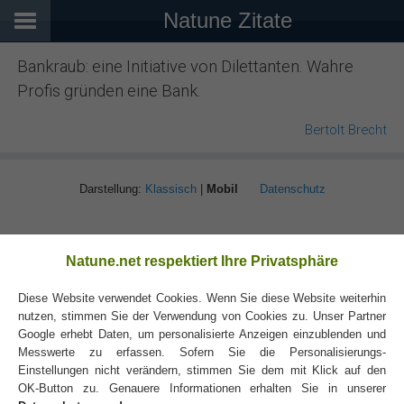
Natune Zitate
Bankraub: eine Initiative von Dilettanten. Wahre
Profis gründen eine Bank.
Bertolt Brecht
Darstellung:
Klassisch
|
Mobil
Datenschutz
Natune.net respektiert Ihre Privatsphäre
Diese Website verwendet Cookies. Wenn Sie diese Website weiterhin
nutzen, stimmen Sie der Verwendung von Cookies zu. Unser Partner
Google erhebt Daten, um personalisierte Anzeigen einzublenden und
Messwerte zu erfassen. Sofern Sie die Personalisierungs-
Einstellungen nicht verändern, stimmen Sie dem mit Klick auf den
OK-Button zu. Genauere Informationen erhalten Sie in unserer