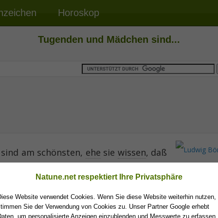
nzeichen
Horoskop
Tugenden und Mädchen sind...
sind am schönsten,
ehe
sie
wissen
, daß
Ludwig Bö
Natune.net respektiert Ihre Privatsphäre
Diese Website verwendet Cookies. Wenn Sie diese Website weiterhin nutzen,
stimmen Sie der Verwendung von Cookies zu. Unser Partner Google erhebt
Daten, um personalisierte Anzeigen einzublenden und Messwerte zu erfassen.