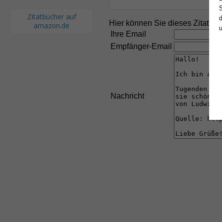
S
Zitatbücher auf
d
Hier können Sie dieses Zitat an
amazon.de
Ihre Email
Empfänger-Email
Nachricht