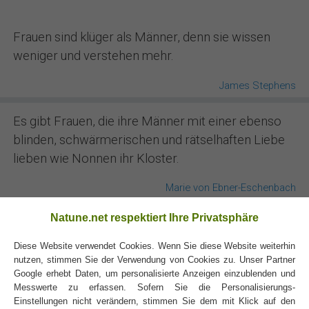
Frauen sind klüger als Männer, denn sie wissen
weniger und verstehen mehr.
James Stephens
Es gibt Frauen, die ihre Männer mit einer ebenso
blinden, schwärmerischen und rätselhaften Liebe
lieben wie Nonnen ihr Kloster.
Marie von Ebner-Eschenbach
Natune.net respektiert Ihre Privatsphäre
Eine Frau ohne Rivalin altert schneller.
Diese Website verwendet Cookies. Wenn Sie diese Website weiterhin
Charles Baudelaire
nutzen, stimmen Sie der Verwendung von Cookies zu. Unser Partner
Google erhebt Daten, um personalisierte Anzeigen einzublenden und
Männliche Haushaltsratschläge sind auch für
Messwerte zu erfassen. Sofern Sie die Personalisierungs-
Einstellungen nicht verändern, stimmen Sie dem mit Klick auf den
Frauen ohne hausfraulichen Ehrgeiz beleidigend.