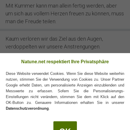
Mit Kummer kann man allein fertig werden, aber
um sich aus vollem Herzen freuen zu können, muss
man die Freude teilen.
Kaum verloren wir das Ziel aus den Augen,
verdoppelten wir unsere Anstrengungen.
Natune.net respektiert Ihre Privatsphäre
Unkraut ist alles, was nach dem Jäten wieder
wächst.
Diese Website verwendet Cookies. Wenn Sie diese Website weiterhin
nutzen, stimmen Sie der Verwendung von Cookies zu. Unser Partner
Google erhebt Daten, um personalisierte Anzeigen einzublenden und
Messwerte zu erfassen. Sofern Sie die Personalisierungs-
Einstellungen nicht verändern, stimmen Sie dem mit Klick auf den
OK-Button zu. Genauere Informationen erhalten Sie in unserer
Datenschutzverordnung
.
Jeder ist ein Mond und hat eine dunkle Seite, die er
niemanden zeigt.