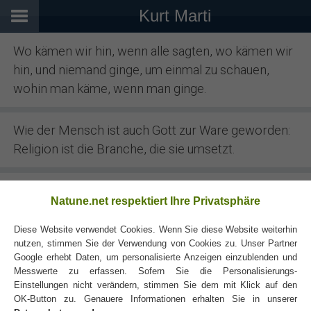
Kurt Marti
Wo kämen wir hin, wenn alle sagten, wo kämen wir
hin, und niemand ginge, um einmal zu schauen,
wohin man käme, wenn man ginge.
Wie der Mensch ist auch Gott zur Ware geworden:
Religion ist die Branche, die sie umsetzt.
Früher war man pünktlich. Heute kommen die
Natune.net respektiert Ihre Privatsphäre
Leute im Auto und meistens zu spät.
Diese Website verwendet Cookies. Wenn Sie diese Website weiterhin
nutzen, stimmen Sie der Verwendung von Cookies zu. Unser Partner
Google erhebt Daten, um personalisierte Anzeigen einzublenden und
Messwerte zu erfassen. Sofern Sie die Personalisierungs-
Einstellungen nicht verändern, stimmen Sie dem mit Klick auf den
OK-Button zu. Genauere Informationen erhalten Sie in unserer